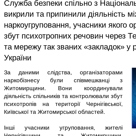
Служба безпеки спільно з Націонал
викрили та припинили діяльність мі
наркоугруповання, учасники якого о
збут психотропних речовин через Т
та мережу так званих «закладок» у р
України
За даними слідства, організаторами
наркобізнесу були співмешканці з
Житомирщини. Вони координували
діяльність спільників та контролювали збут
психотропів на території Чернігівської,
Київської та Житомирської областей.
Інші учасники угруповання, жителі
Чернігівщини та Житомирщини,