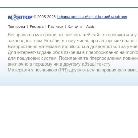
© 2005-2026
Інформ-агенція «Чернігівський монітор»
Про проект
|
Реклама
|
Партнери
|
Контакти
|
Архів
Всі права на матеріали, які містить цей сайт, охороняються у 
законодавством України, в тому числі, про авторське право і 
Використання матерiалiв monitor.cn.ua дозволяється за умов
Для iнтернет-видань обов'язковим є гiперпосилання на monito
для пошукових систем. Посилання та гіперпосилання повинні
виключно в першому чи в другому абзаці тексту.
Матеріали з позначкою (PR) друкуються на правах реклами..