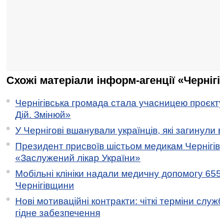
Схожі матеріали інформ-агенції «Черніг
Чернігівська громада стала учасницею проєкту 
Дій. Змінюй»
У Чернігові вшанували українців, які загинули 
Президент присвоїв шістьом медикам Чернігі
«Заслужений лікар України»
Мобільні клініки надали медичну допомогу 65
Чернігівщини
Нові мотиваційні контракти: чіткі терміни служ
гідне забезпечення