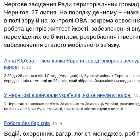
Чергове засідання Ради територіальних громад 
Чернігові 27 липня. На порядку денному – низка
в полі зору й на контролі ОВА, зокрема освоєння
робота центрів життєстійкості, забезпечення вн
переміщених осіб житлом, розроблення інвестиц
забезпечення сталого мобільного зв’язку.
Анна Юр'єва — чемпіонка Європи серед юніорок з веслув
каное!
16:13
З 23 до 26 липня в місті Сегед (Угорщина) відбувся чемпіонат Європи з вес
серед юніорів та молоді до 23 років, який зібрав найсильніших молодих спо
У Чернігові вшанували українців, які загинули в полоні
15:
У Чернігові вшанували пам’ять Захисників та Захисниць України, учасників
цивільних осіб, які були страчені, закатовані або загинули у полоні.
Робота без бар’єрів
15:14
Водій, охоронник, вагар, логіст, менеджер, робі