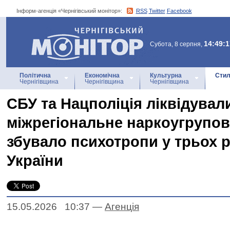
Інформ-агенція «Чернігівський монітор»:
RSS
Twitter
Facebook
Інформ-агенція
«Чернігівський монітор»
14:49:1
Субота, 8 серпня,
Політична
Економічна
Культурна
Стил
Чернігівщина
Чернігівщина
Чернігівщина
СБУ та Нацполіція ліквідувал
міжрегіональне наркоугрупов
збувало психотропи у трьох р
України
15.05.2026 10:37
—
Агенцiя