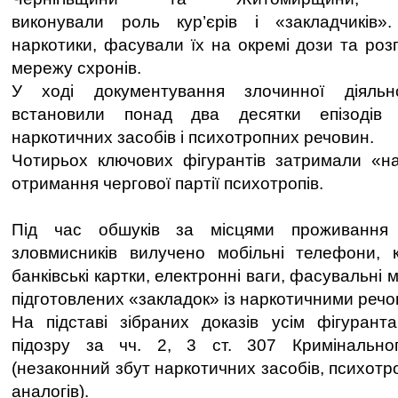
виконували роль кур’єрів і «закладчиків
наркотики, фасували їх на окремі дози та ро
мережу схронів.
У ході документування злочинної діяльно
встановили понад два десятки епізодів 
наркотичних засобів і психотропних речовин.
Чотирьох ключових фігурантів затримали «на
отримання чергової партії психотропів.
Під час обшуків за місцями проживання
зловмисників вилучено мобільні телефони, к
банківські картки, електронні ваги, фасувальні 
підготовлених «закладок» із наркотичними реч
На підставі зібраних доказів усім фігурант
підозру за чч. 2, 3 ст. 307 Кримінально
(незаконний збут наркотичних засобів, психотр
аналогів).