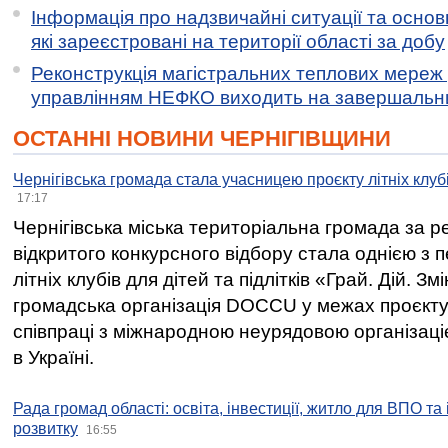
Інформація про надзвичайні ситуації та основн
які зареєстровані на території області за добу
Реконструкція магістральних теплових мереж у
управлінням НЕФКО виходить на завершальн
ОСТАННІ НОВИНИ ЧЕРНІГІВЩИНИ
Чернігівська громада стала учасницею проєкту літніх клуб
17:17
Чернігівська міська територіальна громада за 
відкритого конкурсного відбору стала однією з
літніх клубів для дітей та підлітків «Грай. Дій. З
громадська організація DOCCU у межах проєкту 
співпраці з міжнародною неурядовою організаціє
в Україні.
Рада громад області: освіта, інвестиції, житло для ВПО та
розвитку
16:55