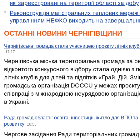
які зареєстровані на території області за добу
Реконструкція магістральних теплових мереж у
управлінням НЕФКО виходить на завершальн
ОСТАННІ НОВИНИ ЧЕРНІГІВЩИНИ
Чернігівська громада стала учасницею проєкту літніх клуб
17:17
Чернігівська міська територіальна громада за 
відкритого конкурсного відбору стала однією з
літніх клубів для дітей та підлітків «Грай. Дій. З
громадська організація DOCCU у межах проєкту 
співпраці з міжнародною неурядовою організаціє
в Україні.
Рада громад області: освіта, інвестиції, житло для ВПО та
розвитку
16:55
Чергове засідання Ради територіальних громад 