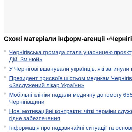
Схожі матеріали інформ-агенції «Черніг
Чернігівська громада стала учасницею проєкту 
Дій. Змінюй»
У Чернігові вшанували українців, які загинули 
Президент присвоїв шістьом медикам Чернігі
«Заслужений лікар України»
Мобільні клініки надали медичну допомогу 65
Чернігівщини
Нові мотиваційні контракти: чіткі терміни служ
гідне забезпечення
Інформація про надзвичайні ситуації та основн