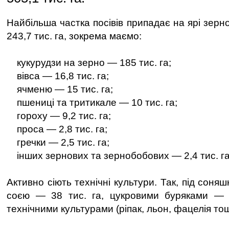
Найбільша частка посівів припадає на ярі зерн
243,7 тис. га, зокрема маємо:
кукурудзи на зерно — 185 тис. га;
вівса — 16,8 тис. га;
ячменю — 15 тис. га;
пшениці та тритикале — 10 тис. га;
гороху — 9,2 тис. га;
проса — 2,8 тис. га;
гречки — 2,5 тис. га;
інших зернових та зернобобових — 2,4 тис. га
Активно сіють технічні культури. Так, під соня
соєю — 38 тис. га, цукровими буряками — 5
технічними культурами (ріпак, льон, фацелія тощ