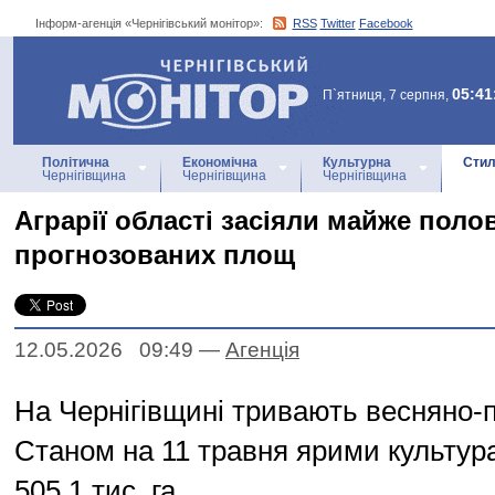
Інформ-агенція «Чернігівський монітор»:
RSS
Twitter
Facebook
Інформ-агенція
«Чернігівський монітор»
05:41
П`ятниця, 7 серпня,
Політична
Економічна
Культурна
Стил
Чернігівщина
Чернігівщина
Чернігівщина
Аграрії області засіяли майже поло
прогнозованих площ
12.05.2026 09:49
—
Агенцiя
На Чернігівщині тривають весняно-п
Станом на 11 травня ярими культур
505,1 тис. га.