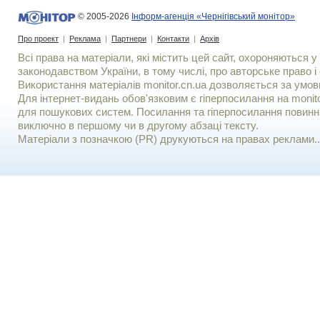
© 2005-2026
Інформ-агенція «Чернігівський монітор»
Про проект
|
Реклама
|
Партнери
|
Контакти
|
Архів
Всі права на матеріали, які містить цей сайт, охороняються у 
законодавством України, в тому числі, про авторське право і 
Використання матерiалiв monitor.cn.ua дозволяється за умов
Для iнтернет-видань обов'язковим є гiперпосилання на monito
для пошукових систем. Посилання та гіперпосилання повинні
виключно в першому чи в другому абзаці тексту.
Матеріали з позначкою (PR) друкуються на правах реклами..