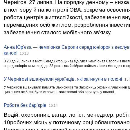
Чернігові 27 липня. На порядку денному – низка
в полі зору й на контролі ОВА, зокрема освоєння
робота центрів життєстійкості, забезпечення вн
переміщених осіб житлом, розроблення інвестиц
забезпечення сталого мобільного зв’язку.
Анна Юр'єва — чемпіонка Європи серед юніорок з веслув
каное!
16:13
З 23 до 26 липня в місті Сегед (Угорщина) відбувся чемпіонат Європи з вес
серед юніорів та молоді до 23 років, який зібрав найсильніших молодих спо
У Чернігові вшанували українців, які загинули в полоні
15:
У Чернігові вшанували пам’ять Захисників та Захисниць України, учасників
цивільних осіб, які були страчені, закатовані або загинули у полоні.
Робота без бар’єрів
15:14
Водій, охоронник, вагар, логіст, менеджер, робі
10робочих місць у поточному році облаштован
Чернігівщини для людей з інвалідністю в межах