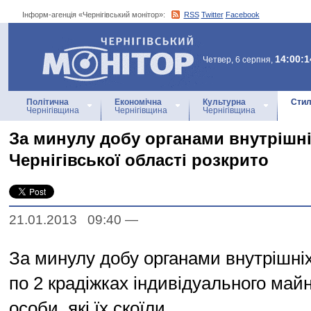
Інформ-агенція «Чернігівський монітор»:
RSS
Twitter
Facebook
Інформ-агенція
«Чернігівський монітор»
14:00:1
Четвер, 6 серпня,
Політична
Економічна
Культурна
Стил
Чернігівщина
Чернігівщина
Чернігівщина
За минулу добу органами внутрішні
Чернігівської області розкрито
21.01.2013 09:40
—
За минулу добу органами внутрішніх
по 2 крадіжках індивідуального май
особи, які їх скоїли.