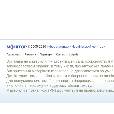
© 2005-2026
Інформ-агенція «Чернігівський монітор»
Про проект
|
Реклама
|
Партнери
|
Контакти
|
Архів
Всі права на матеріали, які містить цей сайт, охороняються у 
законодавством України, в тому числі, про авторське право і 
Використання матерiалiв monitor.cn.ua дозволяється за умов
Для iнтернет-видань обов'язковим є гiперпосилання на monito
для пошукових систем. Посилання та гіперпосилання повинні
виключно в першому чи в другому абзаці тексту.
Матеріали з позначкою (PR) друкуються на правах реклами..