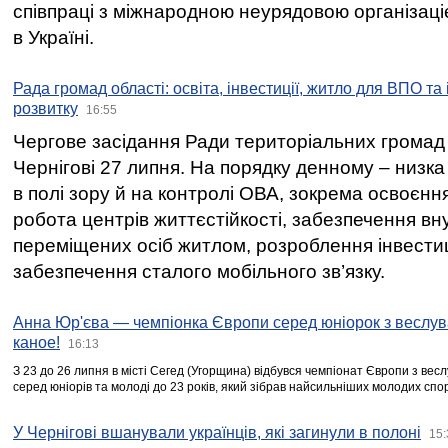
співпраці з міжнародною неурядовою організаціє
в Україні.
Рада громад області: освіта, інвестиції, житло для ВПО та
розвитку
16:55
Чергове засідання Ради територіальних громад 
Чернігові 27 липня. На порядку денному – низка
в полі зору й на контролі ОВА, зокрема освоєння
робота центрів життєстійкості, забезпечення вн
переміщених осіб житлом, розроблення інвестиц
забезпечення сталого мобільного зв’язку.
Анна Юр'єва — чемпіонка Європи серед юніорок з веслув
каное!
16:13
З 23 до 26 липня в місті Сегед (Угорщина) відбувся чемпіонат Європи з вес
серед юніорів та молоді до 23 років, який зібрав найсильніших молодих спо
У Чернігові вшанували українців, які загинули в полоні
15: