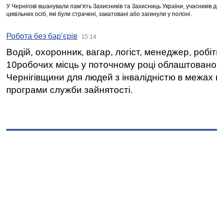
У Чернігові вшанували пам’ять Захисників та Захисниць України, учасників
цивільних осіб, які були страчені, закатовані або загинули у полоні.
Робота без бар’єрів
15:14
Водій, охоронник, вагар, логіст, менеджер, робі
10робочих місць у поточному році облаштован
Чернігівщини для людей з інвалідністю в межах
програми служби зайнятості.