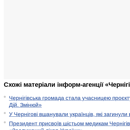
Схожі матеріали інформ-агенції «Черніг
Чернігівська громада стала учасницею проєкту 
Дій. Змінюй»
У Чернігові вшанували українців, які загинули 
Президент присвоїв шістьом медикам Чернігі