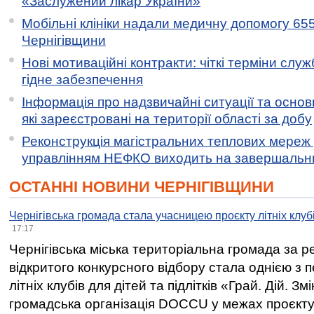
«Заслужений лікар України»
Мобільні клініки надали медичну допомогу 65
Чернігівщини
Нові мотиваційні контракти: чіткі терміни служ
гідне забезпечення
Інформація про надзвичайні ситуації та основн
які зареєстровані на території області за добу
Реконструкція магістральних теплових мереж у
управлінням НЕФКО виходить на завершальн
ОСТАННІ НОВИНИ ЧЕРНІГІВЩИНИ
Чернігівська громада стала учасницею проєкту літніх клуб
17:17
Чернігівська міська територіальна громада за 
відкритого конкурсного відбору стала однією з
літніх клубів для дітей та підлітків «Грай. Дій. З
громадська організація DOCCU у межах проєкту 