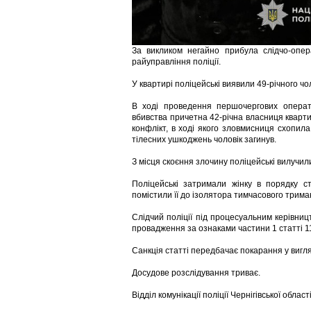
За викликом негайно прибула слідчо-опер
райуправління поліції.
У квартирі поліцейські виявили 49-річного чо
В ході проведення першочергових операт
вбивства причетна 42-річна власниця кварти
конфлікт, в ході якого зловмисниця схопил
тілесних ушкоджень чоловік загинув.
З місця скоєння злочину поліцейські вилучил
Поліцейські затримали жінку в порядку с
помістили її до ізолятора тимчасового трима
Слідчий поліції під процесуальним керівни
провадження за ознаками частини 1 статті 11
Санкція статті передбачає покарання у вигля
Досудове розслідування триває.
Відділ комунікації поліції Чернігівської област