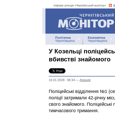
Інформ-агенція «Чернігівський монітор»:
Інформ-агенція
«Чернігівський монітор»
Політична
Економічна
Чернігівщина
Чернігівщина
У Козельці поліцейс
вбивстві знайомого
16.01.2026 08:34
—
Агенцiя
Поліцейські відділення №1 (се
поліції затримали 42-річну міс
свого знайомого. Поліцейські 
тимчасового тримання.