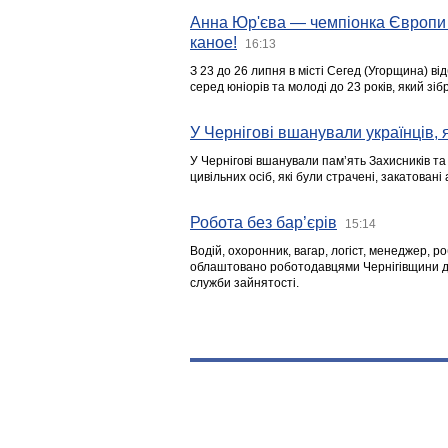
Анна Юр'єва — чемпіонка Європи 
каное!
16:13
З 23 до 26 липня в місті Сегед (Угорщина) в
серед юніорів та молоді до 23 років, який з
У Чернігові вшанували українців, я
У Чернігові вшанували пам’ять Захисників т
цивільних осіб, які були страчені, закатовані
Робота без бар’єрів
15:14
Водій, охоронник, вагар, логіст, менеджер, 
облаштовано роботодавцями Чернігівщини дл
служби зайнятості.