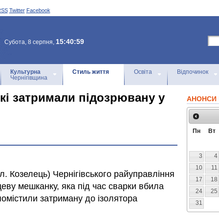
RSS
Twitter
Facebook
15:40:59
Субота, 8 серпня,
Культурна
Стиль життя
Освіта
Відпочинок
Чернігівщина
ькі затримали підозрювану у
АНОНСИ 
Пн
Вт
3
4
10
11
л. Козелець) Чернігівського райуправління
17
18
цеву мешканку, яка під час сварки вбила
24
25
помістили затриману до ізолятора
31