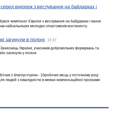
серед юніорок з веслування на байдарках і
ідбувся чемпіонат Європи з веслування на байдарках і каное
ібрав найсильніших молодих спортсменів континенту.
кі загинули в полоні
15:37
а Захисниць України, учасників добровольчих формувань та
 або загинули у полоні.
робітник з благоусторою– 10робочих місць у поточному році
я людей з інвалідністю в межах компенсаційної програми