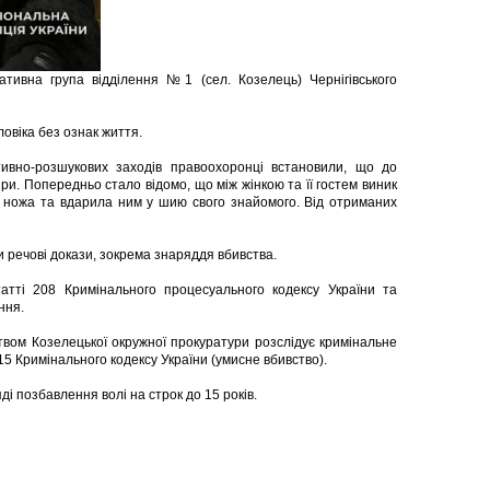
ативна група відділення №1 (сел. Козелець) Чернігівського
ловіка без ознак життя.
ивно-розшукових заходів правоохоронці встановили, що до
ри. Попередньо стало відомо, що між жінкою та її гостем виник
а ножа та вдарила ним у шию свого знайомого. Від отриманих
и речові докази, зокрема знаряддя вбивства.
татті 208 Кримінального процесуального кодексу України та
ння.
цтвом Козелецької окружної прокуратури розслідує кримінальне
5 Кримінального кодексу України (умисне вбивство).
ді позбавлення волі на строк до 15 років.
і