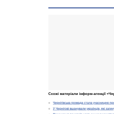
Схожі матеріали інформ-агенції «Че
Чернігівська громада стала учасницею проє
У Чернігові вшанували українців, які загин