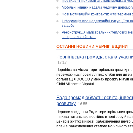
Президент присвоїв шістьом медикам Чер
Мобільні клініки надали медичну допомог
Нові мотиваційні контракти: чіткі терміни
Інформація про надзвичайні ситуації та ос
за добу
Реконструкція магістральних теплових ме
завершальний етап
ОСТАННІ НОВИНИ ЧЕРНІГІВЩИНИ
Чернігівська громада стала учасни
17:17
Чернігівська міська територіальна громада з
переможниць проєкту літніх клубів для дітей 
організація DOCCU у межах проєкту PlayItFo
Child Alliance в Україні.
Рада громад області: освіта, інве
розвитку
16:55
Чергове засідання Ради територіальних гром
– низка питань, що постійно в полі зору й на
центрів життєстійкості, забезпечення внутр
планів, забезпечення сталого мобільного зв’я