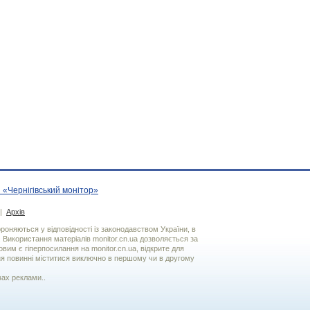
 «Чернігівський монітор»
|
Архів
хороняються у відповідності із законодавством України, в
. Використання матерiалiв monitor.cn.ua дозволяється за
вим є гiперпосилання на monitor.cn.ua, відкрите для
я повинні міститися виключно в першому чи в другому
вах реклами..