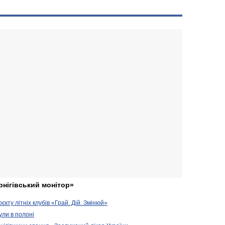
рнігівський монітор»
кту літніх клубів «Грай. Дій. Змінюй»
ули в полоні