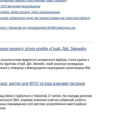
нігівщини звання «Заслужений лікар України»
у 655 жителям Чернігівщини
 служби, вибір посади, гідне забезпечення
новні небезпечні події, які зареєстровані на території області
реж у Чернігові під управлінням НЕФКО виходить на
цею проєкту літніх клубів «Грай. Дій. Змінюй»
а результатами відкритого конкурсного відбору стала однією з
та підлітків «Грай. Дій. Змінюй», який реалізує громадська
rward у співпраці з міжнародною неурядовою організацією War
стиції, житло для ВПО та інші важливі питання
ад області відбулося у Чернігові 27 липня. На порядку денному
 контролі ОВА, зокрема освоєння освітніх субвенцій, робота
ішньо переміщених осіб житлом, розроблення інвестиційних
зку.