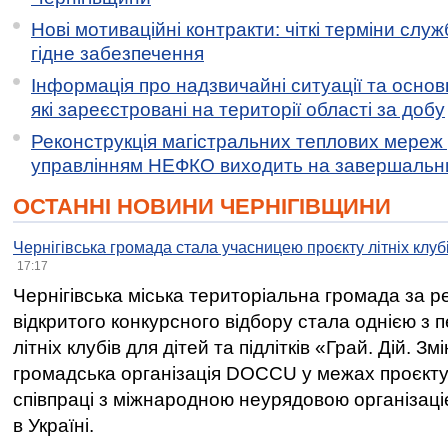
Нові мотиваційні контракти: чіткі терміни служ
гідне забезпечення
Інформація про надзвичайні ситуації та основн
які зареєстровані на території області за добу
Реконструкція магістральних теплових мереж у
управлінням НЕФКО виходить на завершальн
ОСТАННІ НОВИНИ ЧЕРНІГІВЩИНИ
Чернігівська громада стала учасницею проєкту літніх клуб
17:17
Чернігівська міська територіальна громада за 
відкритого конкурсного відбору стала однією з
літніх клубів для дітей та підлітків «Грай. Дій. З
громадська організація DOCCU у межах проєкту 
співпраці з міжнародною неурядовою організаціє
в Україні.