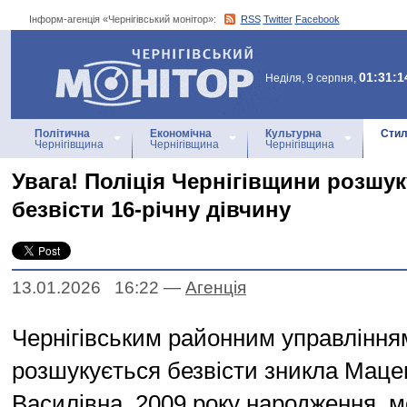
Інформ-агенція «Чернігівський монітор»:
RSS
Twitter
Facebook
Інформ-агенція
«Чернігівський монітор»
01:31:1
Неділя, 9 серпня,
Політична
Економічна
Культурна
Стил
Чернігівщина
Чернігівщина
Чернігівщина
Увага! Поліція Чернігівщини розшук
безвісти 16-річну дівчину
13.01.2026 16:22
—
Агенцiя
Чернігівським районним управлінням
розшукується безвісти зникла Маце
Василівна, 2009 року народження, 