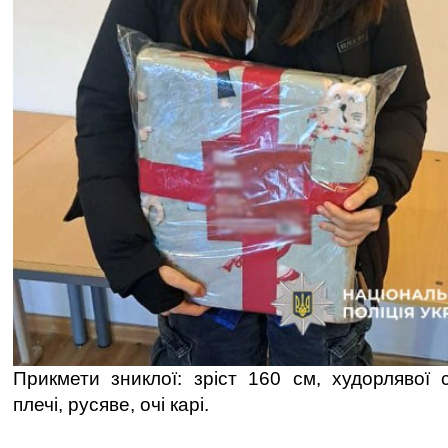
Прикмети зниклої: зріст 160 см, худорлявої 
плечі, русяве, очі карі.