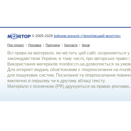
© 2005-2026
Інформ-агенція «Чернігівський монітор»
Про проект
|
Реклама
|
Партнери
|
Контакти
|
Архів
Всі права на матеріали, які містить цей сайт, охороняються у 
законодавством України, в тому числі, про авторське право і 
Використання матерiалiв monitor.cn.ua дозволяється за умов
Для iнтернет-видань обов'язковим є гiперпосилання на monito
для пошукових систем. Посилання та гіперпосилання повинні
виключно в першому чи в другому абзаці тексту.
Матеріали з позначкою (PR) друкуються на правах реклами..