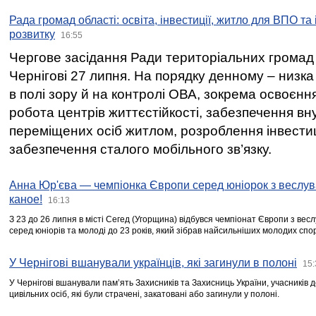
Рада громад області: освіта, інвестиції, житло для ВПО та
розвитку
16:55
Чергове засідання Ради територіальних громад 
Чернігові 27 липня. На порядку денному – низка
в полі зору й на контролі ОВА, зокрема освоєння
робота центрів життєстійкості, забезпечення вн
переміщених осіб житлом, розроблення інвестиц
забезпечення сталого мобільного зв’язку.
Анна Юр'єва — чемпіонка Європи серед юніорок з веслув
каное!
16:13
З 23 до 26 липня в місті Сегед (Угорщина) відбувся чемпіонат Європи з вес
серед юніорів та молоді до 23 років, який зібрав найсильніших молодих спо
У Чернігові вшанували українців, які загинули в полоні
15:
У Чернігові вшанували пам’ять Захисників та Захисниць України, учасників
цивільних осіб, які були страчені, закатовані або загинули у полоні.