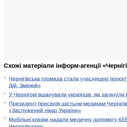
Схожі матеріали інформ-агенції «Черніг
Чернігівська громада стала учасницею проєкту 
Дій. Змінюй»
У Чернігові вшанували українців, які загинули 
Президент присвоїв шістьом медикам Чернігі
«Заслужений лікар України»
Мобільні клініки надали медичну допомогу 65
Чернігівщини