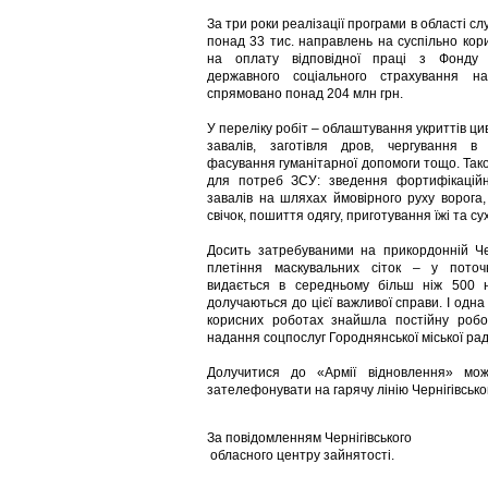
За три роки реалізації програми в області с
понад 33 тис. направлень на суспільно кор
на оплату відповідної праці з Фонду з
державного соціального страхування н
спрямовано понад 204 млн грн.
У переліку робіт – облаштування укриттів цив
завалів, заготівля дров, чергування в 
фасування гуманітарної допомоги тощо. Та
для потреб ЗСУ: зведення фортифікаційн
завалів на шляхах ймовірного руху ворога
свічок, пошиття одягу, приготування їжі та су
Досить затребуваними на прикордонній Че
плетіння маскувальних сіток – у пото
видається в середньому більш ніж 500 н
долучаються до цієї важливої справи. І одна
корисних роботах знайшла постійну роб
надання соцпослуг Городнянської міської рад
Долучитися до «Армії відновлення» мо
зателефонувати на гарячу лінію Чернігівськ
За повідомленням Чернігівського
обласного центру зайнятості.