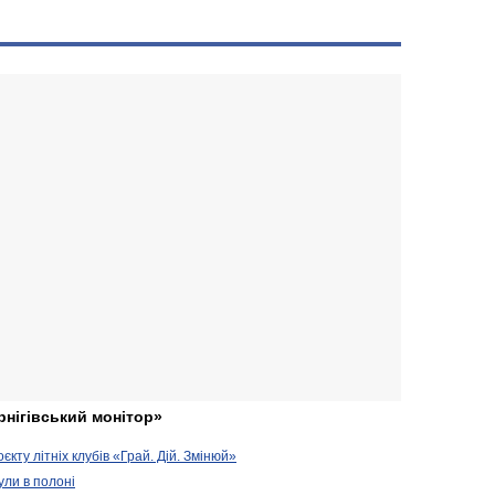
рнігівський монітор»
кту літніх клубів «Грай. Дій. Змінюй»
ули в полоні