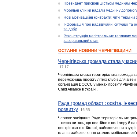
Президент присвоїв шістьом медикам Чер
Мобільні клініки надали медичну допомог
Нові мотиваційні контракти: чіткі терміни
Інформація про надзвичайні ситуації та ос
за добу
Реконструкція магістральних теплових ме
завершальний етап
ОСТАННІ НОВИНИ ЧЕРНІГІВЩИНИ
Чернігівська громада стала учасни
17:17
Чернігівська міська територіальна громада з
переможниць проєкту літніх клубів для дітей 
організація DOCCU у межах проєкту PlayItFo
Child Alliance в Україні.
Рада громад області: освіта, інве
розвитку
16:55
Чергове засідання Ради територіальних гром
– низка питань, що постійно в полі зору й на
центрів життєстійкості, забезпечення внутр
планів, забезпечення сталого мобільного зв’я