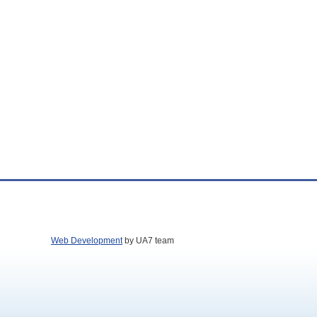
Web Development
by UA7 team