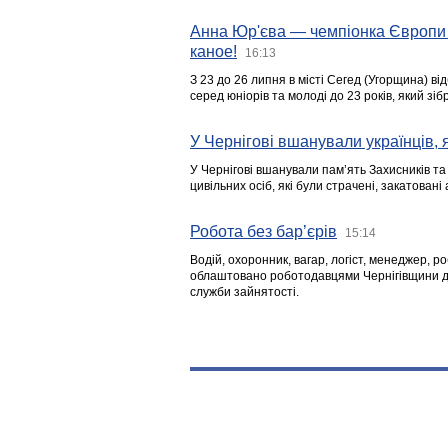
Анна Юр'єва — чемпіонка Європи 
каное!
16:13
З 23 до 26 липня в місті Сегед (Угорщина) в
серед юніорів та молоді до 23 років, який з
У Чернігові вшанували українців, я
У Чернігові вшанували пам’ять Захисників т
цивільних осіб, які були страчені, закатовані
Робота без бар’єрів
15:14
Водій, охоронник, вагар, логіст, менеджер, 
облаштовано роботодавцями Чернігівщини дл
служби зайнятості.