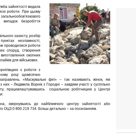
лужба зайнятості видала
исні роботи. При цьому
агальнообов’язкового
а випадок безробіття
ільного захисту, розбір
пунктах незламності,
кож проводилися роботи
их споруд, створення
, виготовлення окопних
хпайків для військових.
рнігівщині є роботи з
чному році щомісячно
аправлень. «Маскувальні феї» – так називають жінок, які
 з них – Людмила Ворнік з Городні – завдяки участі у суспільно
оту, працевлаштувавшись соціальною робітницею у Центрі
и.
жна, звернувшись до найближчого центру зайнятості або
ого ОЦЗ 0 800 219 734. Більш детально – за посиланням.