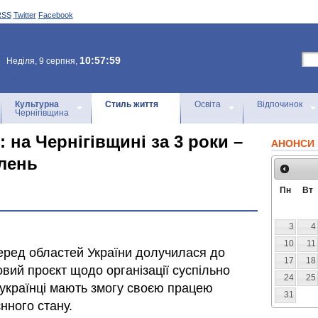
RSS
Twitter
Facebook
10:57:59
Неділя, 9 серпня,
Культурна
Стиль життя
Освіта
Відпочинок
Чернігівщина
 на Чернігівщині за 3 роки –
АНОНСИ 
влень
Пн
Вт
3
4
10
11
еред областей України долучилася до
17
18
вий проєкт щодо організації суспільно
24
25
 українці мають змогу своєю працею
31
нного стану.