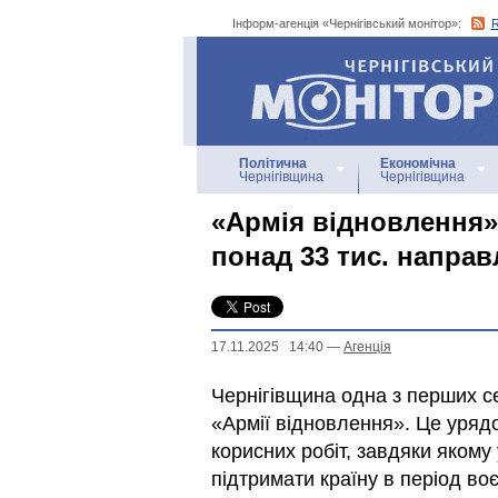
Інформ-агенція «Чернігівський монітор»:
Інформ-агенція
«Чернігівський монітор»
Політична
Економічна
Чернігівщина
Чернігівщина
«Армія відновлення»:
понад 33 тис. напра
17.11.2025 14:40
—
Агенцiя
Чернігівщина одна з перших с
«Армії відновлення». Це урядо
корисних робіт, завдяки якому
підтримати країну в період воє