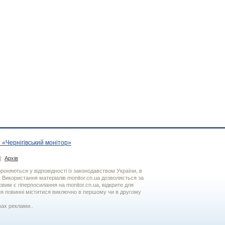
 «Чернігівський монітор»
|
Архів
хороняються у відповідності із законодавством України, в
. Використання матерiалiв monitor.cn.ua дозволяється за
вим є гiперпосилання на monitor.cn.ua, відкрите для
я повинні міститися виключно в першому чи в другому
вах реклами..