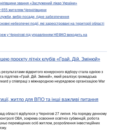
нігівщини звання «Заслужений лікар України»
у 655 жителям Чернігівщини
 служби, вибір посади, гідне забезпечення
новні небезпечні події, які зареєстровані на території області
реж у Чернігові під управлінням НЕФКО виходить на
цею проєкту літніх клубів «Грай. Дій. Змінюй»
а результатами відкритого конкурсного відбору стала однією з
та підлітків «Грай. Дій. Змінюй», який реалізує громадська
rward у співпраці з міжнародною неурядовою організацією War
стиції, житло для ВПО та інші важливі питання
ад області відбулося у Чернігові 27 липня. На порядку денному
 контролі ОВА, зокрема освоєння освітніх субвенцій, робота
ішньо переміщених осіб житлом, розроблення інвестиційних
зку.