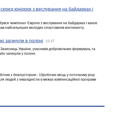
серед юніорок з веслування на байдарках і
ідбувся чемпіонат Європи з веслування на байдарках і каное
ібрав найсильніших молодих спортсменів континенту.
кі загинули в полоні
15:37
а Захисниць України, учасників добровольчих формувань та
 або загинули у полоні.
робітник з благоусторою– 10робочих місць у поточному році
я людей з інвалідністю в межах компенсаційної програми