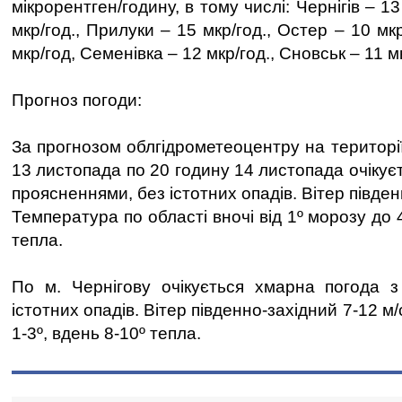
мікрорентген/годину, в тому числі: Чернігів – 13
мкр/год., Прилуки – 15 мкр/год., Остер – 10 мк
мкр/год, Семенівка – 12 мкр/год., Сновськ – 11 м
Прогноз погоди:
За прогнозом облгідрометеоцентру на території
13 листопада по 20 годину 14 листопада очікує
проясненнями, без істотних опадів. Вітер півден
Температура по області вночі від 1º морозу до 
тепла.
По м. Чернігову очікується хмарна погода з
істотних опадів. Вітер південно-західний 7-12 м
1-3º, вдень 8-10º тепла.