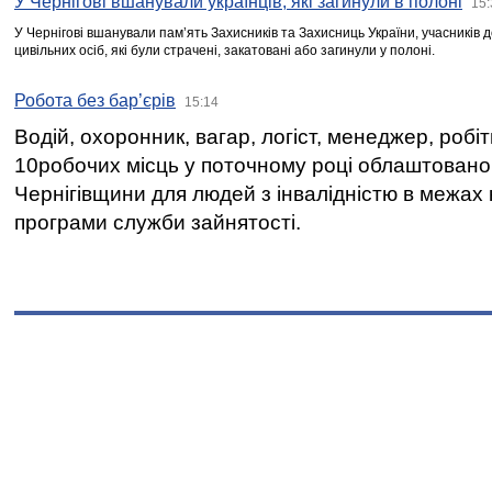
У Чернігові вшанували українців, які загинули в полоні
15:
У Чернігові вшанували пам’ять Захисників та Захисниць України, учасників
цивільних осіб, які були страчені, закатовані або загинули у полоні.
Робота без бар’єрів
15:14
Водій, охоронник, вагар, логіст, менеджер, робі
10робочих місць у поточному році облаштован
Чернігівщини для людей з інвалідністю в межах
програми служби зайнятості.