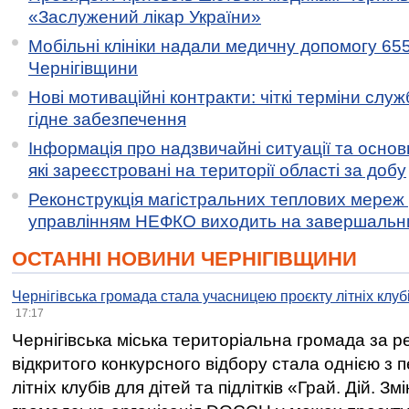
«Заслужений лікар України»
Мобільні клініки надали медичну допомогу 65
Чернігівщини
Нові мотиваційні контракти: чіткі терміни служ
гідне забезпечення
Інформація про надзвичайні ситуації та основн
які зареєстровані на території області за добу
Реконструкція магістральних теплових мереж у
управлінням НЕФКО виходить на завершальн
ОСТАННІ НОВИНИ ЧЕРНІГІВЩИНИ
Чернігівська громада стала учасницею проєкту літніх клуб
17:17
Чернігівська міська територіальна громада за 
відкритого конкурсного відбору стала однією з
літніх клубів для дітей та підлітків «Грай. Дій. З