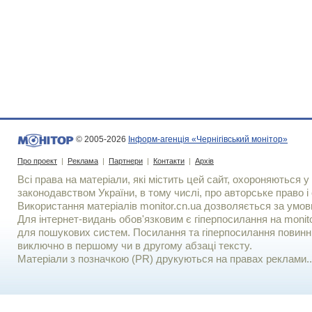
© 2005-2026
Інформ-агенція «Чернігівський монітор»
Про проект
|
Реклама
|
Партнери
|
Контакти
|
Архів
Всі права на матеріали, які містить цей сайт, охороняються у 
законодавством України, в тому числі, про авторське право і 
Використання матерiалiв monitor.cn.ua дозволяється за умов
Для iнтернет-видань обов'язковим є гiперпосилання на monito
для пошукових систем. Посилання та гіперпосилання повинні
виключно в першому чи в другому абзаці тексту.
Матеріали з позначкою (PR) друкуються на правах реклами..