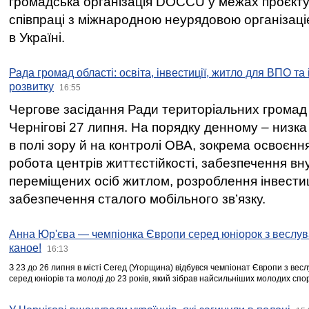
громадська організація DOCCU у межах проєкту 
співпраці з міжнародною неурядовою організаціє
в Україні.
Рада громад області: освіта, інвестиції, житло для ВПО та
розвитку
16:55
Чергове засідання Ради територіальних громад 
Чернігові 27 липня. На порядку денному – низка
в полі зору й на контролі ОВА, зокрема освоєння
робота центрів життєстійкості, забезпечення вн
переміщених осіб житлом, розроблення інвестиц
забезпечення сталого мобільного зв’язку.
Анна Юр'єва — чемпіонка Європи серед юніорок з веслув
каное!
16:13
З 23 до 26 липня в місті Сегед (Угорщина) відбувся чемпіонат Європи з вес
серед юніорів та молоді до 23 років, який зібрав найсильніших молодих спо