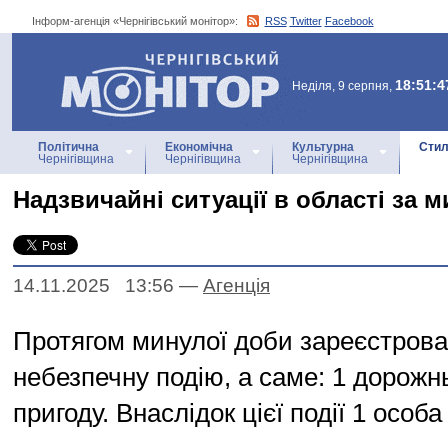
Інформ-агенція «Чернігівський монітор»:
RSS
Twitter
Facebook
Інформ-агенція
«Чернігівський монітор»
18:51:4
Неділя, 9 серпня,
Політична
Економічна
Культурна
Стил
Чернігівщина
Чернігівщина
Чернігівщина
Надзвичайні ситуації в області за 
14.11.2025 13:56
—
Агенцiя
Протягом минулої доби зареєстрова
небезпечну подію, а саме: 1 дорожн
пригоду. Внаслідок цієї події 1 особ