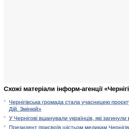
Схожі матеріали інформ-агенції «Черніг
Чернігівська громада стала учасницею проєкту 
Дій. Змінюй»
У Чернігові вшанували українців, які загинули 
Президент присвоїв шістьом медикам Чернігі