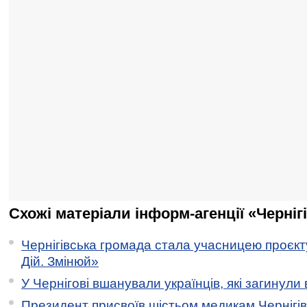
Схожі матеріали інформ-агенції «Черніг
Чернігівська громада стала учасницею проєкту 
Дій. Змінюй»
У Чернігові вшанували українців, які загинули 
Президент присвоїв шістьом медикам Чернігі