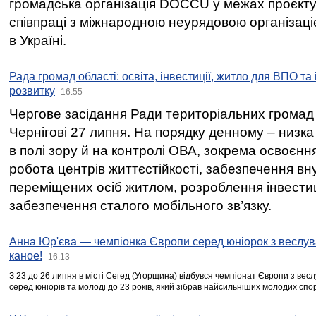
громадська організація DOCCU у межах проєкту 
співпраці з міжнародною неурядовою організаціє
в Україні.
Рада громад області: освіта, інвестиції, житло для ВПО та
розвитку
16:55
Чергове засідання Ради територіальних громад 
Чернігові 27 липня. На порядку денному – низка
в полі зору й на контролі ОВА, зокрема освоєння
робота центрів життєстійкості, забезпечення вн
переміщених осіб житлом, розроблення інвестиц
забезпечення сталого мобільного зв’язку.
Анна Юр'єва — чемпіонка Європи серед юніорок з веслув
каное!
16:13
З 23 до 26 липня в місті Сегед (Угорщина) відбувся чемпіонат Європи з вес
серед юніорів та молоді до 23 років, який зібрав найсильніших молодих спо