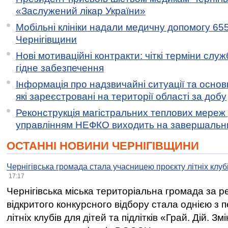
«Заслужений лікар України»
Мобільні клініки надали медичну допомогу 65
Чернігівщини
Нові мотиваційні контракти: чіткі терміни служ
гідне забезпечення
Інформація про надзвичайні ситуації та основн
які зареєстровані на території області за добу
Реконструкція магістральних теплових мереж у
управлінням НЕФКО виходить на завершальн
ОСТАННІ НОВИНИ ЧЕРНІГІВЩИНИ
Чернігівська громада стала учасницею проєкту літніх клуб
17:17
Чернігівська міська територіальна громада за 
відкритого конкурсного відбору стала однією з
літніх клубів для дітей та підлітків «Грай. Дій. З