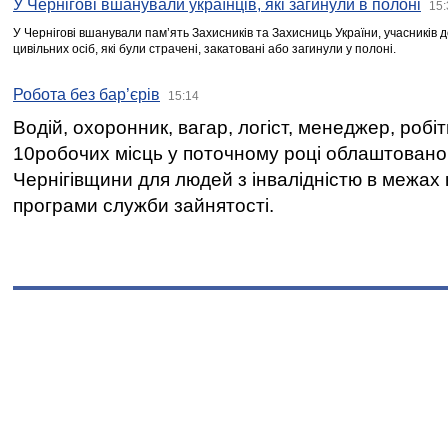
У Чернігові вшанували українців, які загинули в полоні
15:
У Чернігові вшанували пам’ять Захисників та Захисниць України, учасників
цивільних осіб, які були страчені, закатовані або загинули у полоні.
Робота без бар’єрів
15:14
Водій, охоронник, вагар, логіст, менеджер, робі
10робочих місць у поточному році облаштован
Чернігівщини для людей з інвалідністю в межах
програми служби зайнятості.