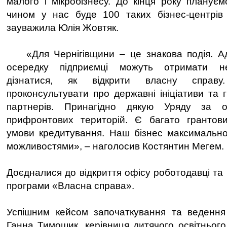
малого і мікробізнесу. До кінця року плануєм
чином у нас буде 100 таких бізнес-центрів 
зауважила Юлія Жовтяк.
«Для Чернігівщини – це знакова подія. Ад
осередку підприємці можуть отримати нео
дізнатися, як відкрити власну справу
проконсультувати про державні ініціативи та 
партнерів. Принагідно дякую Уряду за 
прифронтових територій. Є багато грантових
умови кредитування. Наш бізнес максимально
можливостями», – наголосив Костянтин Мегем.
Доєдналися до відкриття офісу роботодавці та
програми «Власна справа».
Успішним кейсом започаткування та ведення 
Ганна Тимошик, керівниця дитячого освітнього