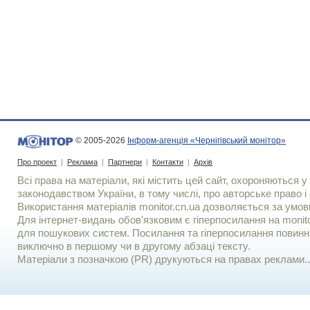
© 2005-2026
Інформ-агенція «Чернігівський монітор»
Про проект
|
Реклама
|
Партнери
|
Контакти
|
Архів
Всі права на матеріали, які містить цей сайт, охороняються у 
законодавством України, в тому числі, про авторське право і 
Використання матерiалiв monitor.cn.ua дозволяється за умов
Для iнтернет-видань обов'язковим є гiперпосилання на monito
для пошукових систем. Посилання та гіперпосилання повинні
виключно в першому чи в другому абзаці тексту.
Матеріали з позначкою (PR) друкуються на правах реклами..