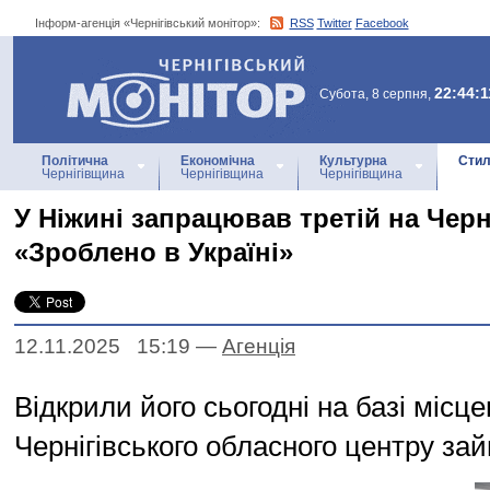
Інформ-агенція «Чернігівський монітор»:
RSS
Twitter
Facebook
Інформ-агенція
«Чернігівський монітор»
22:44:1
Субота, 8 серпня,
Політична
Економічна
Культурна
Стил
Чернігівщина
Чернігівщина
Чернігівщина
У Ніжині запрацював третій на Черн
«Зроблено в Україні»
12.11.2025 15:19
—
Агенцiя
Відкрили його сьогодні на базі місцев
Чернігівського обласного центру зай