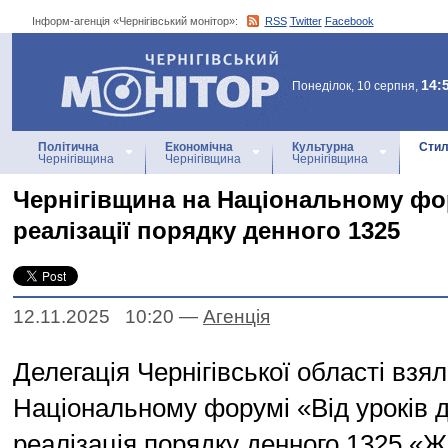
Інформ-агенція «Чернігівський монітор»:
RSS
Twitter
Facebook
Інформ-агенція
«Чернігівський монітор»
14:
Понеділок, 10 серпня,
Політична
Економічна
Культурна
Стил
Чернігівщина
Чернігівщина
Чернігівщина
Чернігівщина на Національному фо
реалізації порядку денного 1325
12.11.2025 10:20
—
Агенцiя
Делегація Чернігівської області взял
Національному форумі «Від уроків д
реалізація порядку денного 1325 «Ж