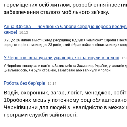
переміщених осіб житлом, розроблення інвестиц
забезпечення сталого мобільного зв’язку.
Анна Юр'єва — чемпіонка Європи серед юніорок з веслув
каное!
16:13
З 23 до 26 липня в місті Сегед (Угорщина) відбувся чемпіонат Європи з вес
серед юніорів та молоді до 23 років, який зібрав найсильніших молодих спо
У Чернігові вшанували українців, які загинули в полоні
15:
У Чернігові вшанували пам’ять Захисників та Захисниць України, учасників
цивільних осіб, які були страчені, закатовані або загинули у полоні.
Робота без бар’єрів
15:14
Водій, охоронник, вагар, логіст, менеджер, робі
10робочих місць у поточному році облаштован
Чернігівщини для людей з інвалідністю в межах
програми служби зайнятості.