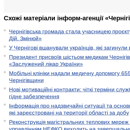
Схожі матеріали інформ-агенції «Черніг
Чернігівська громада стала учасницею проєкту 
Дій. Змінюй»
У Чернігові вшанували українців, які загинули 
Президент присвоїв шістьом медикам Чернігі
«Заслужений лікар України»
Мобільні клініки надали медичну допомогу 65
Чернігівщини
Нові мотиваційні контракти: чіткі терміни служ
гідне забезпечення
Інформація про надзвичайні ситуації та основн
які зареєстровані на території області за добу
Реконструкція магістральних теплових мереж у
управлінням НЕФКО виходить на завершальн