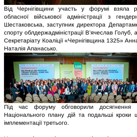
Від Чернігівщини участь у форумі взяла 
обласної військової адміністрації з генде
Шестаковська, заступник директора Департамен
спорту облдержадміністрації В’ячеслав Голуб, 
Секретаріату Коаліції «Чернігівщина 1325» Анн
Наталія Апанасько.
Під час форуму обговорили досягнення 
Національного плану дій та подальші кроки
імплементації третього.