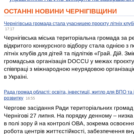
ОСТАННІ НОВИНИ ЧЕРНІГІВЩИНИ
Чернігівська громада стала учасницею проєкту літніх клуб
17:17
Чернігівська міська територіальна громада за 
відкритого конкурсного відбору стала однією з
літніх клубів для дітей та підлітків «Грай. Дій. З
громадська організація DOCCU у межах проєкту 
співпраці з міжнародною неурядовою організаціє
в Україні.
Рада громад області: освіта, інвестиції, житло для ВПО та
розвитку
16:55
Чергове засідання Ради територіальних громад 
Чернігові 27 липня. На порядку денному – низка
в полі зору й на контролі ОВА, зокрема освоєння
робота центрів життєстійкості, забезпечення вн