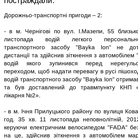
постраждали.
Дорожньо-транспортні пригоди – 2:
- в м. Чернігові по вул. І.Мазепи, 55 близьк
листопада водій легкого персонально
транспортного засобу "Bayka Ion" не дот
дистанції та здійснив зіткнення з автомобілем 
водій якого зупинився перед нерегульо
переходом, щоб надати перевагу в русі пішохо
водій транспортного засобу "Bayka Ion" отрима
та був доставлений до травмпункту КНП «Ч
лікарня №2».
- в м. Ічня Прилуцького району по вулиця Кова
год. 35 хв. 11 листопада неповнолітній, 20
керуючи електричним велосипедом "FADA" без
на це, здійснив зіткнення з автомобілем мар