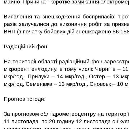
майно. Причина - коротке замикання електроме
Виявлення та знешкодження боєприпасів: пірот
разів залучалися до виконання робіт за призн
ВНП (з початку бойових дій знешкоджено 56 15
Радіаційний фон:
На території області радіаційний фон зареєст
мікрорентген/годину, в тому числі: Чернігів – 11
мкр/год., Прилуки – 14 мкр/год., Остер – 13 мк
мкр/год, Семенівка – 13 мкр/год., Сновськ – 10 м
Прогноз погоди:
За прогнозом облгідрометеоцентру на території
11 листопада по 20 годину 12 листопада очікує
проясненнями, вночі дощ, вдень місцями неве