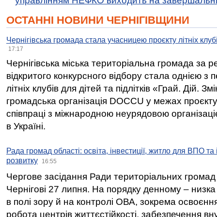
управлінням НЕФКО виходить на завершальн
ОСТАННІ НОВИНИ ЧЕРНІГІВЩИНИ
Чернігівська громада стала учасницею проєкту літніх клуб
17:17
Чернігівська міська територіальна громада за 
відкритого конкурсного відбору стала однією з
літніх клубів для дітей та підлітків «Грай. Дій. З
громадська організація DOCCU у межах проєкту 
співпраці з міжнародною неурядовою організаціє
в Україні.
Рада громад області: освіта, інвестиції, житло для ВПО та
розвитку
16:55
Чергове засідання Ради територіальних громад 
Чернігові 27 липня. На порядку денному – низка
в полі зору й на контролі ОВА, зокрема освоєння
робота центрів життєстійкості, забезпечення вн