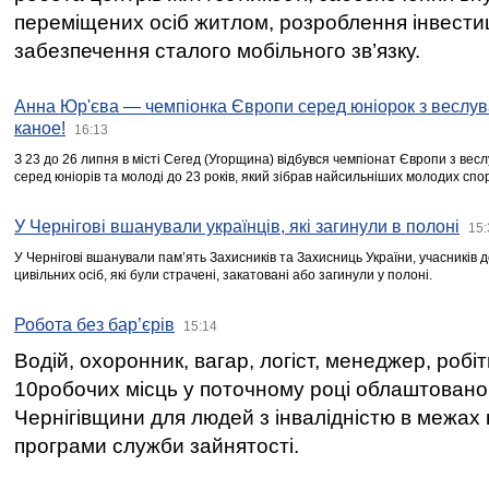
переміщених осіб житлом, розроблення інвестиц
забезпечення сталого мобільного зв’язку.
Анна Юр'єва — чемпіонка Європи серед юніорок з веслув
каное!
16:13
З 23 до 26 липня в місті Сегед (Угорщина) відбувся чемпіонат Європи з вес
серед юніорів та молоді до 23 років, який зібрав найсильніших молодих спо
У Чернігові вшанували українців, які загинули в полоні
15:
У Чернігові вшанували пам’ять Захисників та Захисниць України, учасників
цивільних осіб, які були страчені, закатовані або загинули у полоні.
Робота без бар’єрів
15:14
Водій, охоронник, вагар, логіст, менеджер, робі
10робочих місць у поточному році облаштован
Чернігівщини для людей з інвалідністю в межах
програми служби зайнятості.