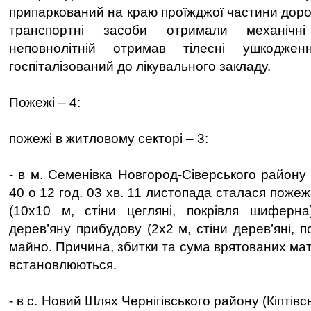
припаркований на краю проїжджої частини доро
транспортні засоби отримали механічн
неповнолітній отримав тілесні ушкодже
госпіталізований до лікувального заклад
Пожежі – 4:
пожежі в житловому секторі – 3:
- в м. Семенівка Новгород-Сіверського району
40 о 12 год. 03 хв. 11 листопада сталася поже
(10х10 м, стіни цегляні, покрівля шиферн
дерев’яну прибудову (2х2 м, стіни дерев’яні, 
майно. Причина, збитки та сума врятованих ма
встановлюються.
- в с. Новий Шлях Чернігівського району (Кіптівсь