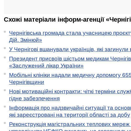
Схожі матеріали інформ-агенції «Черніг
Чернігівська громада стала учасницею проєкту 
Дій. Змінюй»
У Чернігові вшанували українців, які загинули 
Президент присвоїв шістьом медикам Чернігі
«Заслужений лікар України»
Мобільні клініки надали медичну допомогу 65
Чернігівщини
Нові мотиваційні контракти: чіткі терміни служ
гідне забезпечення
Інформація про надзвичайні ситуації та основн
які зареєстровані на території області за добу
Реконструкція магістральних теплових мереж у