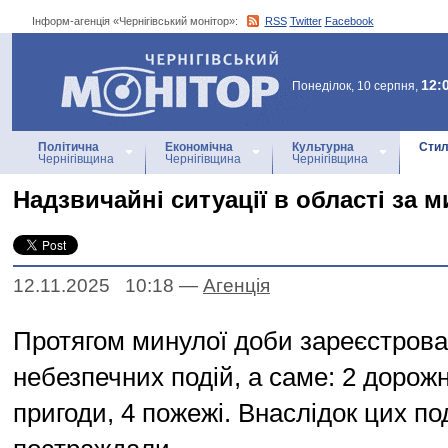
Інформ-агенція «Чернігівський монітор»:
RSS
Twitter
Facebook
Інформ-агенція
«Чернігівський монітор»
12:
Понеділок, 10 серпня,
Політична
Економічна
Культурна
Стил
Чернігівщина
Чернігівщина
Чернігівщина
Надзвичайні ситуації в області за 
12.11.2025 10:18
—
Агенцiя
Протягом минулої доби зареєстрова
небезпечних подій, а саме: 2 дорож
пригоди, 4 пожежі. Внаслідок цих по