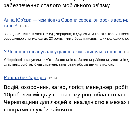
забезпечення сталого мобільного зв’язку.
Анна Юр'єва — чемпіонка Європи серед юніорок з веслув
каное!
16:13
З 23 до 26 липня в місті Сегед (Угорщина) відбувся чемпіонат Європи з вес
серед юніорів та молоді до 23 років, який зібрав найсильніших молодих спо
У Чернігові вшанували українців, які загинули в полоні
15:
У Чернігові вшанували пам’ять Захисників та Захисниць України, учасників
цивільних осіб, які були страчені, закатовані або загинули у полоні.
Робота без бар’єрів
15:14
Водій, охоронник, вагар, логіст, менеджер, робі
10робочих місць у поточному році облаштован
Чернігівщини для людей з інвалідністю в межах
програми служби зайнятості.