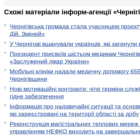
Схожі матеріали інформ-агенції «Черніг
Чернігівська громада стала учасницею проєкту 
Дій. Змінюй»
У Чернігові вшанували українців, які загинули 
Президент присвоїв шістьом медикам Чернігі
«Заслужений лікар України»
Мобільні клініки надали медичну допомогу 65
Чернігівщини
Нові мотиваційні контракти: чіткі терміни служ
гідне забезпечення
Інформація про надзвичайні ситуації та основн
які зареєстровані на території області за добу
Реконструкція магістральних теплових мереж у
управлінням НЕФКО виходить на завершальн