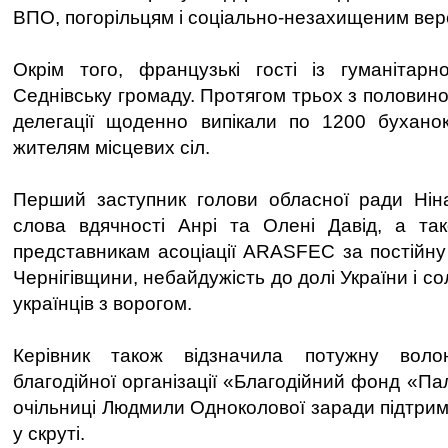
ВПО, погорільцям і соціально-незахищеним вер
Окрім того, французькі гості із гуманітарн
Седнівську громаду. Протягом трьох з половин
делегації щоденно випікали по 1200 буханок
жителям місцевих сіл.
Перший заступник голови обласної ради Ні
слова вдячності Анрі та Олені Давід, а та
представникам асоціації ARASFEC за постійну 
Чернігівщини, небайдужість до долі України і со
українців з ворогом.
Керівник також відзначила потужну волон
благодійної організації «Благодійний фонд «Пал
очільниці Людмили Одноколової заради підтрим
у скруті.