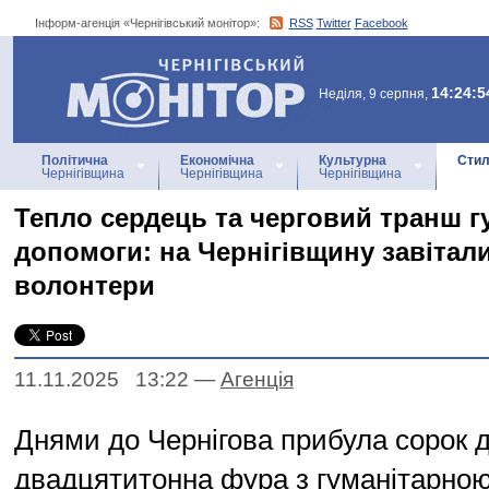
Інформ-агенція «Чернігівський монітор»:
RSS
Twitter
Facebook
Інформ-агенція
«Чернігівський монітор»
14:24:5
Неділя, 9 серпня,
Політична
Економічна
Культурна
Стил
Чернігівщина
Чернігівщина
Чернігівщина
Тепло сердець та черговий транш г
допомоги: на Чернігівщину завітал
волонтери
11.11.2025 13:22
—
Агенцiя
Днями до Чернігова прибула сорок д
двадцятитонна фура з гуманітарно