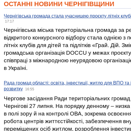
ОСТАННІ НОВИНИ ЧЕРНІГІВЩИНИ
Чернігівська громада стала учасницею проєкту літніх клуб
17:17
Чернігівська міська територіальна громада за 
відкритого конкурсного відбору стала однією з
літніх клубів для дітей та підлітків «Грай. Дій. З
громадська організація DOCCU у межах проєкту 
співпраці з міжнародною неурядовою організаціє
в Україні.
Рада громад області: освіта, інвестиції, житло для ВПО та
розвитку
16:55
Чергове засідання Ради територіальних громад 
Чернігові 27 липня. На порядку денному – низка
в полі зору й на контролі ОВА, зокрема освоєння
робота центрів життєстійкості, забезпечення вн
переміщених осіб житлом, розроблення інвестиц