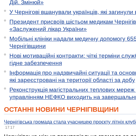
Дій. Змінюй»
У Чернігові вшанували українців, які загинули 
Президент присвоїв шістьом медикам Чернігі
«Заслужений лікар України»
Мобільні клініки надали медичну допомогу 65
Чернігівщини
Нові мотиваційні контракти: чіткі терміни служ
гідне забезпечення
Інформація про надзвичайні ситуації та основн
які зареєстровані на території області за добу
Реконструкція магістральних теплових мереж у
управлінням НЕФКО виходить на завершальн
ОСТАННІ НОВИНИ ЧЕРНІГІВЩИНИ
Чернігівська громада стала учасницею проєкту літніх клуб
17:17