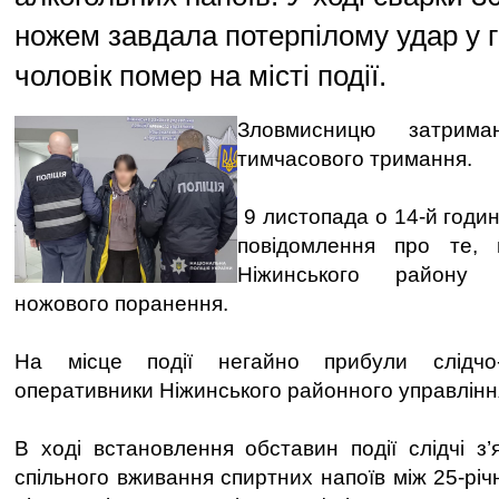
ножем завдала потерпілому удар у гр
чоловік помер на місті події.
Зловмисницю затрим
тимчасового тримання.
9 листопада о 14-й годині
повідомлення про те,
Ніжинського району 
ножового поранення.
На місце події негайно прибули слідчо-
оперативники Ніжинського районного управління 
В ході встановлення обставин події слідчі з’
спільного вживання спиртних напоїв між 25-річ