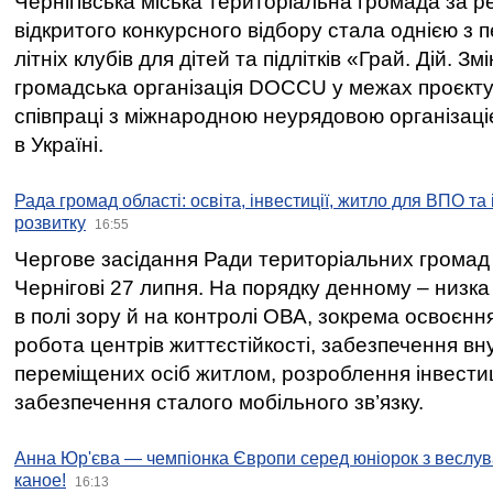
Чернігівська міська територіальна громада за 
відкритого конкурсного відбору стала однією з
літніх клубів для дітей та підлітків «Грай. Дій. З
громадська організація DOCCU у межах проєкту 
співпраці з міжнародною неурядовою організаціє
в Україні.
Рада громад області: освіта, інвестиції, житло для ВПО та
розвитку
16:55
Чергове засідання Ради територіальних громад 
Чернігові 27 липня. На порядку денному – низка
в полі зору й на контролі ОВА, зокрема освоєння
робота центрів життєстійкості, забезпечення вн
переміщених осіб житлом, розроблення інвестиц
забезпечення сталого мобільного зв’язку.
Анна Юр'єва — чемпіонка Європи серед юніорок з веслув
каное!
16:13