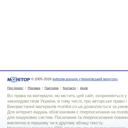
© 2005-2026
Інформ-агенція «Чернігівський монітор»
Про проект
|
Реклама
|
Партнери
|
Контакти
|
Архів
Всі права на матеріали, які містить цей сайт, охороняються у 
законодавством України, в тому числі, про авторське право і 
Використання матерiалiв monitor.cn.ua дозволяється за умов
Для iнтернет-видань обов'язковим є гiперпосилання на monito
для пошукових систем. Посилання та гіперпосилання повинні
виключно в першому чи в другому абзаці тексту.