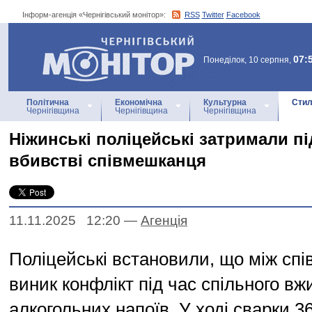
Інформ-агенція «Чернігівський монітор»:
RSS
Twitter
Facebook
Інформ-агенція
«Чернігівський монітор»
07:
Понеділок, 10 серпня,
Політична
Економічна
Культурна
Стил
Чернігівщина
Чернігівщина
Чернігівщина
Ніжинські поліцейські затримали п
вбивстві співмешканця
11.11.2025 12:20
—
Агенцiя
Поліцейські встановили, що між с
виник конфлікт під час спільного в
алкогольних напоїв. У ході сварки 36