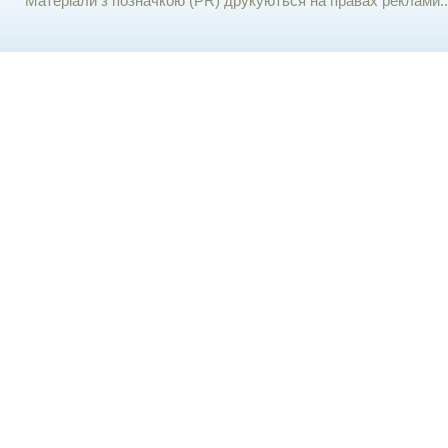
Матеріали з позначкою (PR) друкуються на правах реклами..