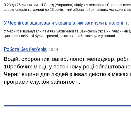
З 23 до 26 липня в місті Сегед (Угорщина) відбувся чемпіонат Європи з вес
серед юніорів та молоді до 23 років, який зібрав найсильніших молодих спо
У Чернігові вшанували українців, які загинули в полоні
15:
У Чернігові вшанували пам’ять Захисників та Захисниць України, учасників
цивільних осіб, які були страчені, закатовані або загинули у полоні.
Робота без бар’єрів
15:14
Водій, охоронник, вагар, логіст, менеджер, робі
10робочих місць у поточному році облаштован
Чернігівщини для людей з інвалідністю в межах
програми служби зайнятості.