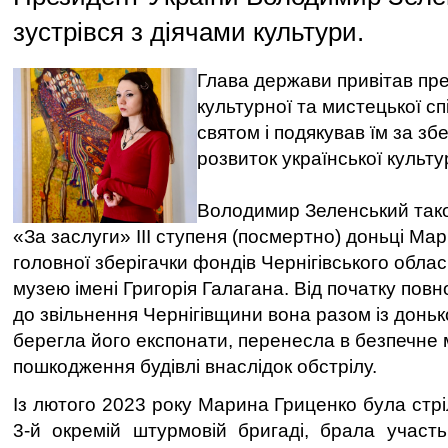
зустрівся з діячами культури.
Глава держави привітав пр
культурної та мистецької сп
святом і подякував їм за з
розвиток української культу
Володимир Зеленський так
«За заслуги» ІІІ ступеня (посмертно) доньці Ма
головної зберігачки фондів Чернігівського обла
музею імені Григорія Галагана. Від початку пов
до звільнення Чернігівщини вона разом із доньк
берегла його експонати, перенесла в безпечне м
пошкодження будівлі внаслідок обстрілу.
Із лютого 2023 року Марина Гриценко була стр
3-й окремій штурмовій бригаді, брала участ