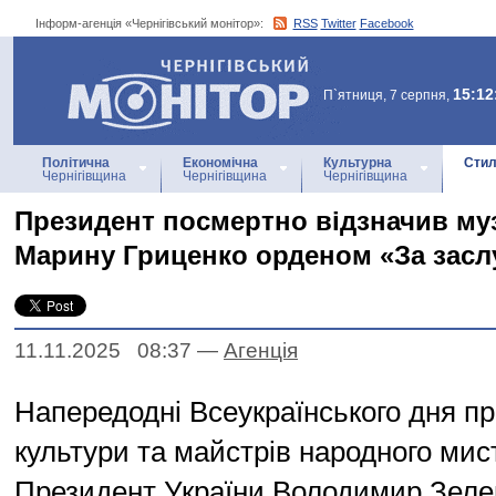
Інформ-агенція «Чернігівський монітор»:
RSS
Twitter
Facebook
Інформ-агенція
«Чернігівський монітор»
15:12
П`ятниця, 7 серпня,
Політична
Економічна
Культурна
Стил
Чернігівщина
Чернігівщина
Чернігівщина
Президент посмертно відзначив м
Марину Гриценко орденом «За заслуг
11.11.2025 08:37
—
Агенцiя
Напередодні Всеукраїнського дня пр
культури та майстрів народного мис
Президент України Володимир Зеле