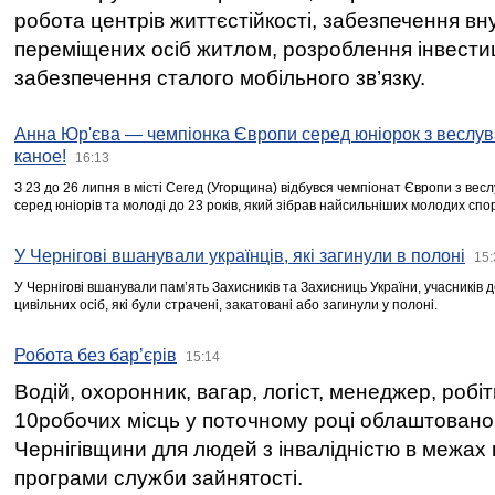
робота центрів життєстійкості, забезпечення вн
переміщених осіб житлом, розроблення інвестиц
забезпечення сталого мобільного зв’язку.
Анна Юр'єва — чемпіонка Європи серед юніорок з веслув
каное!
16:13
З 23 до 26 липня в місті Сегед (Угорщина) відбувся чемпіонат Європи з вес
серед юніорів та молоді до 23 років, який зібрав найсильніших молодих спо
У Чернігові вшанували українців, які загинули в полоні
15:
У Чернігові вшанували пам’ять Захисників та Захисниць України, учасників
цивільних осіб, які були страчені, закатовані або загинули у полоні.
Робота без бар’єрів
15:14
Водій, охоронник, вагар, логіст, менеджер, робі
10робочих місць у поточному році облаштован
Чернігівщини для людей з інвалідністю в межах
програми служби зайнятості.