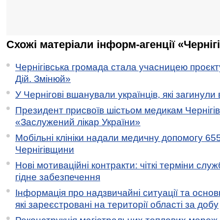
Схожі матеріали інформ-агенції «Черніг
Чернігівська громада стала учасницею проєкту 
Дій. Змінюй»
У Чернігові вшанували українців, які загинули 
Президент присвоїв шістьом медикам Чернігі
«Заслужений лікар України»
Мобільні клініки надали медичну допомогу 65
Чернігівщини
Нові мотиваційні контракти: чіткі терміни служ
гідне забезпечення
Інформація про надзвичайні ситуації та основн
які зареєстровані на території області за добу