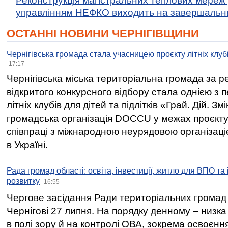
Реконструкція магістральних теплових мереж у
управлінням НЕФКО виходить на завершальн
ОСТАННІ НОВИНИ ЧЕРНІГІВЩИНИ
Чернігівська громада стала учасницею проєкту літніх клуб
17:17
Чернігівська міська територіальна громада за 
відкритого конкурсного відбору стала однією з
літніх клубів для дітей та підлітків «Грай. Дій. З
громадська організація DOCCU у межах проєкту 
співпраці з міжнародною неурядовою організаціє
в Україні.
Рада громад області: освіта, інвестиції, житло для ВПО та
розвитку
16:55
Чергове засідання Ради територіальних громад 
Чернігові 27 липня. На порядку денному – низка
в полі зору й на контролі ОВА, зокрема освоєння