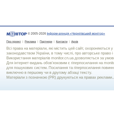
© 2005-2026
Інформ-агенція «Чернігівський монітор»
Про проект
|
Реклама
|
Партнери
|
Контакти
|
Архів
Всі права на матеріали, які містить цей сайт, охороняються у 
законодавством України, в тому числі, про авторське право і 
Використання матерiалiв monitor.cn.ua дозволяється за умов
Для iнтернет-видань обов'язковим є гiперпосилання на monito
для пошукових систем. Посилання та гіперпосилання повинні
виключно в першому чи в другому абзаці тексту.
Матеріали з позначкою (PR) друкуються на правах реклами..