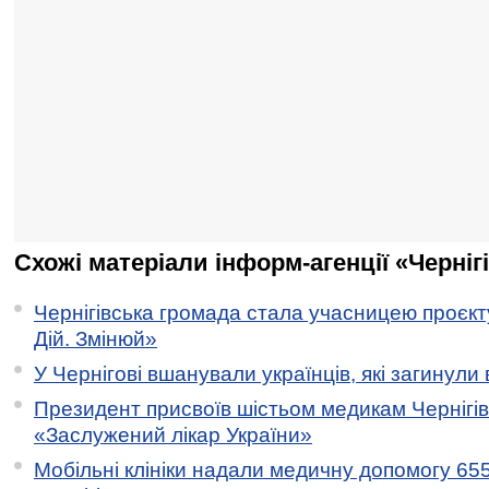
Схожі матеріали інформ-агенції «Черніг
Чернігівська громада стала учасницею проєкту 
Дій. Змінюй»
У Чернігові вшанували українців, які загинули 
Президент присвоїв шістьом медикам Чернігі
«Заслужений лікар України»
Мобільні клініки надали медичну допомогу 65