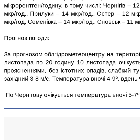
мікрорентген/годину, в тому числі: Чернігів – 12
мкр/год., Прилуки – 14 мкр/год., Остер – 12 мк
мкр/год, Семенівка – 14 мкр/год., Сновськ – 11 м
Прогноз погоди:
За прогнозом облгідрометеоцентру на території
листопада по 20 годину 10 листопада очікуєт
проясненнями, без істотних опадів, слабкий ту
західний 3-8 м/с. Температура вночі 4-9º, вдень 
По Чернігову очікується температура вночі 5-7º,