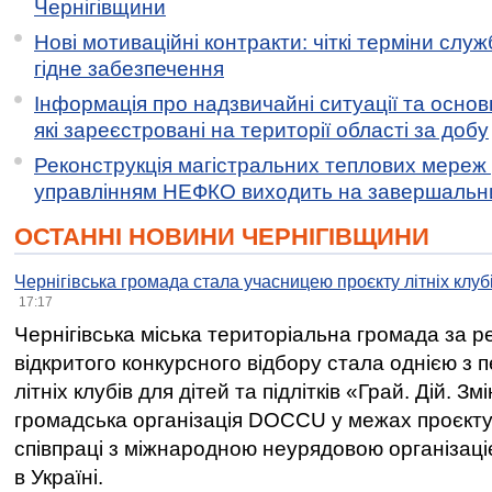
Чернігівщини
Нові мотиваційні контракти: чіткі терміни служ
гідне забезпечення
Інформація про надзвичайні ситуації та основн
які зареєстровані на території області за добу
Реконструкція магістральних теплових мереж у
управлінням НЕФКО виходить на завершальн
ОСТАННІ НОВИНИ ЧЕРНІГІВЩИНИ
Чернігівська громада стала учасницею проєкту літніх клуб
17:17
Чернігівська міська територіальна громада за 
відкритого конкурсного відбору стала однією з
літніх клубів для дітей та підлітків «Грай. Дій. З
громадська організація DOCCU у межах проєкту 
співпраці з міжнародною неурядовою організаціє
в Україні.