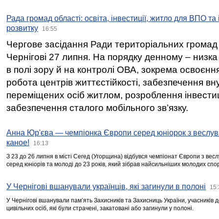
Рада громад області: освіта, інвестиції, житло для ВПО та
розвитку
16:55
Чергове засідання Ради територіальних громад 
Чернігові 27 липня. На порядку денному – низка
в полі зору й на контролі ОВА, зокрема освоєння
робота центрів життєстійкості, забезпечення вн
переміщених осіб житлом, розроблення інвестиц
забезпечення сталого мобільного зв’язку.
Анна Юр'єва — чемпіонка Європи серед юніорок з веслув
каное!
16:13
З 23 до 26 липня в місті Сегед (Угорщина) відбувся чемпіонат Європи з вес
серед юніорів та молоді до 23 років, який зібрав найсильніших молодих спо
У Чернігові вшанували українців, які загинули в полоні
15:
У Чернігові вшанували пам’ять Захисників та Захисниць України, учасників
цивільних осіб, які були страчені, закатовані або загинули у полоні.