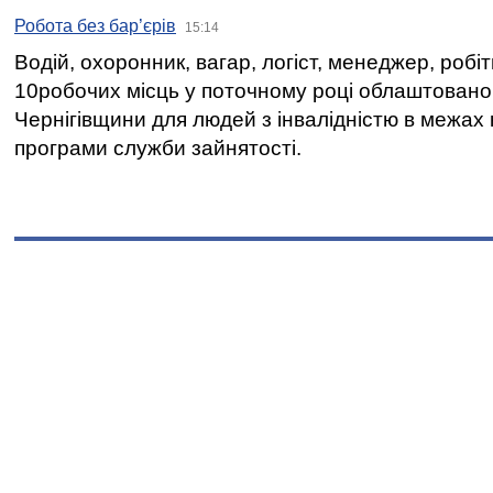
Робота без бар’єрів
15:14
Водій, охоронник, вагар, логіст, менеджер, робі
10робочих місць у поточному році облаштован
Чернігівщини для людей з інвалідністю в межах
програми служби зайнятості.