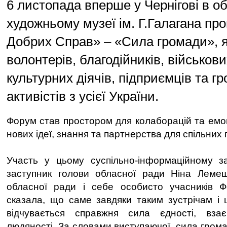
6 листопада вперше у Чернігові в о
художньому музеї ім. Г.Галагана п
Добрих Справ» – «Сила громади», я
волонтерів, благодійників, військови
культурних діячів, підприємців та г
активістів з усієї України.
Форум став простором для колаборацій та емоц
нових ідеї, знання та партнерства для спільних 
Участь у цьому суспільно-інформаційному з
заступник голови обласної ради Ніна Лемеш.
обласної ради і себе особисто учасників 
сказала, що саме завдяки таким зустрічам і
відчувається справжня сила єдності, вза
людяності. За словами виступаючої, сила грома