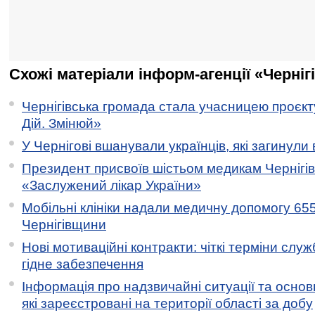
Схожі матеріали інформ-агенції «Черніг
Чернігівська громада стала учасницею проєкту 
Дій. Змінюй»
У Чернігові вшанували українців, які загинули 
Президент присвоїв шістьом медикам Чернігі
«Заслужений лікар України»
Мобільні клініки надали медичну допомогу 65
Чернігівщини
Нові мотиваційні контракти: чіткі терміни служ
гідне забезпечення
Інформація про надзвичайні ситуації та основн
які зареєстровані на території області за добу