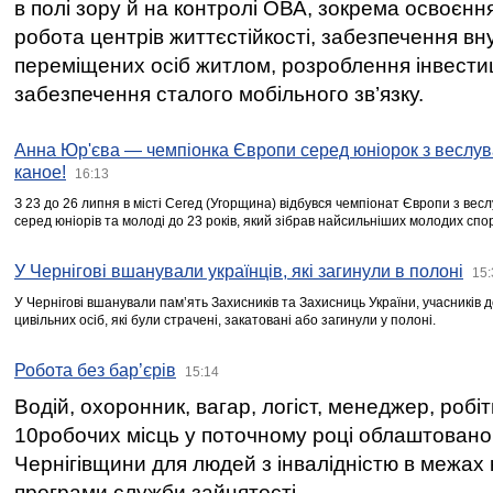
в полі зору й на контролі ОВА, зокрема освоєння
робота центрів життєстійкості, забезпечення вн
переміщених осіб житлом, розроблення інвестиц
забезпечення сталого мобільного зв’язку.
Анна Юр'єва — чемпіонка Європи серед юніорок з веслув
каное!
16:13
З 23 до 26 липня в місті Сегед (Угорщина) відбувся чемпіонат Європи з вес
серед юніорів та молоді до 23 років, який зібрав найсильніших молодих спо
У Чернігові вшанували українців, які загинули в полоні
15:
У Чернігові вшанували пам’ять Захисників та Захисниць України, учасників
цивільних осіб, які були страчені, закатовані або загинули у полоні.
Робота без бар’єрів
15:14
Водій, охоронник, вагар, логіст, менеджер, робі
10робочих місць у поточному році облаштован
Чернігівщини для людей з інвалідністю в межах
програми служби зайнятості.