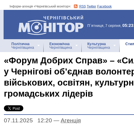
Інформ-агенція «Чернігівський монітор»:
RSS
Twitter
Facebook
Інформ-агенція
«Чернігівський монітор»
05:23
П`ятниця, 7 серпня,
Політична
Економічна
Культурна
Стил
Чернігівщина
Чернігівщина
Чернігівщина
«Форум Добрих Справ» – «Си
у Чернігові об’єднав волонтер
військових, освітян, культурн
громадських лідерів
07.11.2025 12:20
—
Агенцiя