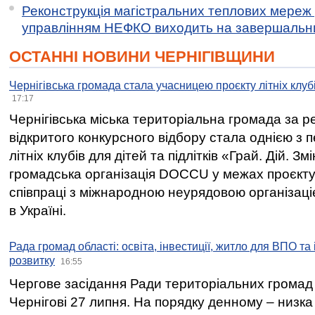
Реконструкція магістральних теплових мереж у
управлінням НЕФКО виходить на завершальн
ОСТАННІ НОВИНИ ЧЕРНІГІВЩИНИ
Чернігівська громада стала учасницею проєкту літніх клуб
17:17
Чернігівська міська територіальна громада за 
відкритого конкурсного відбору стала однією з
літніх клубів для дітей та підлітків «Грай. Дій. З
громадська організація DOCCU у межах проєкту 
співпраці з міжнародною неурядовою організаціє
в Україні.
Рада громад області: освіта, інвестиції, житло для ВПО та
розвитку
16:55
Чергове засідання Ради територіальних громад 
Чернігові 27 липня. На порядку денному – низка