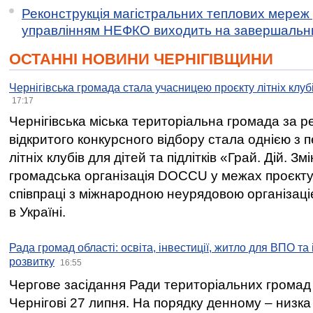
Реконструкція магістральних теплових мереж у
управлінням НЕФКО виходить на завершальн
ОСТАННІ НОВИНИ ЧЕРНІГІВЩИНИ
Чернігівська громада стала учасницею проєкту літніх клуб
17:17
Чернігівська міська територіальна громада за 
відкритого конкурсного відбору стала однією з
літніх клубів для дітей та підлітків «Грай. Дій. З
громадська організація DOCCU у межах проєкту 
співпраці з міжнародною неурядовою організаціє
в Україні.
Рада громад області: освіта, інвестиції, житло для ВПО та
розвитку
16:55
Чергове засідання Ради територіальних громад 
Чернігові 27 липня. На порядку денному – низка