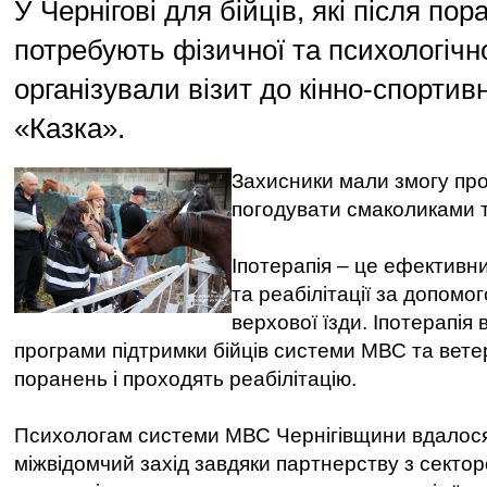
У Чернігові для бійців, які після по
потребують фізичної та психологічної
організували візит до кінно-спортив
«Казка».
Захисники мали змогу про
погодувати смаколиками т
Іпотерапія – це ефективн
та реабілітації за допомо
верхової їзди. Іпотерапія
програми підтримки бійців системи МВС та ветер
поранень і проходять реабілітацію.
Психологам системи МВС Чернігівщини вдалося 
міжвідомчий захід завдяки партнерству з секто