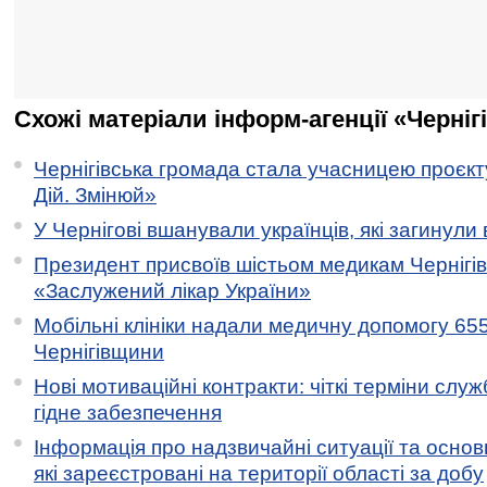
Схожі матеріали інформ-агенції «Черніг
Чернігівська громада стала учасницею проєкту 
Дій. Змінюй»
У Чернігові вшанували українців, які загинули 
Президент присвоїв шістьом медикам Чернігі
«Заслужений лікар України»
Мобільні клініки надали медичну допомогу 65
Чернігівщини
Нові мотиваційні контракти: чіткі терміни служ
гідне забезпечення
Інформація про надзвичайні ситуації та основн
які зареєстровані на території області за добу