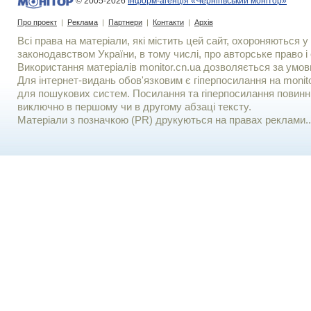
© 2005-2026
Інформ-агенція «Чернігівський монітор»
Про проект
|
Реклама
|
Партнери
|
Контакти
|
Архів
Всі права на матеріали, які містить цей сайт, охороняються у 
законодавством України, в тому числі, про авторське право і 
Використання матерiалiв monitor.cn.ua дозволяється за умов
Для iнтернет-видань обов'язковим є гiперпосилання на monito
для пошукових систем. Посилання та гіперпосилання повинні
виключно в першому чи в другому абзаці тексту.
Матеріали з позначкою (PR) друкуються на правах реклами..