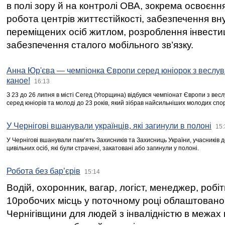
в полі зору й на контролі ОВА, зокрема освоєння
робота центрів життєстійкості, забезпечення вн
переміщених осіб житлом, розроблення інвестиц
забезпечення сталого мобільного зв’язку.
Анна Юр'єва — чемпіонка Європи серед юніорок з веслув
каное!
16:13
З 23 до 26 липня в місті Сегед (Угорщина) відбувся чемпіонат Європи з вес
серед юніорів та молоді до 23 років, який зібрав найсильніших молодих спо
У Чернігові вшанували українців, які загинули в полоні
15:
У Чернігові вшанували пам’ять Захисників та Захисниць України, учасників
цивільних осіб, які були страчені, закатовані або загинули у полоні.
Робота без бар’єрів
15:14
Водій, охоронник, вагар, логіст, менеджер, робі
10робочих місць у поточному році облаштован
Чернігівщини для людей з інвалідністю в межах