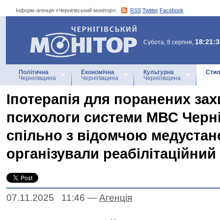
Інформ-агенція «Чернігівський монітор»:
RSS
Twitter
Facebook
Інформ-агенція
«Чернігівський монітор»
18:21:3
Субота, 8 серпня,
Політична
Економічна
Культурна
Стил
Чернігівщина
Чернігівщина
Чернігівщина
Іпотерапія для поранених зах
психологи системи МВС Черн
спільно з відомчою медуста
організували реабілітаційний 
07.11.2025 11:46
—
Агенцiя