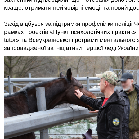
краще, отримати неймовірні емоції та новий дос
Захід відбувся за підтримки профспілки поліції 
рамках проєктів «Пункт психологічних практик», 
tutor» та Всеукраїнської програми ментального 
запровадженої за ініціативи першої леді Україн