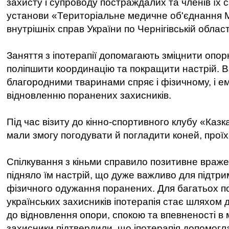
захисту і супроводу постраждалих та членів їх 
установи «Територіальне медичне об'єднання М
внутрішніх справ України по Чернігівській област
Заняття з іпотерапії допомагають зміцнити опор
поліпшити координацію та покращити настрій. В
благородними тваринами спряє і фізичному, і е
відновленню поранених захисників.
Під час візиту до кінно-спортивного клубу «Каз
мали змогу погодувати й погладити коней, проїх
Спілкування з кіньми справило позитивне вражен
підняло їм настрій, що дуже важливо для підтр
фізичного одужання поранених. Для багатьох 
українських захисників іпотерапія стає шляхом 
до відновлення опори, спокою та впевненості в
захисники підтвердили, що іпотерапія допомогл