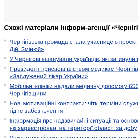
Схожі матеріали інформ-агенції «Черніг
Чернігівська громада стала учасницею проєкту 
Дій. Змінюй»
У Чернігові вшанували українців, які загинули 
Президент присвоїв шістьом медикам Чернігі
«Заслужений лікар України»
Мобільні клініки надали медичну допомогу 65
Чернігівщини
Нові мотиваційні контракти: чіткі терміни служ
гідне забезпечення
Інформація про надзвичайні ситуації та основн
які зареєстровані на території області за добу
Реконструкція магістральних теплових мереж у