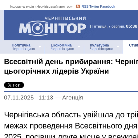
Інформ-агенція «Чернігівський монітор»:
RSS
Twitter
Facebook
Інформ-агенція
«Чернігівський монітор»
05:38
П`ятниця, 7 серпня,
Політична
Економічна
Культурна
Стил
Чернігівщина
Чернігівщина
Чернігівщина
Всесвітній день прибирання: Черні
цьогорічних лідерів України
07.11.2025 11:13
—
Агенцiя
Чернігівська область увійшла до трі
межах проведення Всесвітнього дня
2025, посівши друге місце у всеукр