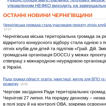
управлінням НЕФКО виходить на завершальн
ОСТАННІ НОВИНИ ЧЕРНІГІВЩИНИ
Чернігівська громада стала учасницею проєкту літніх клуб
17:17
Чернігівська міська територіальна громада за 
відкритого конкурсного відбору стала однією з
літніх клубів для дітей та підлітків «Грай. Дій. З
громадська організація DOCCU у межах проєкту 
співпраці з міжнародною неурядовою організаціє
в Україні.
Рада громад області: освіта, інвестиції, житло для ВПО та
розвитку
16:55
Чергове засідання Ради територіальних громад 
Чернігові 27 липня. На порядку денному – низка
в полі зору й на контролі ОВА, зокрема освоєння