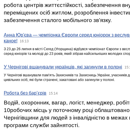
робота центрів життєстійкості, забезпечення вн
переміщених осіб житлом, розроблення інвестиц
забезпечення сталого мобільного зв’язку.
Анна Юр'єва — чемпіонка Європи серед юніорок з веслув
каное!
16:13
З 23 до 26 липня в місті Сегед (Угорщина) відбувся чемпіонат Європи з вес
серед юніорів та молоді до 23 років, який зібрав найсильніших молодих спо
У Чернігові вшанували українців, які загинули в полоні
15:
У Чернігові вшанували пам’ять Захисників та Захисниць України, учасників
цивільних осіб, які були страчені, закатовані або загинули у полоні.
Робота без бар’єрів
15:14
Водій, охоронник, вагар, логіст, менеджер, робі
10робочих місць у поточному році облаштован
Чернігівщини для людей з інвалідністю в межах
програми служби зайнятості.