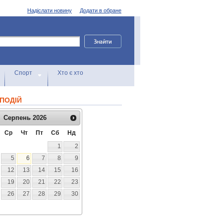
Надіслати новину
Додати в обране
Спорт
Хто є хто
ПОДІЙ
Серпень
2026
Ср
Чт
Пт
Сб
Нд
1
2
5
6
7
8
9
12
13
14
15
16
19
20
21
22
23
26
27
28
29
30