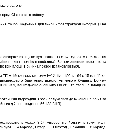
ського району.
вгород-Сіверського району.
ння та пошкодження цивільної інфраструктури інформації не
(Гончарівська ТГ) по вул. Танкистів о 14 год. 37 хв. 06 жовтня
 стіни цегляні, покрівля шиферна). Вогнем знищено покрівлю та
 по всій площі. Причина пожежі встановлюється.
ТГ) у військовому містечку №12, буд. 150, кв. 66 о 15 год. 11 хв.
поверхового багатоквартирного житлового будинку. Вогнем
і 30 кв.м, пошкоджено облицювання стін та стелі на площі 20
отехнічні підрозділи 3 рази залучалися до виконання робіт за
ойових дій знешкоджено 56 138 ВНП).
еєстровано в межах 8-14 мікрорентген/годину, в тому числі:
Прилуки – 14 мкр/год., Остер – 10 мкр/год., Покошичі – 8 мкр/год,