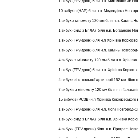
1 вибух (FPV-дрон) біля н.п. Миколаївське Но
10 вибухів (НАР) біля н.п. Медведівка Новгор
1 вибух з міномету 120 мм біля н.п. Камінь Н
1 вибух (скид з БпЛА) біля н.п. Богданове Но
1 вибух (FPV-дрон) біля н.п Хрінівка Корюківс
1 вибух (FPV-дрон) біля н.п. Камінь Новгород
4 вибухи з міномету 120 мм біля н.п. Хрінівка
1 вибух (FPV-дрон) біля н.п. Хрінівка Корюків
4 вибухи зі ствольної артилерії 152 мм біля 
7 вибухів з міномету 120 мм біля н.п Галаган
15 вибухів (РСЗВ) н.п Хрінівка Корюківського 
1 вибух (FPV-дрон) біля н.п. Логи Новгород-С
1 вибух (скид з БпЛА) біля н.п. Хрінівка Корю
4 вибухи (FPV-дрони) біля н.п. Прогрес Новг