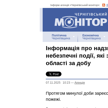
Інформ-агенція «Чернігівський монітор»:
Інформ-агенція
«Чернігівський монітор»
Політична
Економічна
Чернігівщина
Чернігівщина
Інформація про надзв
небезпечні події, які
області за добу
07.11.2025 10:23
—
Агенцiя
Протягом минулої доби зареєст
пожежі.