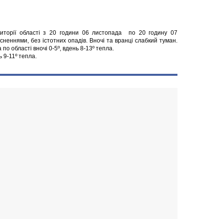
иторії області з 20 години 06 листопада по 20 годину 07
неннями, без істотних опадів. Вночі та вранці слабкий туман.
по області вночі 0-5º, вдень 8-13º тепла.
ь 9-11º тепла.