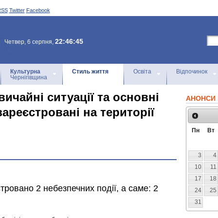
RSS
Twitter
Facebook
22:46:45
Четвер, 6 серпня,
Культурна
Стиль життя
Освіта
Відпочинок
Чернігівщина
ичайні ситуації та основні
АНОНСИ 
 зареєстровані на території
Пн
Вт
3
4
10
11
17
18
ровано 2 небезпечних події, а саме: 2
24
25
31