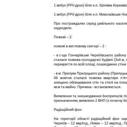
1 вибух (FPV-дрон) біля н.п. Хрінівка Корюків
1 вибух (FPV-дрон) біля н.п. Миколаївське Но
Про постраждалих серед цивільного населе
надходило.
Пожежі – 2:
пожежі в житловому секторі – 2 :
- в с-ще Гончарівське Чернігівського району 
сталася пожежа господарчої будівлі (3х4 м,
перекриття по всій площі, пошкоджено стіни
- в м. Прилуки Прилуцького району (Прилуцька 
06 жовтня сталася пожежа квартири п’яти
знищено облицювання стін та стелі на площ
кв.м та майно. Причина - встановлюється.
Виявлення та знешкодження боєприпасів: пір
призначенням, виявлено 2 ВНП (з початку б
Радіаційний фон:
На території області радіаційний фон зар
Чернігів – 12 мкр/год., Ніжин – 12 мкр/год., 