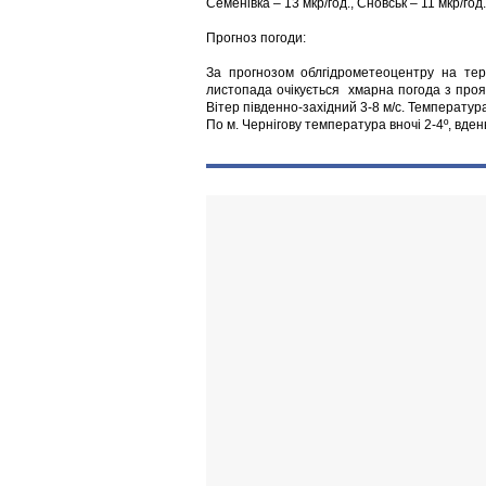
Семенівка – 13 мкр/год., Сновськ – 11 мкр/год.
Прогноз погоди:
За прогнозом облгідрометеоцентру на тер
листопада очікується хмарна погода з прояс
Вітер південно-західний 3-8 м/с. Температура 
По м. Чернігову температура вночі 2-4º, вден