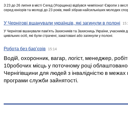
З 23 до 26 липня в місті Сегед (Угорщина) відбувся чемпіонат Європи з вес
серед юніорів та молоді до 23 років, який зібрав найсильніших молодих спо
У Чернігові вшанували українців, які загинули в полоні
15:
У Чернігові вшанували пам’ять Захисників та Захисниць України, учасників
цивільних осіб, які були страчені, закатовані або загинули у полоні.
Робота без бар’єрів
15:14
Водій, охоронник, вагар, логіст, менеджер, робі
10робочих місць у поточному році облаштован
Чернігівщини для людей з інвалідністю в межах
програми служби зайнятості.