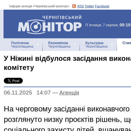
Інформ-агенція «Чернігівський монітор»:
RSS
Twitter
Facebook
Інформ-агенція
«Чернігівський монітор»
00:10
П`ятниця, 7 серпня,
Політична
Економічна
Культурна
Стил
Чернігівщина
Чернігівщина
Чернігівщина
У Ніжині відбулося засідання вико
комітету
06.11.2025 14:07
—
Агенцiя
На черговому засіданні виконавчого
розглянуто низку проєктів рішень, 
соціального захисту дітей, вшануван