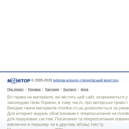
© 2005-2026
Інформ-агенція «Чернігівський монітор»
Про проект
|
Реклама
|
Партнери
|
Контакти
|
Архів
Всі права на матеріали, які містить цей сайт, охороняються у 
законодавством України, в тому числі, про авторське право і 
Використання матерiалiв monitor.cn.ua дозволяється за умов
Для iнтернет-видань обов'язковим є гiперпосилання на monito
для пошукових систем. Посилання та гіперпосилання повинні
виключно в першому чи в другому абзаці тексту.