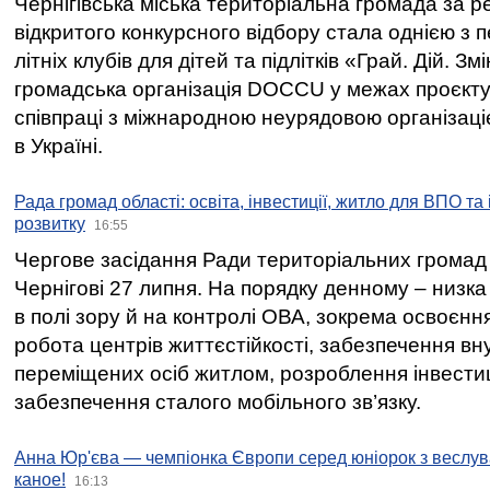
Чернігівська міська територіальна громада за 
відкритого конкурсного відбору стала однією з
літніх клубів для дітей та підлітків «Грай. Дій. З
громадська організація DOCCU у межах проєкту 
співпраці з міжнародною неурядовою організаціє
в Україні.
Рада громад області: освіта, інвестиції, житло для ВПО та
розвитку
16:55
Чергове засідання Ради територіальних громад 
Чернігові 27 липня. На порядку денному – низка
в полі зору й на контролі ОВА, зокрема освоєння
робота центрів життєстійкості, забезпечення вн
переміщених осіб житлом, розроблення інвестиц
забезпечення сталого мобільного зв’язку.
Анна Юр'єва — чемпіонка Європи серед юніорок з веслув
каное!
16:13