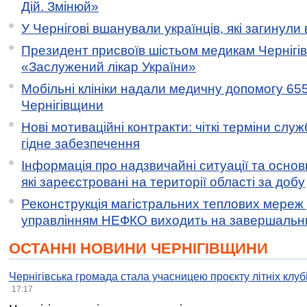
Дій. Змінюй»
У Чернігові вшанували українців, які загинули 
Президент присвоїв шістьом медикам Чернігі
«Заслужений лікар України»
Мобільні клініки надали медичну допомогу 65
Чернігівщини
Нові мотиваційні контракти: чіткі терміни служ
гідне забезпечення
Інформація про надзвичайні ситуації та основн
які зареєстровані на території області за добу
Реконструкція магістральних теплових мереж у
управлінням НЕФКО виходить на завершальн
ОСТАННІ НОВИНИ ЧЕРНІГІВЩИНИ
Чернігівська громада стала учасницею проєкту літніх клуб
17:17