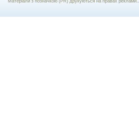
Матеріали з позначкою (PR) друкуються на правах реклами..