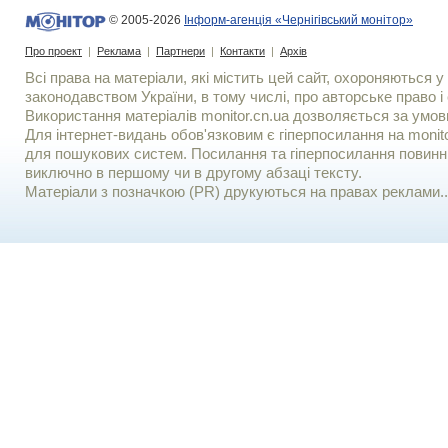
© 2005-2026
Інформ-агенція «Чернігівський монітор»
Про проект
|
Реклама
|
Партнери
|
Контакти
|
Архів
Всі права на матеріали, які містить цей сайт, охороняються у 
законодавством України, в тому числі, про авторське право і 
Використання матерiалiв monitor.cn.ua дозволяється за умов
Для iнтернет-видань обов'язковим є гiперпосилання на monito
для пошукових систем. Посилання та гіперпосилання повинні
виключно в першому чи в другому абзаці тексту.
Матеріали з позначкою (PR) друкуються на правах реклами..