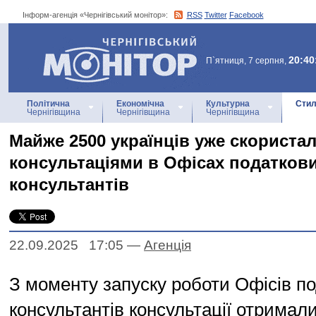
Інформ-агенція «Чернігівський монітор»:
RSS
Twitter
Facebook
Інформ-агенція
«Чернігівський монітор»
20:40
П`ятниця, 7 серпня,
Політична
Економічна
Культурна
Стил
Чернігівщина
Чернігівщина
Чернігівщина
Майже 2500 українців уже скориста
консультаціями в Офісах податков
консультантів
22.09.2025 17:05
—
Агенцiя
З моменту запуску роботи Офісів п
консультантів консультації отримал