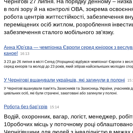
Чернігові 27 липня. На порядку денному – низка
в полі зору й на контролі ОВА, зокрема освоєння
робота центрів життєстійкості, забезпечення вн
переміщених осіб житлом, розроблення інвестиц
забезпечення сталого мобільного зв’язку.
Анна Юр'єва — чемпіонка Європи серед юніорок з веслув
каное!
16:13
З 23 до 26 липня в місті Сегед (Угорщина) відбувся чемпіонат Європи з вес
серед юніорів та молоді до 23 років, який зібрав найсильніших молодих спо
У Чернігові вшанували українців, які загинули в полоні
15:
У Чернігові вшанували пам’ять Захисників та Захисниць України, учасників
цивільних осіб, які були страчені, закатовані або загинули у полоні.
Робота без бар’єрів
15:14
Водій, охоронник, вагар, логіст, менеджер, робі
10робочих місць у поточному році облаштован
Чернігівщини для людей з інвалідністю в межах