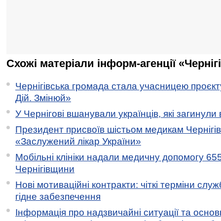
Схожі матеріали інформ-агенції «Черніг
Чернігівська громада стала учасницею проєкту 
Дій. Змінюй»
У Чернігові вшанували українців, які загинули 
Президент присвоїв шістьом медикам Чернігі
«Заслужений лікар України»
Мобільні клініки надали медичну допомогу 65
Чернігівщини
Нові мотиваційні контракти: чіткі терміни служ
гідне забезпечення
Інформація про надзвичайні ситуації та основн