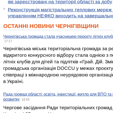
які зареєстровані на території області за добу
Реконструкція магістральних теплових мереж у
управлінням НЕФКО виходить на завершальн
ОСТАННІ НОВИНИ ЧЕРНІГІВЩИНИ
Чернігівська громада стала учасницею проєкту літніх клуб
17:17
Чернігівська міська територіальна громада за 
відкритого конкурсного відбору стала однією з
літніх клубів для дітей та підлітків «Грай. Дій. З
громадська організація DOCCU у межах проєкту 
співпраці з міжнародною неурядовою організаціє
в Україні.
Рада громад області: освіта, інвестиції, житло для ВПО та
розвитку
16:55
Чергове засідання Ради територіальних громад 