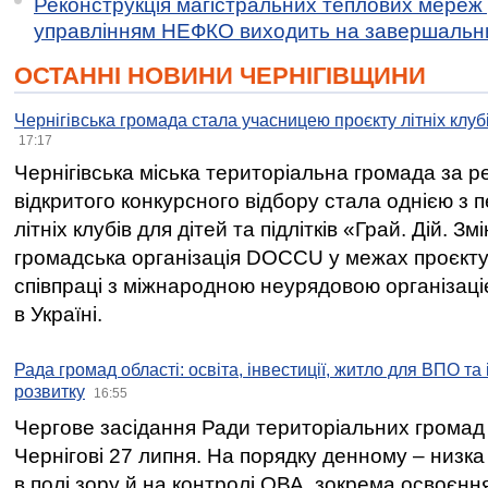
Реконструкція магістральних теплових мереж у
управлінням НЕФКО виходить на завершальн
ОСТАННІ НОВИНИ ЧЕРНІГІВЩИНИ
Чернігівська громада стала учасницею проєкту літніх клуб
17:17
Чернігівська міська територіальна громада за 
відкритого конкурсного відбору стала однією з
літніх клубів для дітей та підлітків «Грай. Дій. З
громадська організація DOCCU у межах проєкту 
співпраці з міжнародною неурядовою організаціє
в Україні.
Рада громад області: освіта, інвестиції, житло для ВПО та
розвитку
16:55
Чергове засідання Ради територіальних громад 
Чернігові 27 липня. На порядку денному – низка
в полі зору й на контролі ОВА, зокрема освоєння