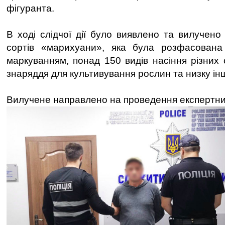
фігуранта.
В ході слідчої дії було виявлено та вилучено 
сортів «марихуани», яка була розфасована
маркуванням, понад 150 видів насіння різних 
знаряддя для культивування рослин та низку інш
Вилучене направлено на проведення експертни