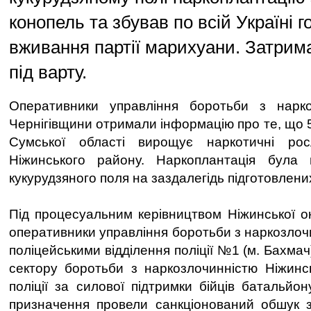
конопель та збував по всій Україні г
вживання партії марихуани. Затрим
під варту.
Оперативники управління боротьби з наркоз
Чернігівщини отримали інформацію про те, що 
Сумської області вирощує наркотичні рос
Ніжинського району. Наркоплантація була
кукурудзяного поля на заздалегідь підготовлени
Під процесуальним керівництвом Ніжинської о
оперативники управління боротьби з наркозлочи
поліцейськими відділення поліції №1 (м. Бахма
сектору боротьби з наркозлочинністю Ніжинс
поліції за силової підтримки бійців батальйон
призначення провели санкціонований обшук 