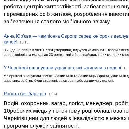
робота центрів життєстійкості, забезпечення вн
переміщених осіб житлом, розроблення інвестиц
забезпечення сталого мобільного зв’язку.
Анна Юр'єва — чемпіонка Європи серед юніорок з веслув
каное!
16:13
З 23 до 26 липня в місті Сегед (Угорщина) відбувся чемпіонат Європи з вес
серед юніорів та молоді до 23 років, який зібрав найсильніших молодих спо
У Чернігові вшанували українців, які загинули в полоні
15:
У Чернігові вшанували пам’ять Захисників та Захисниць України, учасників
цивільних осіб, які були страчені, закатовані або загинули у полоні.
Робота без бар’єрів
15:14
Водій, охоронник, вагар, логіст, менеджер, робі
10робочих місць у поточному році облаштован
Чернігівщини для людей з інвалідністю в межах
програми служби зайнятості.