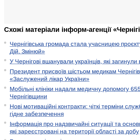
Схожі матеріали інформ-агенції «Черніг
Чернігівська громада стала учасницею проєкту 
Дій. Змінюй»
У Чернігові вшанували українців, які загинули 
Президент присвоїв шістьом медикам Чернігі
«Заслужений лікар України»
Мобільні клініки надали медичну допомогу 65
Чернігівщини
Нові мотиваційні контракти: чіткі терміни служ
гідне забезпечення
Інформація про надзвичайні ситуації та основн
які зареєстровані на території області за добу