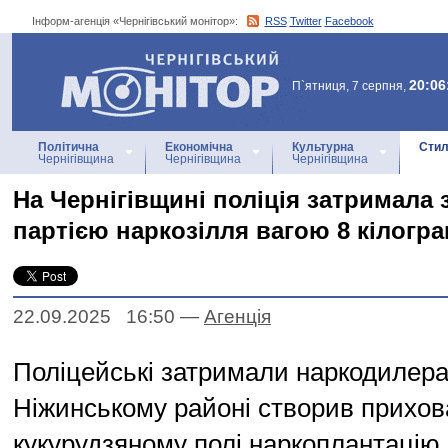
Інформ-агенція «Чернігівський монітор»:
RSS
Twitter
Facebook
Інформ-агенція
«Чернігівський монітор»
20:06
П`ятниця, 7 серпня,
Політична
Економічна
Культурна
Стил
Чернігівщина
Чернігівщина
Чернігівщина
На Чернігівщині поліція затримала
партією наркозілля вагою 8 кілогра
22.09.2025 16:50
—
Агенцiя
Поліцейські затримали наркодилера
Ніжинському районі створив прихов
кукурудзяному полі наркоплантацію