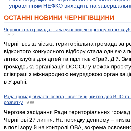
управлінням НЕФКО виходить на завершальн
ОСТАННІ НОВИНИ ЧЕРНІГІВЩИНИ
Чернігівська громада стала учасницею проєкту літніх клуб
17:17
Чернігівська міська територіальна громада за 
відкритого конкурсного відбору стала однією з
літніх клубів для дітей та підлітків «Грай. Дій. З
громадська організація DOCCU у межах проєкту 
співпраці з міжнародною неурядовою організаціє
в Україні.
Рада громад області: освіта, інвестиції, житло для ВПО та
розвитку
16:55
Чергове засідання Ради територіальних громад 
Чернігові 27 липня. На порядку денному – низка
в полі зору й на контролі ОВА, зокрема освоєння