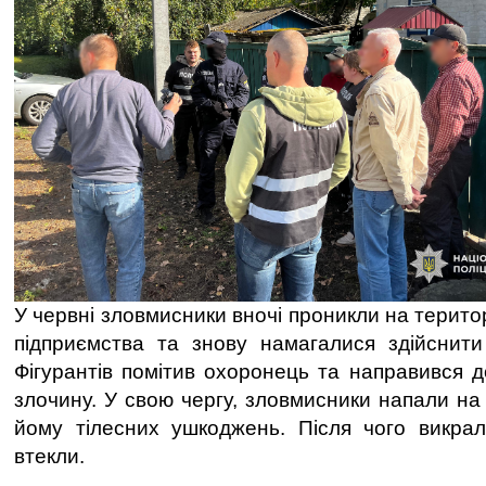
У червні зловмисники вночі проникли на терито
підприємства та знову намагалися здійснити 
Фігурантів помітив охоронець та направився д
злочину. У свою чергу, зловмисники напали на
йому тілесних ушкоджень. Після чого викрал
втекли.