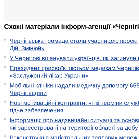
Схожі матеріали інформ-агенції «Черніг
Чернігівська громада стала учасницею проєкту 
Дій. Змінюй»
У Чернігові вшанували українців, які загинули 
Президент присвоїв шістьом медикам Чернігі
«Заслужений лікар України»
Мобільні клініки надали медичну допомогу 65
Чернігівщини
Нові мотиваційні контракти: чіткі терміни служ
гідне забезпечення
Інформація про надзвичайні ситуації та основн
які зареєстровані на території області за добу
Реконструкція магістральних теплових мереж у