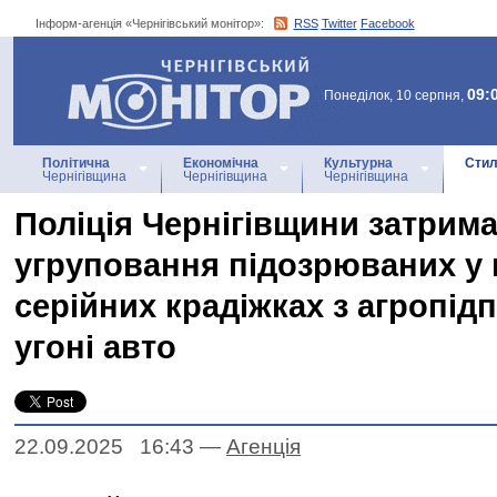
Інформ-агенція «Чернігівський монітор»:
RSS
Twitter
Facebook
Інформ-агенція
«Чернігівський монітор»
09:
Понеділок, 10 серпня,
Політична
Економічна
Культурна
Стил
Чернігівщина
Чернігівщина
Чернігівщина
Поліція Чернігівщини затрим
угруповання підозрюваних у 
серійних крадіжках з агропід
угоні авто
22.09.2025 16:43
—
Агенцiя