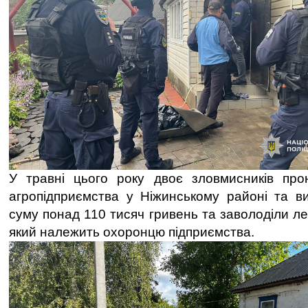
У травні цього року двоє зловмисників про
агропідприємства у Ніжинському районі та в
суму понад 110 тисяч гривень та заволоділи л
який належить охоронцю підприємства.