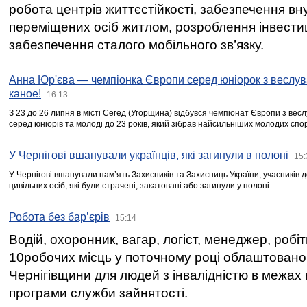
робота центрів життєстійкості, забезпечення вн
переміщених осіб житлом, розроблення інвестиц
забезпечення сталого мобільного зв’язку.
Анна Юр'єва — чемпіонка Європи серед юніорок з веслув
каное!
16:13
З 23 до 26 липня в місті Сегед (Угорщина) відбувся чемпіонат Європи з вес
серед юніорів та молоді до 23 років, який зібрав найсильніших молодих спо
У Чернігові вшанували українців, які загинули в полоні
15:
У Чернігові вшанували пам’ять Захисників та Захисниць України, учасників
цивільних осіб, які були страчені, закатовані або загинули у полоні.
Робота без бар’єрів
15:14
Водій, охоронник, вагар, логіст, менеджер, робі
10робочих місць у поточному році облаштован
Чернігівщини для людей з інвалідністю в межах
програми служби зайнятості.