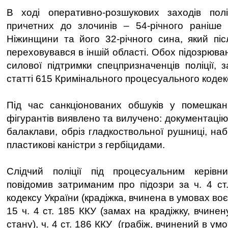
В ході оперативно-розшукових заходів полі
причетних до злочинів – 54-річного раніше
Ніжинщини та його 32-річного сина, який піс
переховувався в іншій області. Обох підозрюва
силової підтримки спецпризначенців поліції, 
статті 615 Кримінального процесуального кодек
Під час санкціонованих обшуків у помешкан
фігурантів виявлено та вилучено: документацію
балаклави, обріз гладкоствольної рушниці, набо
пластикові каністри з гербіцидами.
Слідчий поліції під процесуальним керівн
повідомив затриманим про підозри за ч. 4 ст
кодексу України (крадіжка, вчинена в умовах воєн
15 ч. 4 ст. 185 ККУ (замах на крадіжку, вчине
стану), ч. 4 ст. 186 ККУ (грабіж, вчинений в ум