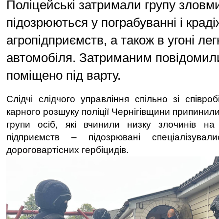
Поліцейські затримали групу зловмис
підозрюються у пограбуванні і краді
агропідприємств, а також в угоні лег
автомобіля. Затриманим повідомили 
поміщено під варту.
Слідчі слідчого управління спільно зі співро
карного розшуку поліції Чернігівщини припинили
групи осіб, які вчинили низку злочинів на 
підприємств – підозрювані спеціалізувал
дороговартісних гербіцидів.