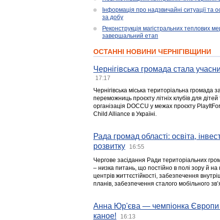
Інформація про надзвичайні ситуації та ос
за добу
Реконструкція магістральних теплових ме
завершальний етап
ОСТАННІ НОВИНИ ЧЕРНІГІВЩИНИ
Чернігівська громада стала учасни
17:17
Чернігівська міська територіальна громада з
переможниць проєкту літніх клубів для дітей 
організація DOCCU у межах проєкту PlayItFo
Child Alliance в Україні.
Рада громад області: освіта, інве
розвитку
16:55
Чергове засідання Ради територіальних гром
– низка питань, що постійно в полі зору й на
центрів життєстійкості, забезпечення внутр
планів, забезпечення сталого мобільного зв’я
Анна Юр'єва — чемпіонка Європи 
каное!
16:13