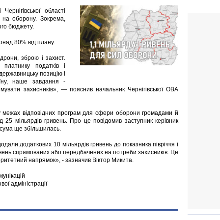
Чернігівської області
 на оборону. Зокрема,
ого бюджету.
понад 80% від плану.
рони, зброю і захист.
платнику податків і
 державницьку позицію і
аїну, наше завдання -
мувати захисників», — пояснив начальник Чернігівської ОВА
 у межах відповідних програм для сфери оборони громадами й
 25 мільярдів гривень. Про це повідомив заступник керівник
 сума ще збільшилась.
али додаткових 10 мільярдів гривень до показника півріччя і
ивень спрямованих або передбачених на потреби захисників. Це
іоритетний напрямок», - зазначив Віктор Микита.
мунікацій
ової адміністрації