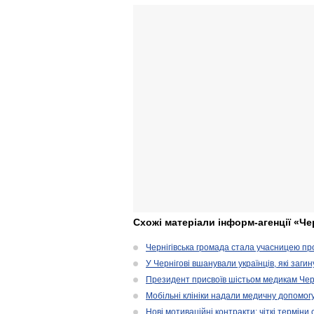
Схожі матеріали інформ-агенції «Че
Чернігівська громада стала учасницею проє
У Чернігові вшанували українців, які загин
Президент присвоїв шістьом медикам Чер
Мобільні клініки надали медичну допомог
Нові мотиваційні контракти: чіткі терміни