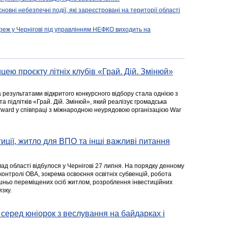
новні небезпечні події, які зареєстровані на території області
реж у Чернігові під управлінням НЕФКО виходить на
цею проєкту літніх клубів «Грай. Дій. Змінюй»
а результатами відкритого конкурсного відбору стала однією з
та підлітків «Грай. Дій. Змінюй», який реалізує громадська
rward у співпраці з міжнародною неурядовою організацією War
стиції, житло для ВПО та інші важливі питання
ад області відбулося у Чернігові 27 липня. На порядку денному
 контролі ОВА, зокрема освоєння освітніх субвенцій, робота
ішньо переміщених осіб житлом, розроблення інвестиційних
зку.
серед юніорок з веслування на байдарках і