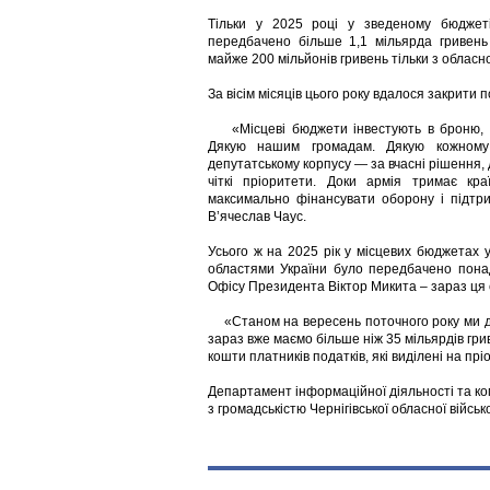
Тільки у 2025 році у зведеному бюджеті 
передбачено більше 1,1 мільярда гривень
майже 200 мільйонів гривень тільки з обласн
За вісім місяців цього року вдалося закрити 
«Місцеві бюджети інвестують в броню, д
Дякую нашим громадам. Дякую кожному 
депутатському корпусу — за вчасні рішення,
чіткі пріоритети. Доки армія тримає кр
максимально фінансувати оборону і підтри
В’ячеслав Чаус.
Усього ж на 2025 рік у місцевих бюджетах
областями України було передбачено понад
Офісу Президента Віктор Микита ­– зараз ця
«Станом на вересень поточного року ми дод
зараз вже маємо більше ніж 35 мільярдів гр
кошти платників податків, які виділені на пр
Департамент інформаційної діяльності та ко
з громадськістю Чернігівської обласної військ