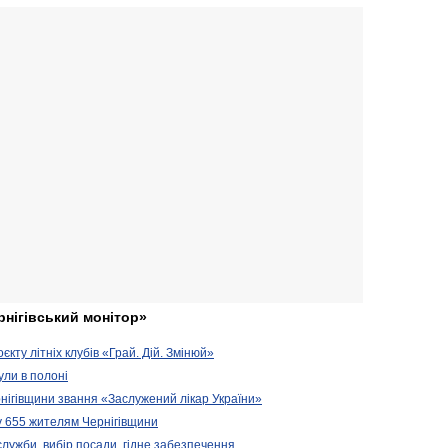
рнігівський монітор»
кту літніх клубів «Грай. Дій. Змінюй»
ули в полоні
нігівщини звання «Заслужений лікар України»
у 655 жителям Чернігівщини
 служби, вибір посади, гідне забезпечення