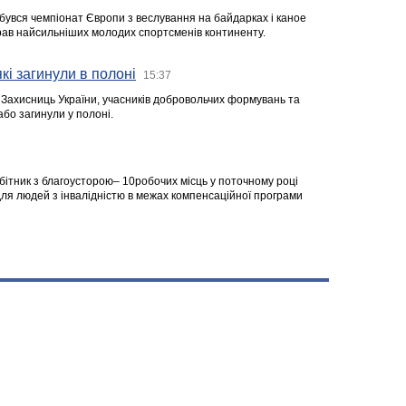
ідбувся чемпіонат Європи з веслування на байдарках і каное
ібрав найсильніших молодих спортсменів континенту.
кі загинули в полоні
15:37
а Захисниць України, учасників добровольчих формувань та
 або загинули у полоні.
робітник з благоусторою– 10робочих місць у поточному році
я людей з інвалідністю в межах компенсаційної програми