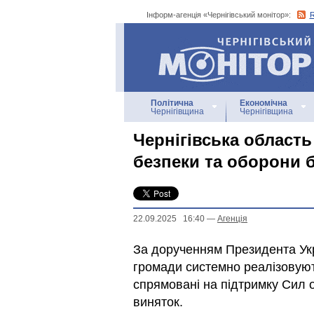
Інформ-агенція «Чернігівський монітор»:
Інформ-агенція
«Чернігівський монітор»
Політична
Економічна
Чернігівщина
Чернігівщина
Чернігівська область
безпеки та оборони 
22.09.2025 16:40
—
Агенцiя
За дорученням Президента Укр
громади системно реалізовують
спрямовані на підтримку Сил о
виняток.