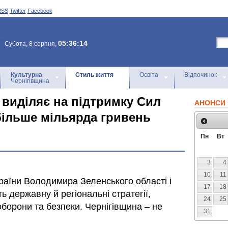
RSS
Twitter
Facebook
05:36:14
Субота, 8 серпня,
Культурна
Стиль життя
Освіта
Відпочинок
Чернігівщина
 виділяє на підтримку Сил
АНОНСИ 
більше мільярда гривень
Пн
Вт
3
4
10
11
аїни Володимира Зеленського області і
17
18
 державну й регіональні стратегії,
24
25
борони та безпеки. Чернігівщина – не
31