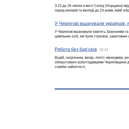
З 23 до 26 липня в місті Сегед (Угорщина) в
серед юніорів та молоді до 23 років, який з
У Чернігові вшанували українців, я
У Чернігові вшанували пам’ять Захисників т
цивільних осіб, які були страчені, закатовані
Робота без бар’єрів
15:14
Водій, охоронник, вагар, логіст, менеджер, 
облаштовано роботодавцями Чернігівщини дл
служби зайнятості.