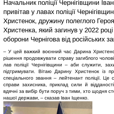
Начальник поліції Чернігівщини Іван
привітав у лавах поліції Чернігівщи
Христенок, дружину полеглого Героя
Христенка, який загинув у 2022 році
оборони Чернігова від російських за
– У цей важкий воєнний час Дарина Христено
рішення продовжувати справу загиблого чолові
лав поліції Чернігівщини – аби служити, зах
підтримувати. Вітаю Дарину Христенок із п
спеціального звання – лейтенант поліції. Це
справи захисника, приклад сили й відданост
вдячні за вибір бути поруч з тими, хто щодня ст
нашої держави, – сказав Іван Іщенко.