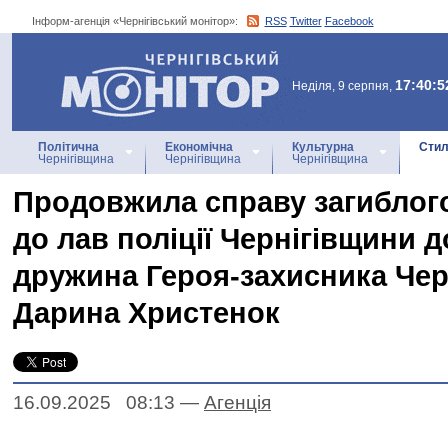
Інформ-агенція «Чернігівський монітор»:
RSS
Twitter
Facebook
Інформ-агенція
«Чернігівський монітор»
17:40:5
Неділя, 9 серпня,
Політична
Економічна
Культурна
Стил
Чернігівщина
Чернігівщина
Чернігівщина
Продовжила справу загиблого
до лав поліції Чернігівщини 
дружина Героя-захисника Чер
Дарина Христенок
16.09.2025 08:13
—
Агенцiя