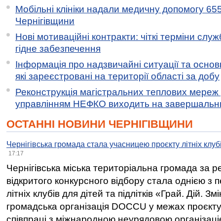
Мобільні клініки надали медичну допомогу 65
Чернігівщини
Нові мотиваційні контракти: чіткі терміни служ
гідне забезпечення
Інформація про надзвичайні ситуації та основн
які зареєстровані на території області за добу
Реконструкція магістральних теплових мереж у
управлінням НЕФКО виходить на завершальн
ОСТАННІ НОВИНИ ЧЕРНІГІВЩИНИ
Чернігівська громада стала учасницею проєкту літніх клуб
17:17
Чернігівська міська територіальна громада за 
відкритого конкурсного відбору стала однією з
літніх клубів для дітей та підлітків «Грай. Дій. З
громадська організація DOCCU у межах проєкту 
співпраці з міжнародною неурядовою організаціє