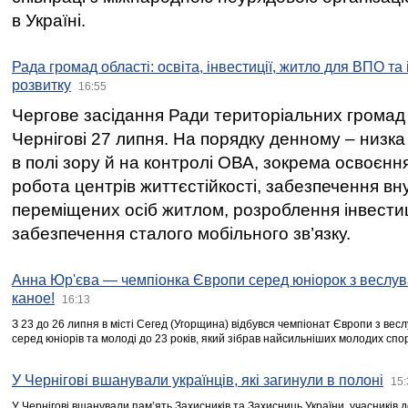
в Україні.
Рада громад області: освіта, інвестиції, житло для ВПО та
розвитку
16:55
Чергове засідання Ради територіальних громад 
Чернігові 27 липня. На порядку денному – низка
в полі зору й на контролі ОВА, зокрема освоєння
робота центрів життєстійкості, забезпечення вн
переміщених осіб житлом, розроблення інвестиц
забезпечення сталого мобільного зв’язку.
Анна Юр'єва — чемпіонка Європи серед юніорок з веслув
каное!
16:13
З 23 до 26 липня в місті Сегед (Угорщина) відбувся чемпіонат Європи з вес
серед юніорів та молоді до 23 років, який зібрав найсильніших молодих спо
У Чернігові вшанували українців, які загинули в полоні
15:
У Чернігові вшанували пам’ять Захисників та Захисниць України, учасників