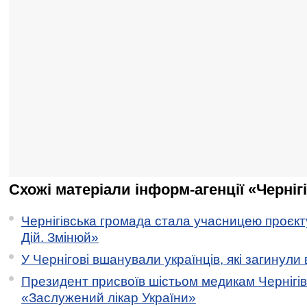
Схожі матеріали інформ-агенції «Черніг
Чернігівська громада стала учасницею проєкту 
Дій. Змінюй»
У Чернігові вшанували українців, які загинули 
Президент присвоїв шістьом медикам Чернігі
«Заслужений лікар України»