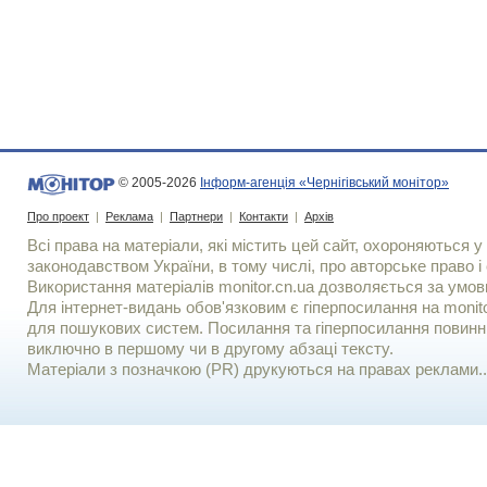
© 2005-2026
Інформ-агенція «Чернігівський монітор»
Про проект
|
Реклама
|
Партнери
|
Контакти
|
Архів
Всі права на матеріали, які містить цей сайт, охороняються у 
законодавством України, в тому числі, про авторське право і 
Використання матерiалiв monitor.cn.ua дозволяється за умов
Для iнтернет-видань обов'язковим є гiперпосилання на monito
для пошукових систем. Посилання та гіперпосилання повинні
виключно в першому чи в другому абзаці тексту.
Матеріали з позначкою (PR) друкуються на правах реклами..