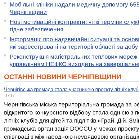
Мобільні клініки надали медичну допомогу 65
Чернігівщини
Нові мотиваційні контракти: чіткі терміни служ
гідне забезпечення
Інформація про надзвичайні ситуації та основн
які зареєстровані на території області за добу
Реконструкція магістральних теплових мереж у
управлінням НЕФКО виходить на завершальн
ОСТАННІ НОВИНИ ЧЕРНІГІВЩИНИ
Чернігівська громада стала учасницею проєкту літніх клуб
17:17
Чернігівська міська територіальна громада за 
відкритого конкурсного відбору стала однією з
літніх клубів для дітей та підлітків «Грай. Дій. З
громадська організація DOCCU у межах проєкту 
співпраці з міжнародною неурядовою організаціє