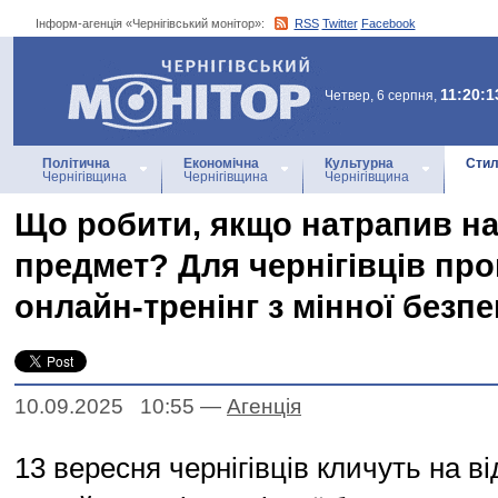
Інформ-агенція «Чернігівський монітор»:
RSS
Twitter
Facebook
Інформ-агенція
«Чернігівський монітор»
11:20:1
Четвер, 6 серпня,
Політична
Економічна
Культурна
Стил
Чернігівщина
Чернігівщина
Чернігівщина
Що робити, якщо натрапив на
предмет? Для чернігівців пр
онлайн-тренінг з мінної безпе
10.09.2025 10:55
—
Агенцiя
13 вересня чернігівців кличуть на в