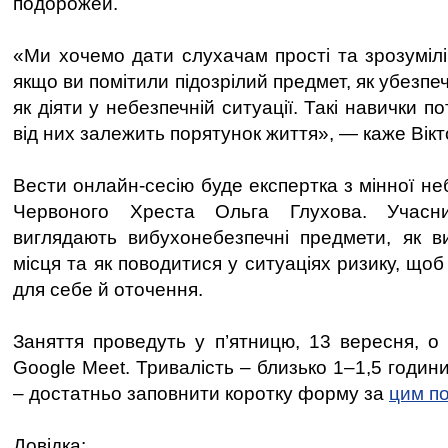
подорожей.
«Ми хочемо дати слухачам прості та зрозумілі
якщо ви помітили підозрілий предмет, як убезпе
як діяти у небезпечній ситуації. Такі навички п
від них залежить порятунок життя», — каже Вікт
Вести онлайн-сесію буде експертка з мінної не
Червоного Хреста Ольга Глухова. Учасни
виглядають вибухонебезпечні предмети, як в
місця та як поводитися у ситуаціях ризику, щоб
для себе й оточення.
Заняття проведуть у п’ятницю, 13 вересня, о
Google Meet. Тривалість – близько 1–1,5 годин
– достатньо заповнити коротку форму за
цим п
Довідка: