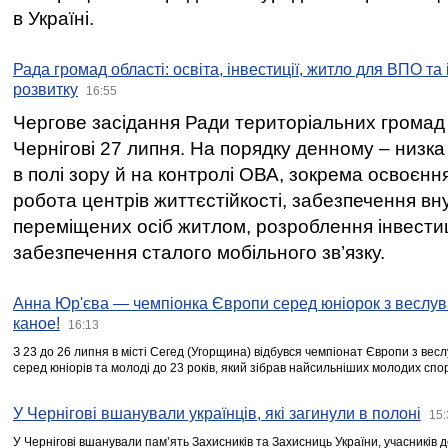
в Україні.
Рада громад області: освіта, інвестиції, житло для ВПО та
розвитку
16:55
Чергове засідання Ради територіальних громад 
Чернігові 27 липня. На порядку денному – низка
в полі зору й на контролі ОВА, зокрема освоєння
робота центрів життєстійкості, забезпечення вн
переміщених осіб житлом, розроблення інвестиц
забезпечення сталого мобільного зв’язку.
Анна Юр'єва — чемпіонка Європи серед юніорок з веслув
каное!
16:13
З 23 до 26 липня в місті Сегед (Угорщина) відбувся чемпіонат Європи з вес
серед юніорів та молоді до 23 років, який зібрав найсильніших молодих спо
У Чернігові вшанували українців, які загинули в полоні
15:
У Чернігові вшанували пам’ять Захисників та Захисниць України, учасників