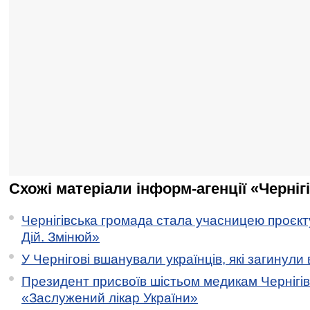
Схожі матеріали інформ-агенції «Черніг
Чернігівська громада стала учасницею проєкту 
Дій. Змінюй»
У Чернігові вшанували українців, які загинули 
Президент присвоїв шістьом медикам Чернігі
«Заслужений лікар України»