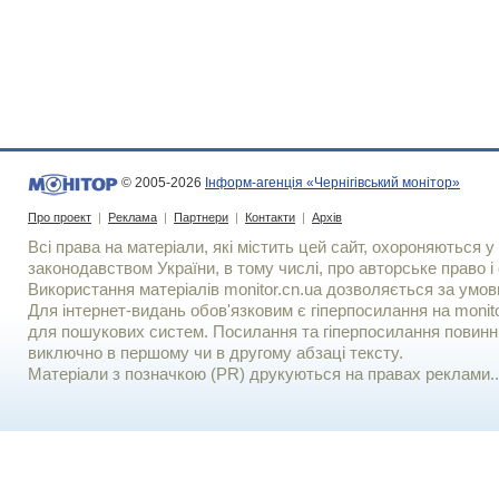
© 2005-2026
Інформ-агенція «Чернігівський монітор»
Про проект
|
Реклама
|
Партнери
|
Контакти
|
Архів
Всі права на матеріали, які містить цей сайт, охороняються у 
законодавством України, в тому числі, про авторське право і 
Використання матерiалiв monitor.cn.ua дозволяється за умов
Для iнтернет-видань обов'язковим є гiперпосилання на monito
для пошукових систем. Посилання та гіперпосилання повинні
виключно в першому чи в другому абзаці тексту.
Матеріали з позначкою (PR) друкуються на правах реклами..