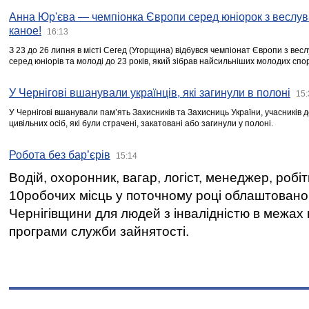
Анна Юр'єва — чемпіонка Європи серед юніорок з веслув
каное!
16:13
З 23 до 26 липня в місті Сегед (Угорщина) відбувся чемпіонат Європи з вес
серед юніорів та молоді до 23 років, який зібрав найсильніших молодих спо
У Чернігові вшанували українців, які загинули в полоні
15:
У Чернігові вшанували пам’ять Захисників та Захисниць України, учасників
цивільних осіб, які були страчені, закатовані або загинули у полоні.
Робота без бар’єрів
15:14
Водій, охоронник, вагар, логіст, менеджер, робі
10робочих місць у поточному році облаштован
Чернігівщини для людей з інвалідністю в межах
програми служби зайнятості.