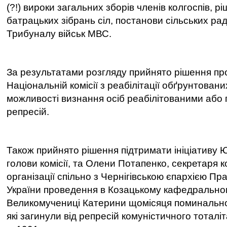
(?!) вироки загальних зборів членів колгоспів, р
батрацьких зібрань сіл, постанови сільських рад
Трибуналу військ МВС.
За результатами розгляду прийнято рішення пр
Національній комісії з реабілітації обґрунтован
можливості визнання осіб реабілітованими або 
репресій.
Також прийнято рішення підтримати ініціативу Ю
голови комісії, та Олени Потапенко, секретаря к
організації спільно з Чернігівською єпархією П
України проведення в Козацькому кафедральном
Великомучениці Катерини щомісяця поминальної 
які загинули від репресій комуністичного тотал