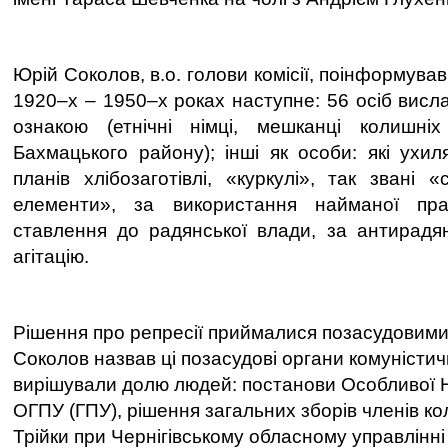
Юрій Соколов, в.о. голови комісії, поінформува
1920
–
х
– 1950–
х роках наступне: 56 осіб вис
ознакою (етнічні німці, мешканці колишніх
Бахмацького району); інші як особи: які ухил
планів хлібозаготівлі,
«
куркулі
»,
так звані
«
елементи
»,
за використання найманої пра
ставлення до радянської влади, за антирадя
агітацію.
Рішення про репресії приймалися позасудовими
Соколов назвав ці позасудові органи комуністи
вирішували долю людей: постанови Особливої Н
ОГПУ (ГПУ), рішення загальних зборів членів ко
Трійки при Чернігівському обласному управлінні