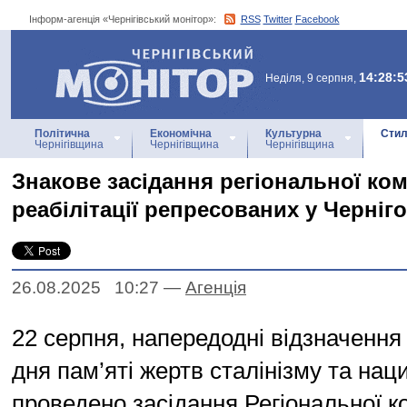
Інформ-агенція «Чернігівський монітор»:
RSS
Twitter
Facebook
Інформ-агенція
«Чернігівський монітор»
14:28:5
Неділя, 9 серпня,
Політична
Економічна
Культурна
Стил
Чернігівщина
Чернігівщина
Чернігівщина
Знакове засідання регіональної комі
реабілітації репресованих у Черніго
26.08.2025 10:27
—
Агенцiя
22 серпня, напередодні відзначення
дня пам’яті жертв сталінізму та наци
проведено засідання Регіональної ко