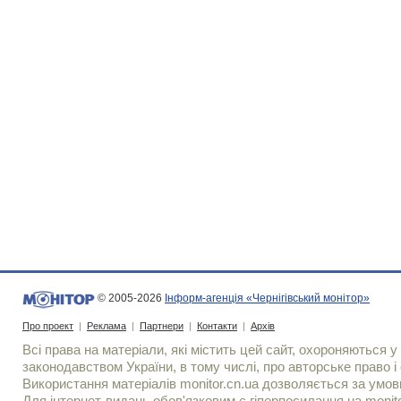
© 2005-2026
Інформ-агенція «Чернігівський монітор»
Про проект
|
Реклама
|
Партнери
|
Контакти
|
Архів
Всі права на матеріали, які містить цей сайт, охороняються у 
законодавством України, в тому числі, про авторське право і 
Використання матерiалiв monitor.cn.ua дозволяється за умов