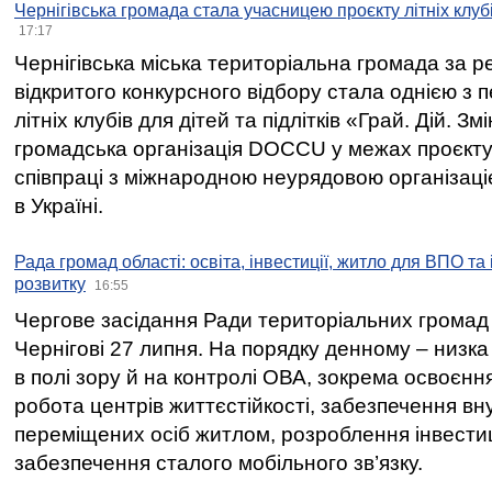
Чернігівська громада стала учасницею проєкту літніх клуб
17:17
Чернігівська міська територіальна громада за 
відкритого конкурсного відбору стала однією з
літніх клубів для дітей та підлітків «Грай. Дій. З
громадська організація DOCCU у межах проєкту 
співпраці з міжнародною неурядовою організаціє
в Україні.
Рада громад області: освіта, інвестиції, житло для ВПО та
розвитку
16:55
Чергове засідання Ради територіальних громад 
Чернігові 27 липня. На порядку денному – низка
в полі зору й на контролі ОВА, зокрема освоєння
робота центрів життєстійкості, забезпечення вн
переміщених осіб житлом, розроблення інвестиц
забезпечення сталого мобільного зв’язку.