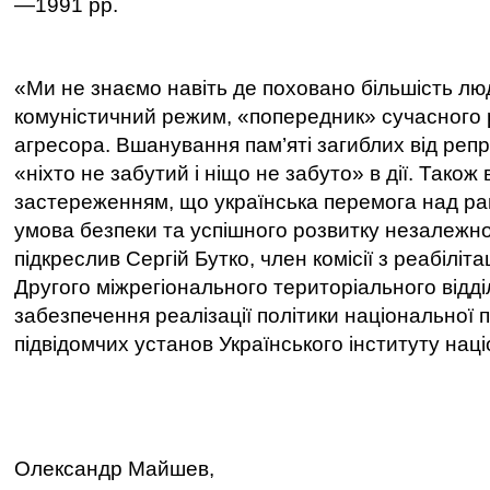
—1991
рр.
«
Ми не знаємо навіть де поховано більшість лю
комуністичний режим,
«
попередник
»
сучасного
агресора. Вшанування пам’яті загиблих від реп
«
ніхто не забутий і ніщо не забуто
»
в дії. Також
застереженням, що українська перемога над 
умова безпеки та успішного розвитку незалежно
підкреслив Сергій Бутко, член комісії з реабілітац
Другого міжрегіонального територіального відді
забезпечення реалізації політики національної па
підвідомчих установ Українського інституту наці
Олександр Майшев,