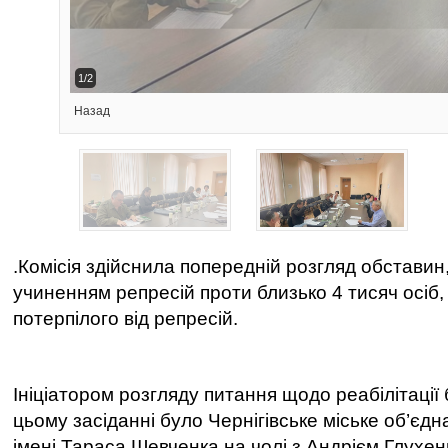
2/2
Назад
.
Комісія здійснила попередній розгляд обставин,
учиненням репресій проти близько 4 тисяч осіб
потерпілого від репресій.
Ініціатором розгляду питання щодо реабілітації 
цьому засіданні було Чернігівське міське об’єд
імені Тараса Шевченка на чолі з Андрієм Глухен