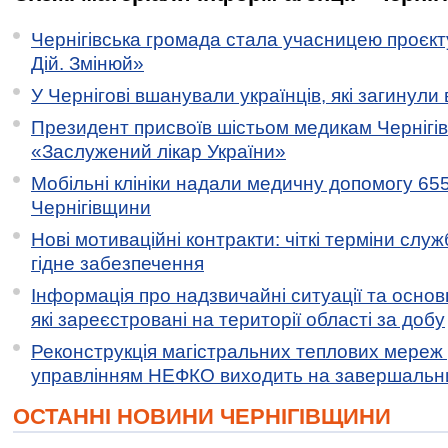
Чернігівська громада стала учасницею проєкту 
Дій. Змінюй»
У Чернігові вшанували українців, які загинули 
Президент присвоїв шістьом медикам Чернігі
«Заслужений лікар України»
Мобільні клініки надали медичну допомогу 65
Чернігівщини
Нові мотиваційні контракти: чіткі терміни служ
гідне забезпечення
Інформація про надзвичайні ситуації та основн
які зареєстровані на території області за добу
Реконструкція магістральних теплових мереж у
управлінням НЕФКО виходить на завершальн
ОСТАННІ НОВИНИ ЧЕРНІГІВЩИНИ