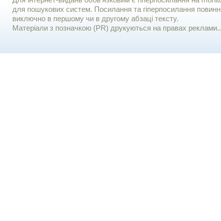
Для iнтернет-видань обов'язковим є гiперпосилання на monito
для пошукових систем. Посилання та гіперпосилання повинні
виключно в першому чи в другому абзаці тексту.
Матеріали з позначкою (PR) друкуються на правах реклами..