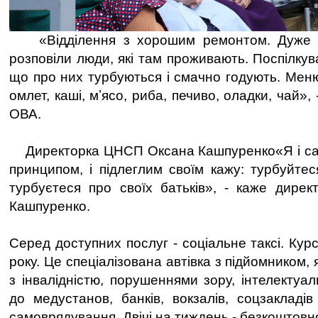
«Відділення з хорошим ремонтом. Дуже 
розповіли люди, які там проживають. Поспілкув
що про них турбуються і смачно годують. Меню
омлет, каші, мʼясо, риба, печиво, оладки, чай»,
ОВА.
Директорка ЦНСП Оксана Кашпуренко«Я і са
принципом, і підлеглим своїм кажу: турбуйтес
турбуєтеся про своїх батьків», - каже дире
Кашпуренко.
Серед доступних послуг - соціальне таксі. Ку
року. Це спеціалізована автівка з підйомником,
з інвалідністю, порушеннями зору, інтелекту
до медустанов, банків, вокзалів, соцзакладів
самоврядування. Двічі на тиждень - безкоштовн