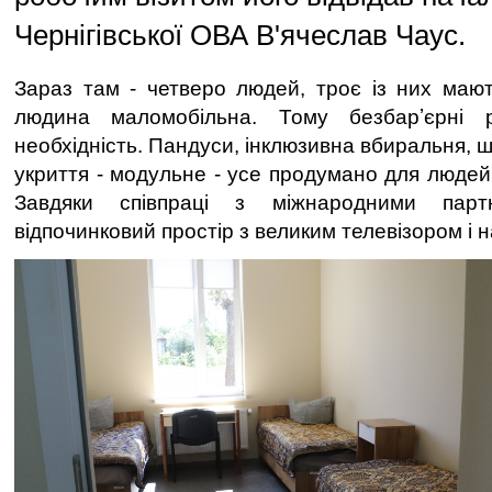
Чернігівської ОВА В'ячеслав Чаус.
Зараз там - четверо людей, троє із них мають
людина маломобільна. Тому безбарʼєрні
необхідність. Пандуси, інклюзивна вбиральня, ш
укриття - модульне - усе продумано для людей 
Завдяки співпраці з міжнародними парт
відпочинковий простір з великим телевізором і н