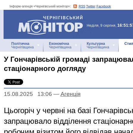
Інформ-агенція «Чернігівський монітор»:
RSS
Twitter
Facebook
Інформ-агенція
«Чернігівський монітор»
16:51:5
Неділя, 9 серпня,
Політична
Економічна
Культурна
Стил
Чернігівщина
Чернігівщина
Чернігівщина
У Гончарівській громаді запрацюва
стаціонарного догляду
15.08.2025 13:06
—
Агенцiя
Цьогоріч у червні на базі Гончарів
запрацювало відділення стаціонарно
робочим візитом його відвідав нача