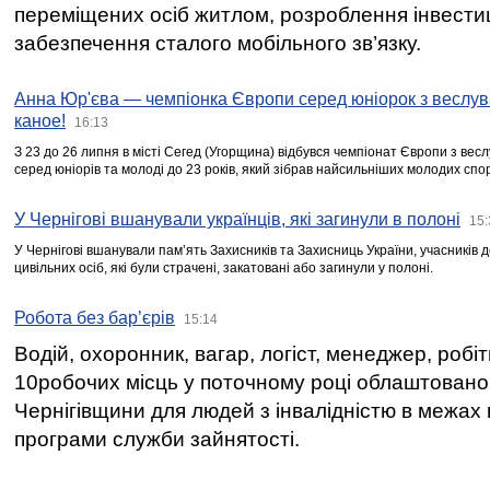
переміщених осіб житлом, розроблення інвестиц
забезпечення сталого мобільного зв’язку.
Анна Юр'єва — чемпіонка Європи серед юніорок з веслув
каное!
16:13
З 23 до 26 липня в місті Сегед (Угорщина) відбувся чемпіонат Європи з вес
серед юніорів та молоді до 23 років, який зібрав найсильніших молодих спо
У Чернігові вшанували українців, які загинули в полоні
15:
У Чернігові вшанували пам’ять Захисників та Захисниць України, учасників
цивільних осіб, які були страчені, закатовані або загинули у полоні.
Робота без бар’єрів
15:14
Водій, охоронник, вагар, логіст, менеджер, робі
10робочих місць у поточному році облаштован
Чернігівщини для людей з інвалідністю в межах
програми служби зайнятості.