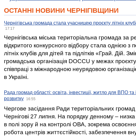
ОСТАННІ НОВИНИ ЧЕРНІГІВЩИНИ
Чернігівська громада стала учасницею проєкту літніх клуб
17:17
Чернігівська міська територіальна громада за 
відкритого конкурсного відбору стала однією з
літніх клубів для дітей та підлітків «Грай. Дій. З
громадська організація DOCCU у межах проєкту 
співпраці з міжнародною неурядовою організаціє
в Україні.
Рада громад області: освіта, інвестиції, житло для ВПО та
розвитку
16:55
Чергове засідання Ради територіальних громад 
Чернігові 27 липня. На порядку денному – низка
в полі зору й на контролі ОВА, зокрема освоєння
робота центрів життєстійкості, забезпечення вн