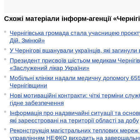
Схожі матеріали інформ-агенції «Черніг
Чернігівська громада стала учасницею проєкту 
Дій. Змінюй»
У Чернігові вшанували українців, які загинули 
Президент присвоїв шістьом медикам Чернігі
«Заслужений лікар України»
Мобільні клініки надали медичну допомогу 65
Чернігівщини
Нові мотиваційні контракти: чіткі терміни служ
гідне забезпечення
Інформація про надзвичайні ситуації та основн
які зареєстровані на території області за добу
Реконструкція магістральних теплових мереж у
управлінням НЕФКО виходить на завершальн