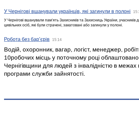
У Чернігові вшанували українців, які загинули в полоні
15:
У Чернігові вшанували пам’ять Захисників та Захисниць України, учасників
цивільних осіб, які були страчені, закатовані або загинули у полоні.
Робота без бар’єрів
15:14
Водій, охоронник, вагар, логіст, менеджер, робі
10робочих місць у поточному році облаштован
Чернігівщини для людей з інвалідністю в межах
програми служби зайнятості.