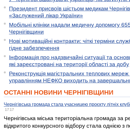
Президент присвоїв шістьом медикам Чернігі
«Заслужений лікар України»
Мобільні клініки надали медичну допомогу 65
Чернігівщини
Нові мотиваційні контракти: чіткі терміни служ
гідне забезпечення
Інформація про надзвичайні ситуації та основн
які зареєстровані на території області за добу
Реконструкція магістральних теплових мереж у
управлінням НЕФКО виходить на завершальн
ОСТАННІ НОВИНИ ЧЕРНІГІВЩИНИ
Чернігівська громада стала учасницею проєкту літніх клуб
17:17
Чернігівська міська територіальна громада за 
відкритого конкурсного відбору стала однією з