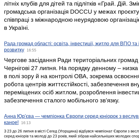
літніх клубів для дітей та підлітків «Грай. Дій. З
громадська організація DOCCU у межах проєкту 
співпраці з міжнародною неурядовою організаціє
в Україні.
Рада громад області: освіта, інвестиції, житло для ВПО та
розвитку
16:55
Чергове засідання Ради територіальних громад 
Чернігові 27 липня. На порядку денному – низка
в полі зору й на контролі ОВА, зокрема освоєння
робота центрів життєстійкості, забезпечення вн
переміщених осіб житлом, розроблення інвестиц
забезпечення сталого мобільного зв’язку.
Анна Юр'єва — чемпіонка Європи серед юніорок з веслув
каное!
16:13
З 23 до 26 липня в місті Сегед (Угорщина) відбувся чемпіонат Європи з вес
серед юніорів та молоді до 23 років, який зібрав найсильніших молодих спо