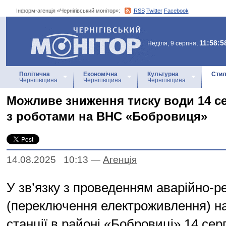
Інформ-агенція «Чернігівський монітор»:
RSS
Twitter
Facebook
Інформ-агенція
«Чернігівський монітор»
11:58:5
Неділя, 9 серпня,
Політична
Економічна
Культурна
Стил
Чернігівщина
Чернігівщина
Чернігівщина
Можливе зниження тиску води 14 се
з роботами на ВНС «Бобровиця»
14.08.2025 10:13
—
Агенцiя
У зв’язку з проведенням аварійно-р
(переключення електроживлення) на
станції в районі «Бобровиці» 14 сер