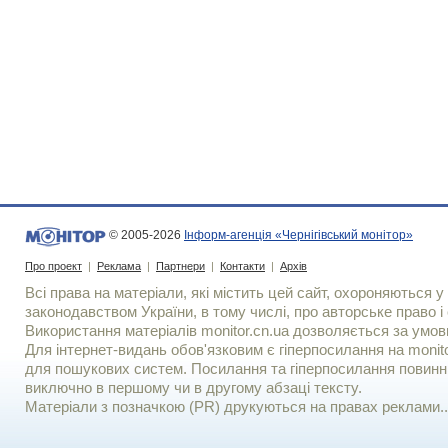
© 2005-2026
Інформ-агенція «Чернігівський монітор»
Про проект
|
Реклама
|
Партнери
|
Контакти
|
Архів
Всі права на матеріали, які містить цей сайт, охороняються у 
законодавством України, в тому числі, про авторське право і 
Використання матерiалiв monitor.cn.ua дозволяється за умов
Для iнтернет-видань обов'язковим є гiперпосилання на monito
для пошукових систем. Посилання та гіперпосилання повинні
виключно в першому чи в другому абзаці тексту.
Матеріали з позначкою (PR) друкуються на правах реклами..