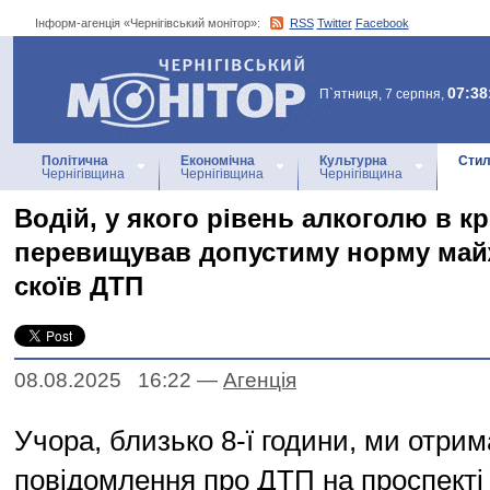
Інформ-агенція «Чернігівський монітор»:
RSS
Twitter
Facebook
Інформ-агенція
«Чернігівський монітор»
07:38
П`ятниця, 7 серпня,
Політична
Економічна
Культурна
Стил
Чернігівщина
Чернігівщина
Чернігівщина
Водій, у якого рівень алкоголю в кр
перевищував допустиму норму майж
скоїв ДТП
08.08.2025 16:22
—
Агенцiя
Учора, близько 8-ї години, ми отри
повідомлення про ДТП на проспект