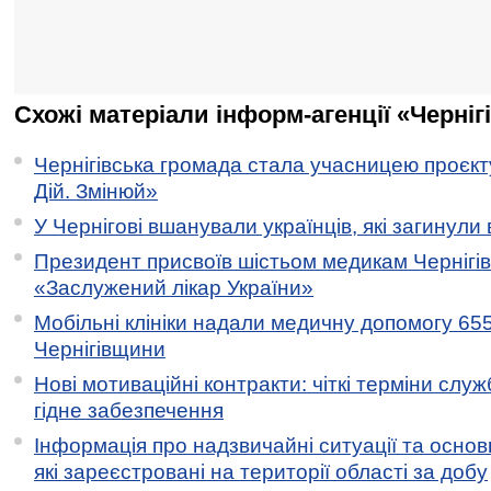
Схожі матеріали інформ-агенції «Черніг
Чернігівська громада стала учасницею проєкту 
Дій. Змінюй»
У Чернігові вшанували українців, які загинули 
Президент присвоїв шістьом медикам Чернігі
«Заслужений лікар України»
Мобільні клініки надали медичну допомогу 65
Чернігівщини
Нові мотиваційні контракти: чіткі терміни служ
гідне забезпечення
Інформація про надзвичайні ситуації та основн
які зареєстровані на території області за добу