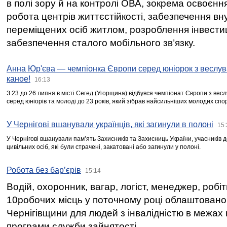
в полі зору й на контролі ОВА, зокрема освоєння
робота центрів життєстійкості, забезпечення вн
переміщених осіб житлом, розроблення інвестиц
забезпечення сталого мобільного зв’язку.
Анна Юр'єва — чемпіонка Європи серед юніорок з веслув
каное!
16:13
З 23 до 26 липня в місті Сегед (Угорщина) відбувся чемпіонат Європи з вес
серед юніорів та молоді до 23 років, який зібрав найсильніших молодих спо
У Чернігові вшанували українців, які загинули в полоні
15:
У Чернігові вшанували пам’ять Захисників та Захисниць України, учасників
цивільних осіб, які були страчені, закатовані або загинули у полоні.
Робота без бар’єрів
15:14
Водій, охоронник, вагар, логіст, менеджер, робі
10робочих місць у поточному році облаштован
Чернігівщини для людей з інвалідністю в межах
програми служби зайнятості.