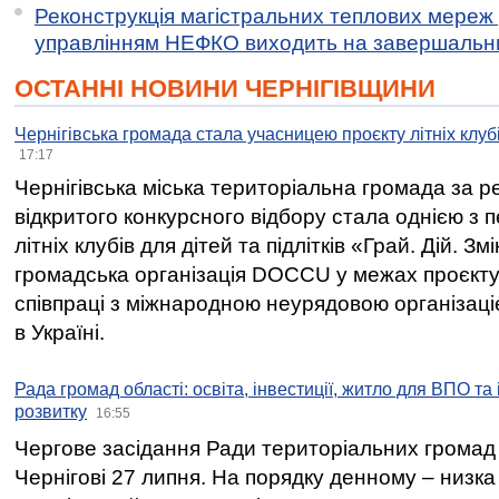
Реконструкція магістральних теплових мереж у
управлінням НЕФКО виходить на завершальн
ОСТАННІ НОВИНИ ЧЕРНІГІВЩИНИ
Чернігівська громада стала учасницею проєкту літніх клуб
17:17
Чернігівська міська територіальна громада за 
відкритого конкурсного відбору стала однією з
літніх клубів для дітей та підлітків «Грай. Дій. З
громадська організація DOCCU у межах проєкту 
співпраці з міжнародною неурядовою організаціє
в Україні.
Рада громад області: освіта, інвестиції, житло для ВПО та
розвитку
16:55
Чергове засідання Ради територіальних громад 
Чернігові 27 липня. На порядку денному – низка