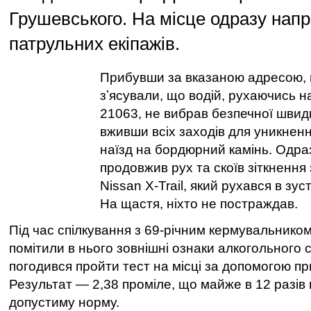
Грушевського. На місце одразу нап
патрульних екіпажів.
Прибувши за вказаною адресою, 
зʼясували, що водій, рухаючись н
21063, не вибрав безпечної швидк
вживши всіх заходів для уникненн
наїзд на бордюрний камінь. Одраз
продовжив рух та скоїв зіткнення
Nissan X-Trail, який рухався в зу
На щастя, ніхто не постраждав.
Під час спілкування з 69-річним кермувальником
помітили в нього зовнішні ознаки алкогольного с
погодився пройти тест на місці за допомогою п
Результат — 2,38 проміле, що майже в 12 разі
допустиму норму.