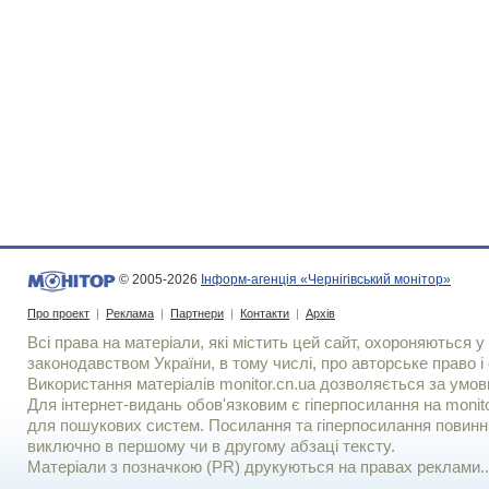
© 2005-2026
Інформ-агенція «Чернігівський монітор»
Про проект
|
Реклама
|
Партнери
|
Контакти
|
Архів
Всі права на матеріали, які містить цей сайт, охороняються у 
законодавством України, в тому числі, про авторське право і 
Використання матерiалiв monitor.cn.ua дозволяється за умов
Для iнтернет-видань обов'язковим є гiперпосилання на monito
для пошукових систем. Посилання та гіперпосилання повинні
виключно в першому чи в другому абзаці тексту.
Матеріали з позначкою (PR) друкуються на правах реклами..