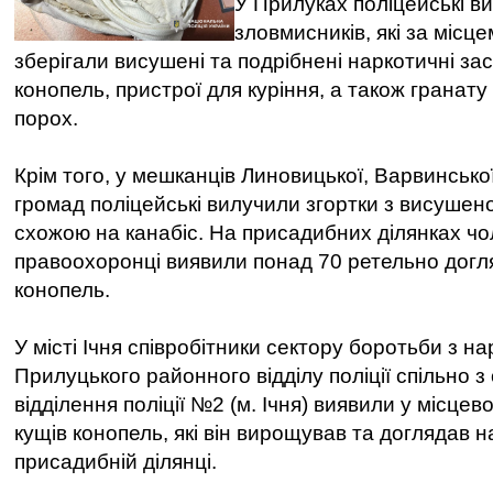
У Прилуках поліцейські в
зловмисників, які за місц
зберігали висушені та подрібнені наркотичні зас
конопель, пристрої для куріння, а також гранат
порох.
Крім того, у мешканців Линовицької, Варвинсько
громад поліцейські вилучили згортки з висуше
схожою на канабіс. На присадибних ділянках чол
правоохоронці виявили понад 70 ретельно догл
конопель.
У місті Ічня співробітники сектору боротьби з н
Прилуцького районного відділу поліції спільно 
відділення поліції №2 (м. Ічня) виявили у місце
кущів конопель, які він вирощував та доглядав н
присадибній ділянці.