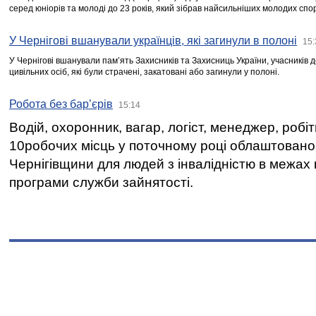
серед юніорів та молоді до 23 років, який зібрав найсильніших молодих спо
У Чернігові вшанували українців, які загинули в полоні
15:
У Чернігові вшанували пам’ять Захисників та Захисниць України, учасників
цивільних осіб, які були страчені, закатовані або загинули у полоні.
Робота без бар’єрів
15:14
Водій, охоронник, вагар, логіст, менеджер, робі
10робочих місць у поточному році облаштован
Чернігівщини для людей з інвалідністю в межах
програми служби зайнятості.