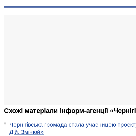
Схожі матеріали інформ-агенції «Черніг
Чернігівська громада стала учасницею проєкту 
Дій. Змінюй»