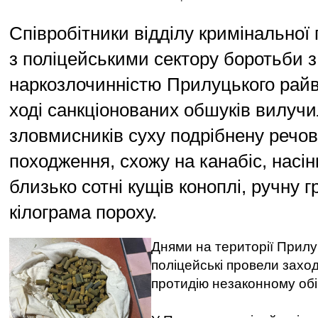
Співробітники відділу кримінальної п
з поліцейськими сектору боротьби з
наркозлочинністю Прилуцького райві
ході санкціонованих обшуків вилучи
зловмисників суху подрібнену речо
походження, схожу на канабіс, насін
близько сотні кущів коноплі, ручну г
кілограма пороху.
Днями на території Прилу
поліцейські провели захо
протидію незаконному обіг