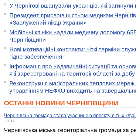
У Чернігові вшанували українців, які загинули 
Президент присвоїв шістьом медикам Чернігі
«Заслужений лікар України»
Мобільні клініки надали медичну допомогу 65
Чернігівщини
Нові мотиваційні контракти: чіткі терміни служ
гідне забезпечення
Інформація про надзвичайні ситуації та основн
які зареєстровані на території області за добу
Реконструкція магістральних теплових мереж у
управлінням НЕФКО виходить на завершальн
ОСТАННІ НОВИНИ ЧЕРНІГІВЩИНИ
Чернігівська громада стала учасницею проєкту літніх клуб
17:17
Чернігівська міська територіальна громада за 