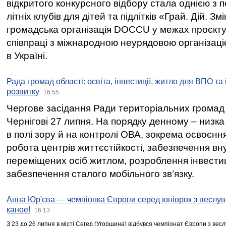
відкритого конкурсного відбору стала однією з
літніх клубів для дітей та підлітків «Грай. Дій. З
громадська організація DOCCU у межах проєкту 
співпраці з міжнародною неурядовою організаціє
в Україні.
Рада громад області: освіта, інвестиції, житло для ВПО та
розвитку
16:55
Чергове засідання Ради територіальних громад 
Чернігові 27 липня. На порядку денному – низка
в полі зору й на контролі ОВА, зокрема освоєння
робота центрів життєстійкості, забезпечення вн
переміщених осіб житлом, розроблення інвестиц
забезпечення сталого мобільного зв’язку.
Анна Юр'єва — чемпіонка Європи серед юніорок з веслув
каное!
16:13
З 23 до 26 липня в місті Сегед (Угорщина) відбувся чемпіонат Європи з вес