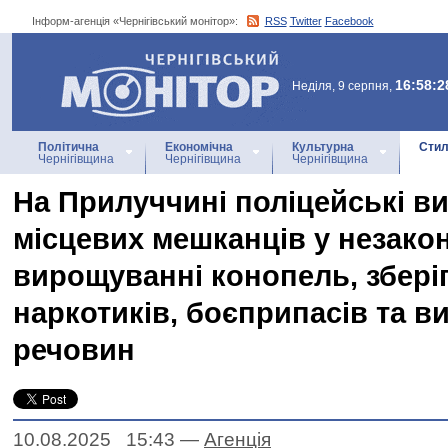
Інформ-агенція «Чернігівський монітор»:
RSS
Twitter
Facebook
Інформ-агенція
«Чернігівський монітор»
16:58:2
Неділя, 9 серпня,
Політична
Економічна
Культурна
Стил
Чернігівщина
Чернігівщина
Чернігівщина
На Прилуччині поліцейські в
місцевих мешканців у незако
вирощуванні конопель, збері
наркотиків, боєприпасів та в
речовин
10.08.2025 15:43
—
Агенцiя