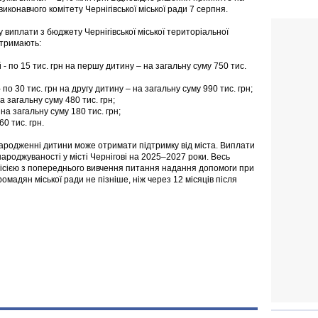
виконавчого комітету Чернігівської міської ради 7 серпня.
у виплати з бюджету Чернігівської міської територіальної
тримають:
- по 15 тис. грн на першу дитину – на загальну суму 750 тис.
 по 30 тис. грн на другу дитину – на загальну суму 990 тис. грн;
а загальну суму 480 тис. грн;
 на загальну суму 180 тис. грн;
0 тис. грн.
народженні дитини може отримати підтримку від міста. Виплати
роджуваності у місті Чернігові на 2025–2027 роки. Весь
місією з попереднього вивчення питання надання допомоги при
омадян міської ради не пізніше, ніж через 12 місяців після