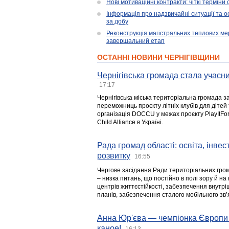
Нові мотиваційні контракти: чіткі терміни
Інформація про надзвичайні ситуації та ос
за добу
Реконструкція магістральних теплових ме
завершальний етап
ОСТАННІ НОВИНИ ЧЕРНІГІВЩИНИ
Чернігівська громада стала учасни
17:17
Чернігівська міська територіальна громада з
переможниць проєкту літніх клубів для дітей 
організація DOCCU у межах проєкту PlayItFo
Child Alliance в Україні.
Рада громад області: освіта, інве
розвитку
16:55
Чергове засідання Ради територіальних гром
– низка питань, що постійно в полі зору й на
центрів життєстійкості, забезпечення внутр
планів, забезпечення сталого мобільного зв’я
Анна Юр'єва — чемпіонка Європи 
каное!
16:13