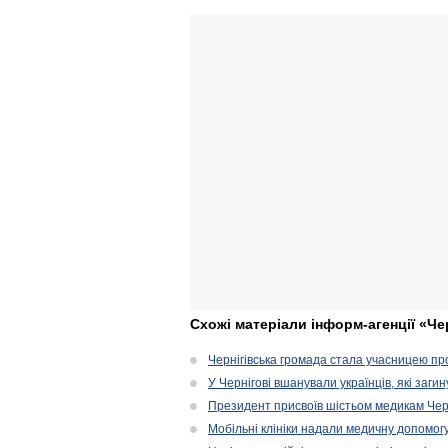
Схожі матеріали інформ-агенції «Че
Чернігівська громада стала учасницею проє
У Чернігові вшанували українців, які загин
Президент присвоїв шістьом медикам Чер
Мобільні клініки надали медичну допомог