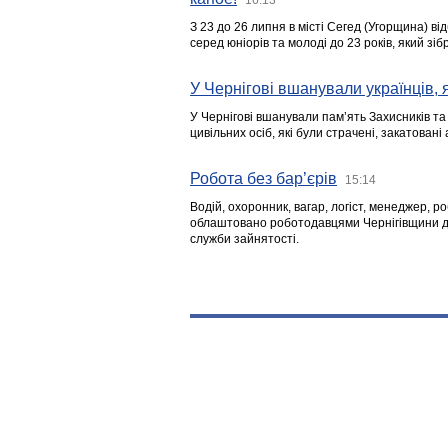
З 23 до 26 липня в місті Сегед (Угорщина) в
серед юніорів та молоді до 23 років, який з
У Чернігові вшанували українців, я
У Чернігові вшанували пам’ять Захисників т
цивільних осіб, які були страчені, закатовані
Робота без бар’єрів
15:14
Водій, охоронник, вагар, логіст, менеджер, 
облаштовано роботодавцями Чернігівщини дл
служби зайнятості.