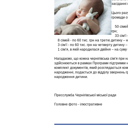
засіданні 
Цього раз
громади о
50 сімей 
грн;
33 сім’ї -
8 сімей - по 60 тис. грн на третю дитину – н
3 сім’ї - по 60 тис. грн на четверту дитину –
1 сім’я, в якій народилася двійня – на суму 6
Нагадаємо, що кожна чернігівська сім’я при 
здійснюються в рамках Програми підтримки на
комплект документів, який розглядається ко
народженні, подається до відділу звернень гр
народження дитини.
Пресслужба Чернігівської міської ради
Головне фото - ілюстративне