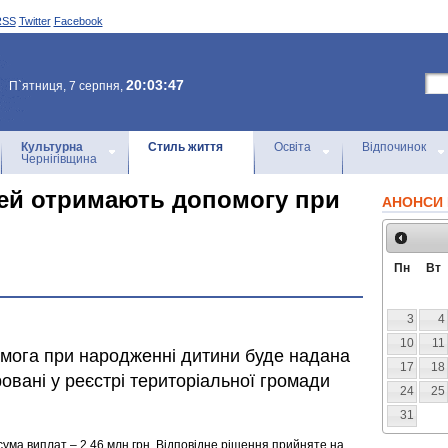
RSS
Twitter
Facebook
20:03:47
П`ятниця, 7 серпня,
Культурна
Стиль життя
Освіта
Відпочинок
Чернігівщина
імей отримають допомогу при
АНОНСИ 
Пн
Вт
3
4
10
11
мога при народженні дитини буде надана
17
18
ровані у реєстрі територіальної громади
24
25
31
сума виплат – 2,46 млн грн. Відповідне рішення прийняте на