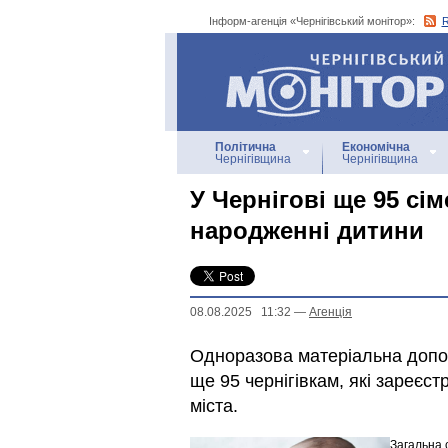
Інформ-агенція «Чернігівський монітор»:
Інформ-агенція
«Чернігівський монітор»
Політична
Економічна
Чернігівщина
Чернігівщина
У Чернігові ще 95 с
народженні дитини
08.08.2025 11:32
—
Агенцiя
Одноразова матеріальна допо
ще 95 чернігівкам, які зареєст
міста.
Загальна 