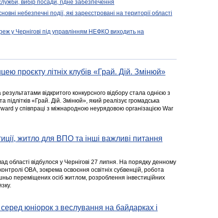
 служби, вибір посади, гідне забезпечення
новні небезпечні події, які зареєстровані на території області
реж у Чернігові під управлінням НЕФКО виходить на
цею проєкту літніх клубів «Грай. Дій. Змінюй»
а результатами відкритого конкурсного відбору стала однією з
та підлітків «Грай. Дій. Змінюй», який реалізує громадська
rward у співпраці з міжнародною неурядовою організацією War
стиції, житло для ВПО та інші важливі питання
ад області відбулося у Чернігові 27 липня. На порядку денному
 контролі ОВА, зокрема освоєння освітніх субвенцій, робота
ішньо переміщених осіб житлом, розроблення інвестиційних
зку.
серед юніорок з веслування на байдарках і