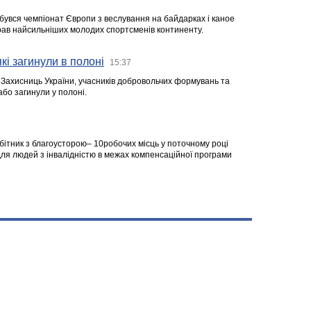
ідбувся чемпіонат Європи з веслування на байдарках і каное
ібрав найсильніших молодих спортсменів континенту.
кі загинули в полоні
15:37
а Захисниць України, учасників добровольчих формувань та
 або загинули у полоні.
робітник з благоусторою– 10робочих місць у поточному році
я людей з інвалідністю в межах компенсаційної програми