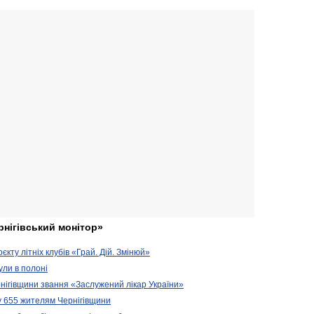
рнігівський монітор»
кту літніх клубів «Грай. Дій. Змінюй»
ули в полоні
нігівщини звання «Заслужений лікар України»
у 655 жителям Чернігівщини