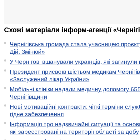
Схожі матеріали інформ-агенції «Черніг
Чернігівська громада стала учасницею проєкту 
Дій. Змінюй»
У Чернігові вшанували українців, які загинули 
Президент присвоїв шістьом медикам Чернігі
«Заслужений лікар України»
Мобільні клініки надали медичну допомогу 65
Чернігівщини
Нові мотиваційні контракти: чіткі терміни служ
гідне забезпечення
Інформація про надзвичайні ситуації та основн
які зареєстровані на території області за добу