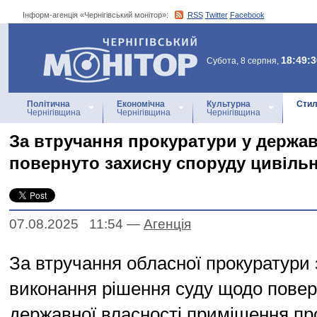
Інформ-агенція «Чернігівський монітор»:
RSS
Twitter
Facebook
Інформ-агенція
«Чернігівський монітор»
18:49:3
Субота, 8 серпня,
Політична
Економічна
Культурна
Стил
Чернігівщина
Чернігівщина
Чернігівщина
За втручання прокуратури у держав
повернуто захисну споруду цивільн
07.08.2025 11:54
—
Агенцiя
За втручання обласної прокуратури
виконання рішення суду щодо пове
державної власності приміщення пр