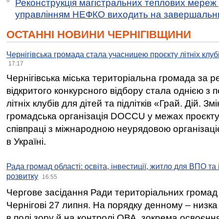
Реконструкція магістральних теплових мереж у
управлінням НЕФКО виходить на завершальн
ОСТАННІ НОВИНИ ЧЕРНІГІВЩИНИ
Чернігівська громада стала учасницею проєкту літніх клуб
17:17
Чернігівська міська територіальна громада за 
відкритого конкурсного відбору стала однією з
літніх клубів для дітей та підлітків «Грай. Дій. З
громадська організація DOCCU у межах проєкту 
співпраці з міжнародною неурядовою організаціє
в Україні.
Рада громад області: освіта, інвестиції, житло для ВПО та
розвитку
16:55
Чергове засідання Ради територіальних громад 
Чернігові 27 липня. На порядку денному – низка
в полі зору й на контролі ОВА, зокрема освоєння