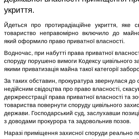
укриття.
Йдеться про протирадіаційне укриття, яке с
товариство неправомірно включило до майно
який оформило право приватної власності.
Водночас, при набутті права приватної власност
споруду порушено вимоги Кодексу цивільного за
якими приватизація майна такої категорії забор
За таких обставин, прокуратура звернулася до 
недійсним свідоцтва про право власності, скас
держреєстрації права приватної власності та з
товариства повернути споруду цивільного захис
держави. Господарський суд, заслухавши позиці
з доводами прокурора та задовольнив позов.
Наразі приміщення захисної споруди реально п