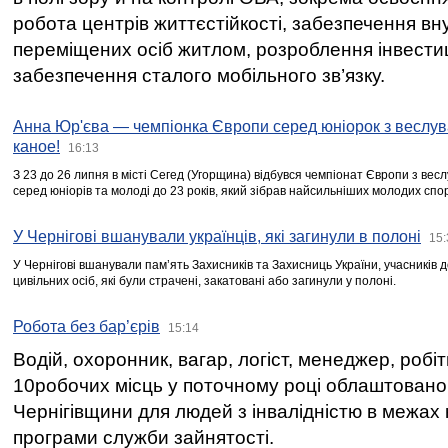
робота центрів життєстійкості, забезпечення вн
переміщених осіб житлом, розроблення інвестиц
забезпечення сталого мобільного зв’язку.
Анна Юр'єва — чемпіонка Європи серед юніорок з веслув
каное!
16:13
З 23 до 26 липня в місті Сегед (Угорщина) відбувся чемпіонат Європи з вес
серед юніорів та молоді до 23 років, який зібрав найсильніших молодих спо
У Чернігові вшанували українців, які загинули в полоні
15:
У Чернігові вшанували пам’ять Захисників та Захисниць України, учасників
цивільних осіб, які були страчені, закатовані або загинули у полоні.
Робота без бар’єрів
15:14
Водій, охоронник, вагар, логіст, менеджер, робі
10робочих місць у поточному році облаштован
Чернігівщини для людей з інвалідністю в межах
програми служби зайнятості.