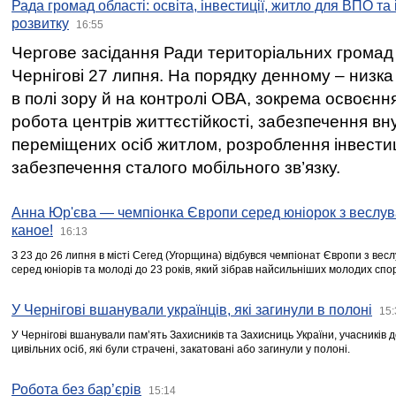
Рада громад області: освіта, інвестиції, житло для ВПО та
розвитку
16:55
Чергове засідання Ради територіальних громад 
Чернігові 27 липня. На порядку денному – низка
в полі зору й на контролі ОВА, зокрема освоєння
робота центрів життєстійкості, забезпечення вн
переміщених осіб житлом, розроблення інвестиц
забезпечення сталого мобільного зв’язку.
Анна Юр'єва — чемпіонка Європи серед юніорок з веслув
каное!
16:13
З 23 до 26 липня в місті Сегед (Угорщина) відбувся чемпіонат Європи з вес
серед юніорів та молоді до 23 років, який зібрав найсильніших молодих спо
У Чернігові вшанували українців, які загинули в полоні
15:
У Чернігові вшанували пам’ять Захисників та Захисниць України, учасників
цивільних осіб, які були страчені, закатовані або загинули у полоні.
Робота без бар’єрів
15:14