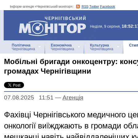
Інформ-агенція «Чернігівський монітор»:
RSS
Twitter
Facebook
Інформ-агенція
«Чернігівський монітор»
18:52:1
Неділя, 9 серпня,
Політична
Економічна
Культурна
Стил
Чернігівщина
Чернігівщина
Чернігівщина
Мобільні бригади онкоцентру: консу
громадах Чернігівщини
07.08.2025 11:51
—
Агенцiя
Фахівці Чернігівського медичного це
онкології виїжджають в громади обл
мешканці навіть найвіддаленіших ку