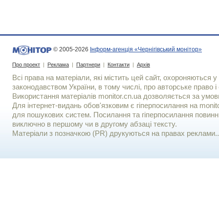
© 2005-2026
Інформ-агенція «Чернігівський монітор»
Про проект
|
Реклама
|
Партнери
|
Контакти
|
Архів
Всі права на матеріали, які містить цей сайт, охороняються у 
законодавством України, в тому числі, про авторське право і 
Використання матерiалiв monitor.cn.ua дозволяється за умов
Для iнтернет-видань обов'язковим є гiперпосилання на monito
для пошукових систем. Посилання та гіперпосилання повинні
виключно в першому чи в другому абзаці тексту.
Матеріали з позначкою (PR) друкуються на правах реклами..