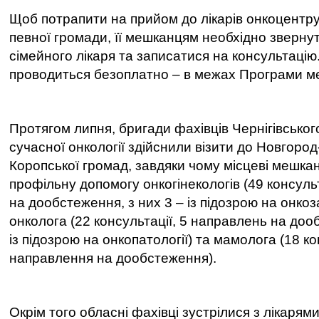
Щоб потрапити на прийом до лікарів онкоцентру 
певної громади, її мешканцям необхідно зверну
сімейного лікаря та записатися на консультаці
проводиться безоплатно
–
в межах Програми ме
Протягом липня, бригади фахівців Чернігівсько
сучасної онкології здійснили візити до Новгород
Коропської громад, завдяки чому місцеві мешка
профільну допомогу онкогінекологів (49 консуль
на дообстеження, з них 3
–
із підозрою на онко
онколога (22 консультації, 5 направлень на доо
із підозрою на онкопатології) та мамолога (18 ко
направлення на дообстеження).
Окрім того обласні фахівці зустрілися з лікаря