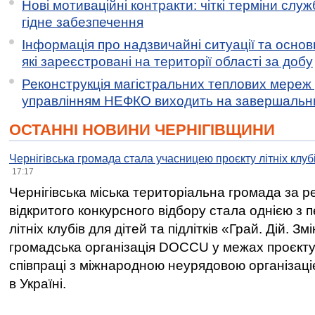
Нові мотиваційні контракти: чіткі терміни служ
гідне забезпечення
Інформація про надзвичайні ситуації та основн
які зареєстровані на території області за добу
Реконструкція магістральних теплових мереж у
управлінням НЕФКО виходить на завершальн
ОСТАННІ НОВИНИ ЧЕРНІГІВЩИНИ
Чернігівська громада стала учасницею проєкту літніх клуб
17:17
Чернігівська міська територіальна громада за 
відкритого конкурсного відбору стала однією з
літніх клубів для дітей та підлітків «Грай. Дій. З
громадська організація DOCCU у межах проєкту 
співпраці з міжнародною неурядовою організаціє
в Україні.