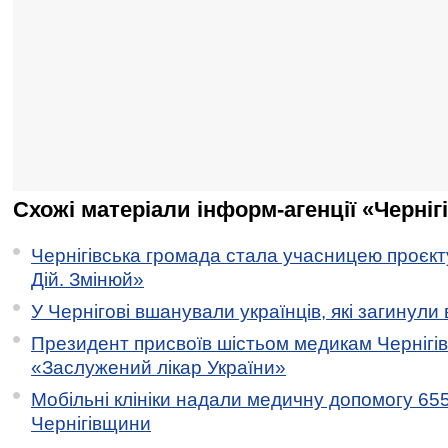
Схожі матеріали інформ-агенції «Черніг
Чернігівська громада стала учасницею проєкту 
Дій. Змінюй»
У Чернігові вшанували українців, які загинули 
Президент присвоїв шістьом медикам Чернігі
«Заслужений лікар України»
Мобільні клініки надали медичну допомогу 65
Чернігівщини