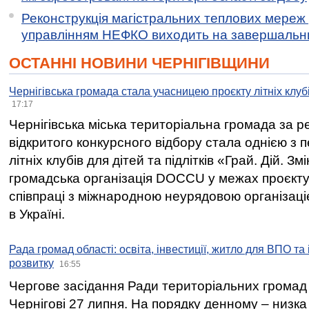
Реконструкція магістральних теплових мереж у
управлінням НЕФКО виходить на завершальн
ОСТАННІ НОВИНИ ЧЕРНІГІВЩИНИ
Чернігівська громада стала учасницею проєкту літніх клуб
17:17
Чернігівська міська територіальна громада за 
відкритого конкурсного відбору стала однією з
літніх клубів для дітей та підлітків «Грай. Дій. З
громадська організація DOCCU у межах проєкту 
співпраці з міжнародною неурядовою організаціє
в Україні.
Рада громад області: освіта, інвестиції, житло для ВПО та
розвитку
16:55
Чергове засідання Ради територіальних громад 
Чернігові 27 липня. На порядку денному – низка