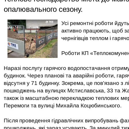
опалювального сезону.
Усі ремонтні роботи йдут
активно працюють, щоб з
чернігівців теплом і гаря
Роботи КП «Теплокомуне
Наразі послугу гарячого водопостачання отрим
будинок. Через планові та аварійні роботи, гар
відсутня у 71 будинку. Зокрема, це пов'язано з л
пошкоджень на вулицях Мстиславська, 33 та Жа
також із масштабною перекладкою теплових мер
Перемоги та вулиці Михайла Коцюбинського.
Після проведення гідравлічних випробувань фах
пошкоджень, які зараз усувають. За минулий ти