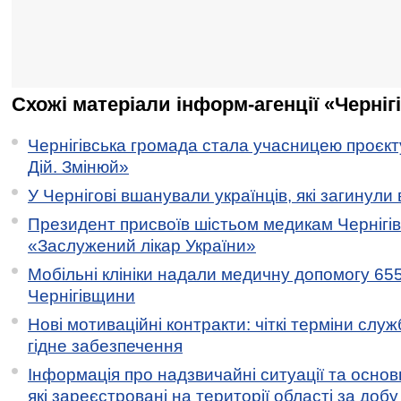
Схожі матеріали інформ-агенції «Черніг
Чернігівська громада стала учасницею проєкту 
Дій. Змінюй»
У Чернігові вшанували українців, які загинули 
Президент присвоїв шістьом медикам Чернігі
«Заслужений лікар України»
Мобільні клініки надали медичну допомогу 65
Чернігівщини
Нові мотиваційні контракти: чіткі терміни служ
гідне забезпечення
Інформація про надзвичайні ситуації та основн
які зареєстровані на території області за добу