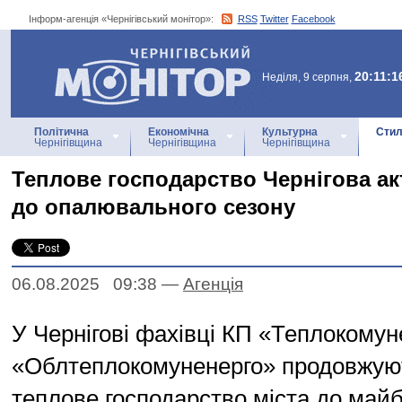
Інформ-агенція «Чернігівський монітор»:
RSS
Twitter
Facebook
Інформ-агенція
«Чернігівський монітор»
20:11:1
Неділя, 9 серпня,
Політична
Економічна
Культурна
Стил
Чернігівщина
Чернігівщина
Чернігівщина
Теплове господарство Чернігова а
до опалювального сезону
06.08.2025 09:38
—
Агенцiя
У Чернігові фахівці КП «Теплокомун
«Облтеплокомуненерго» продовжуют
теплове господарство міста до май