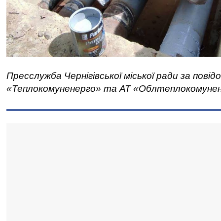
Пресслужба Чернігівської міської ради за пові
«Теплокомуненерго» та АТ «Облтеплокомуне