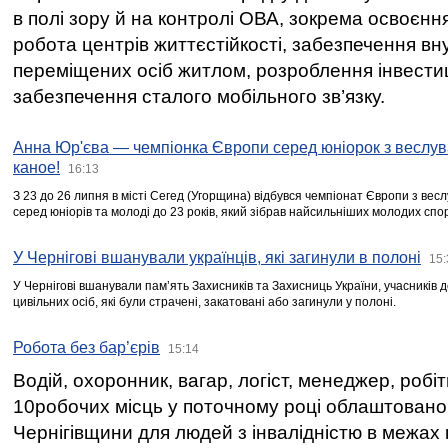
в полі зору й на контролі ОВА, зокрема освоєння
робота центрів життєстійкості, забезпечення вн
переміщених осіб житлом, розроблення інвестиц
забезпечення сталого мобільного зв’язку.
Анна Юр'єва — чемпіонка Європи серед юніорок з веслув
каное!
16:13
З 23 до 26 липня в місті Сегед (Угорщина) відбувся чемпіонат Європи з вес
серед юніорів та молоді до 23 років, який зібрав найсильніших молодих спо
У Чернігові вшанували українців, які загинули в полоні
15:
У Чернігові вшанували пам’ять Захисників та Захисниць України, учасників
цивільних осіб, які були страчені, закатовані або загинули у полоні.
Робота без бар’єрів
15:14
Водій, охоронник, вагар, логіст, менеджер, робі
10робочих місць у поточному році облаштован
Чернігівщини для людей з інвалідністю в межах