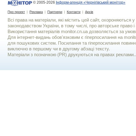
© 2005-2026
Інформ-агенція «Чернігівський монітор»
Про проект
|
Реклама
|
Партнери
|
Контакти
|
Архів
Всі права на матеріали, які містить цей сайт, охороняються у 
законодавством України, в тому числі, про авторське право і 
Використання матерiалiв monitor.cn.ua дозволяється за умов
Для iнтернет-видань обов'язковим є гiперпосилання на monito
для пошукових систем. Посилання та гіперпосилання повинні
виключно в першому чи в другому абзаці тексту.
Матеріали з позначкою (PR) друкуються на правах реклами..