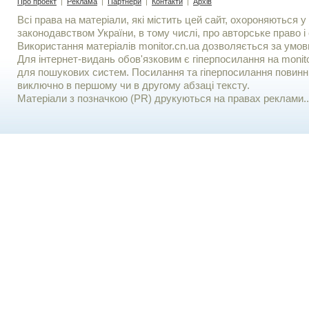
Про проект
|
Реклама
|
Партнери
|
Контакти
|
Архів
Всі права на матеріали, які містить цей сайт, охороняються у 
законодавством України, в тому числі, про авторське право і 
Використання матерiалiв monitor.cn.ua дозволяється за умов
Для iнтернет-видань обов'язковим є гiперпосилання на monito
для пошукових систем. Посилання та гіперпосилання повинні
виключно в першому чи в другому абзаці тексту.
Матеріали з позначкою (PR) друкуються на правах реклами..