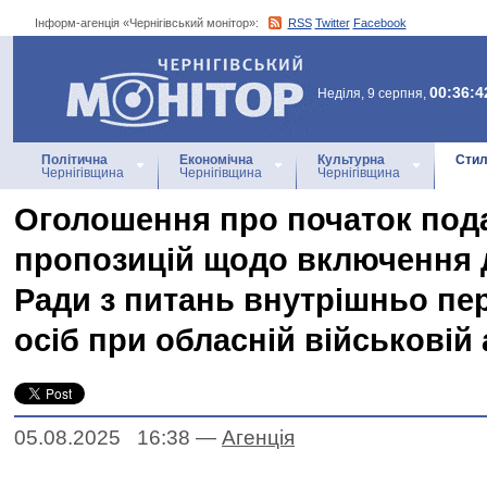
Інформ-агенція «Чернігівський монітор»:
RSS
Twitter
Facebook
Інформ-агенція
«Чернігівський монітор»
00:36:4
Неділя, 9 серпня,
Політична
Економічна
Культурна
Стил
Чернігівщина
Чернігівщина
Чернігівщина
Оголошення про початок под
пропозицій щодо включення 
Ради з питань внутрішньо пе
осіб при обласній військовій 
05.08.2025 16:38
—
Агенцiя