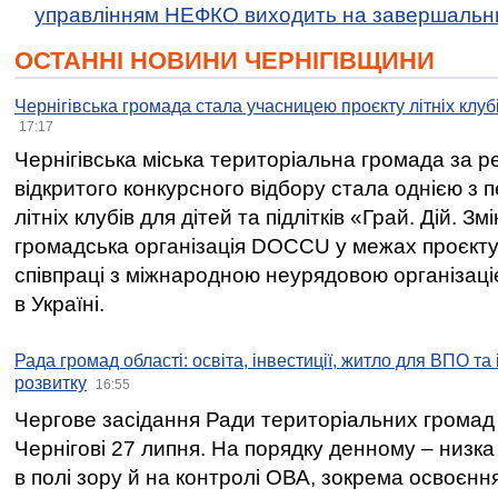
управлінням НЕФКО виходить на завершальн
ОСТАННІ НОВИНИ ЧЕРНІГІВЩИНИ
Чернігівська громада стала учасницею проєкту літніх клуб
17:17
Чернігівська міська територіальна громада за 
відкритого конкурсного відбору стала однією з
літніх клубів для дітей та підлітків «Грай. Дій. З
громадська організація DOCCU у межах проєкту 
співпраці з міжнародною неурядовою організаціє
в Україні.
Рада громад області: освіта, інвестиції, житло для ВПО та
розвитку
16:55
Чергове засідання Ради територіальних громад 
Чернігові 27 липня. На порядку денному – низка
в полі зору й на контролі ОВА, зокрема освоєння