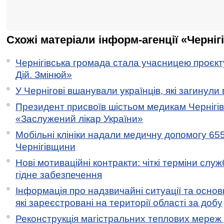
Схожі матеріали інформ-агенції «Черніг
Чернігівська громада стала учасницею проєкту 
Дій. Змінюй»
У Чернігові вшанували українців, які загинули 
Президент присвоїв шістьом медикам Чернігі
«Заслужений лікар України»
Мобільні клініки надали медичну допомогу 65
Чернігівщини
Нові мотиваційні контракти: чіткі терміни служ
гідне забезпечення
Інформація про надзвичайні ситуації та основн
які зареєстровані на території області за добу
Реконструкція магістральних теплових мереж у