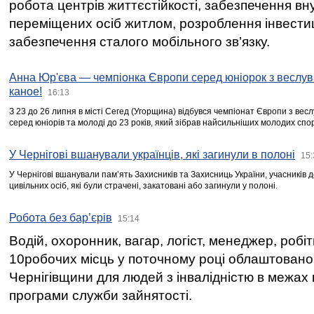
робота центрів життєстійкості, забезпечення вн
переміщених осіб житлом, розроблення інвестиц
забезпечення сталого мобільного зв’язку.
Анна Юр'єва — чемпіонка Європи серед юніорок з веслув
каное!
16:13
З 23 до 26 липня в місті Сегед (Угорщина) відбувся чемпіонат Європи з вес
серед юніорів та молоді до 23 років, який зібрав найсильніших молодих спо
У Чернігові вшанували українців, які загинули в полоні
15:
У Чернігові вшанували пам’ять Захисників та Захисниць України, учасників
цивільних осіб, які були страчені, закатовані або загинули у полоні.
Робота без бар’єрів
15:14
Водій, охоронник, вагар, логіст, менеджер, робі
10робочих місць у поточному році облаштован
Чернігівщини для людей з інвалідністю в межах
програми служби зайнятості.