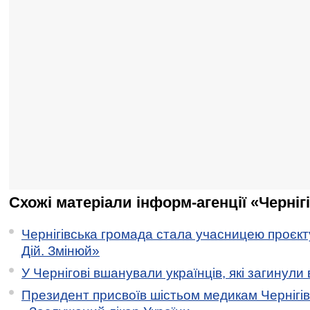
Схожі матеріали інформ-агенції «Черніг
Чернігівська громада стала учасницею проєкту 
Дій. Змінюй»
У Чернігові вшанували українців, які загинули 
Президент присвоїв шістьом медикам Чернігі