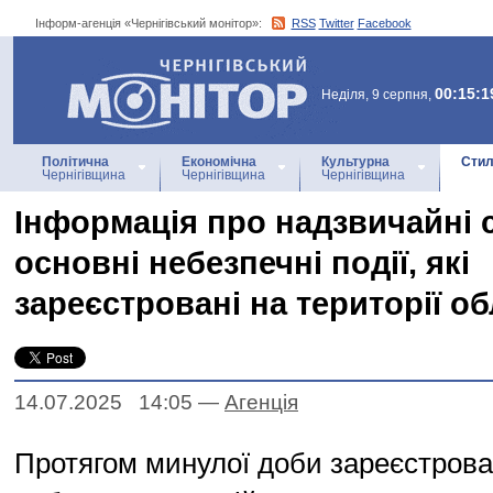
Інформ-агенція «Чернігівський монітор»:
RSS
Twitter
Facebook
Інформ-агенція
«Чернігівський монітор»
00:15:1
Неділя, 9 серпня,
Політична
Економічна
Культурна
Стил
Чернігівщина
Чернігівщина
Чернігівщина
Інформація про надзвичайні с
основні небезпечні події, які
зареєстровані на території об
14.07.2025 14:05
—
Агенцiя
Протягом минулої доби зареєстрова