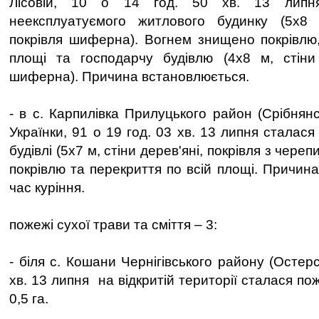
Лісовій, 10 о 14 год. 50 хв. 13 липн
неексплуатуємого житлового будинку (5х8 м
покрівля шиферна). Вогнем знищено покрівлю,
площі та господарчу будівлю (4х8 м, стіни 
шиферна). Причина встановлюється.
- в с. Карпилівка Прилуцького район (Срібнянс
Українки, 91 о 19 год. 03 хв. 13 липня сталас
будівлі (5х7 м, стіни дерев'яні, покрівля з чере
покрівлю та перекриття по всій площі. Причина
час куріння.
пожежі сухої трави та сміття – 3:
- біля с. Кошани Чернігівського району (Остерс
хв. 13 липня на відкритій території сталася по
0,5 га.