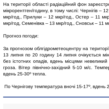
На території області радіаційний фон зареєст
мікрорентген/годину, в тому числі: Чернігів – 12
мкр/год., Прилуки – 12 мкр/год., Остер – 11 мк
мкр/год, Семенівка – 13 мкр/год., Сновськ – 11 м
Прогноз погоди:
За прогнозом облгідрометеоцентру на території
13 липня по 20 годину 14 липня очікується мі
без істотних опадів, вдень місцями невеликий
гроза. Вітер північно-західний 5-10 м/с. Темпе
вдень 25-30º тепла.
По Чернігову температура вночі 15-17º, вдень 2