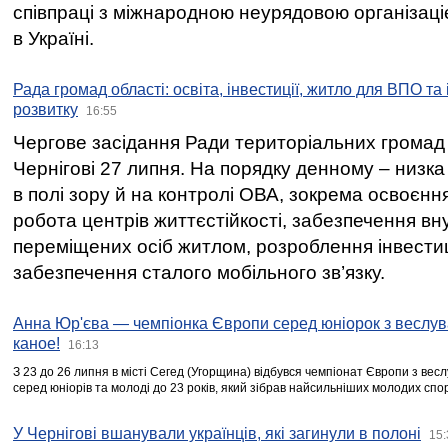
співпраці з міжнародною неурядовою організаціє
в Україні.
Рада громад області: освіта, інвестиції, житло для ВПО та
розвитку
16:55
Чергове засідання Ради територіальних громад 
Чернігові 27 липня. На порядку денному – низка
в полі зору й на контролі ОВА, зокрема освоєння
робота центрів життєстійкості, забезпечення вн
переміщених осіб житлом, розроблення інвестиц
забезпечення сталого мобільного зв’язку.
Анна Юр'єва — чемпіонка Європи серед юніорок з веслув
каное!
16:13
З 23 до 26 липня в місті Сегед (Угорщина) відбувся чемпіонат Європи з вес
серед юніорів та молоді до 23 років, який зібрав найсильніших молодих спо
У Чернігові вшанували українців, які загинули в полоні
15: