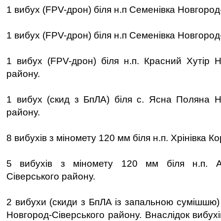
1 вибух (FPV-дрон) біля н.п Семенівка Новгород
1 вибух (FPV-дрон) біля н.п Семенівка Новгород
1 вибух (FPV-дрон) біля н.п. Красний Хутір Н
району.
1 вибух (скид з БпЛА) біля с. Ясна Поляна Н
району.
8 вибухів з міномету 120 мм біля н.п. Хрінівка К
5 вибухів з міномету 120 мм біля н.п. А
Сіверського району.
2 вибухи (скиди з БпЛА із запальною сумішшю) б
Новгород-Сіверського району. Внаслідок вибух