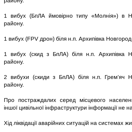
району.
1 вибух (БпЛА ймовірно типу «Молнія») в Но
району.
1 вибух (FPV дрон) біля н.п. Архипівка Новгород
1 вибух (скид з БпЛА) біля н.п. Архипівка Н
району.
2 вибухи (скиди з БпЛА) біля н.п. Грем’яч Н
району.
Про постраждалих серед місцевого населе
іншої цивільної інфраструктури інформації не н
Хід ліквідації аварійних ситуацій на системах ж