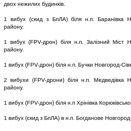
двох нежилих будинків.
1 вибух (скид з БпЛА) біля н.п. Баранівка Н
району.
1 вибух (FPV-дрон) біля н.п. Залізний Міст Н
району.
1 вибух (FPV-дрон) біля н.п. Бучки Новгород-Сів
2 вибухи (FPV-дрони) біля н.п. Медведівка Н
району.
1 вибух (FPV-дрон) біля н.п Хрінівка Корюківсько
1 вибух (скид з БпЛА) в н.п. Богданове Новгород