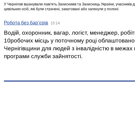
У Чернігові вшанували пам’ять Захисників та Захисниць України, учасників
цивільних осіб, які були страчені, закатовані або загинули у полоні.
Робота без бар’єрів
15:14
Водій, охоронник, вагар, логіст, менеджер, робі
10робочих місць у поточному році облаштован
Чернігівщини для людей з інвалідністю в межах
програми служби зайнятості.