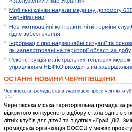
«Заслужений лікар України»
Мобільні клініки надали медичну допомогу 65
Чернігівщини
Нові мотиваційні контракти: чіткі терміни служ
гідне забезпечення
Інформація про надзвичайні ситуації та основн
які зареєстровані на території області за добу
Реконструкція магістральних теплових мереж у
управлінням НЕФКО виходить на завершальн
ОСТАННІ НОВИНИ ЧЕРНІГІВЩИНИ
Чернігівська громада стала учасницею проєкту літніх клуб
17:17
Чернігівська міська територіальна громада за 
відкритого конкурсного відбору стала однією з
літніх клубів для дітей та підлітків «Грай. Дій. З
громадська організація DOCCU у межах проєкту 