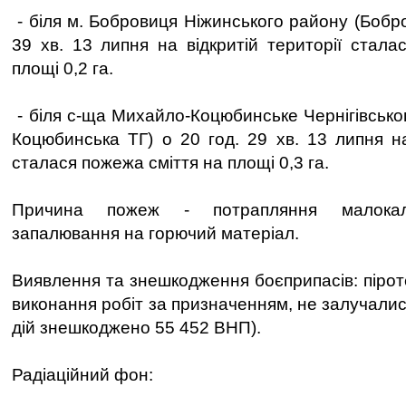
- біля м. Бобровиця Ніжинського району (Бобро
39 хв. 13 липня на відкритій території стала
площі 0,2 га.
- біля с-ща Михайло-Коцюбинське Чернігівсько
Коцюбинська ТГ) о 20 год. 29 хв. 13 липня на
сталася пожежа сміття на площі 0,3 га.
Причина пожеж - потрапляння малокал
запалювання на горючий матеріал.
Виявлення та знешкодження боєприпасів: піроте
виконання робіт за призначенням, не залучалис
дій знешкоджено 55 452 ВНП).
Радіаційний фон: