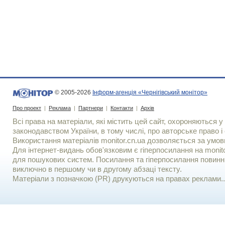
© 2005-2026
Інформ-агенція «Чернігівський монітор»
Про проект
|
Реклама
|
Партнери
|
Контакти
|
Архів
Всі права на матеріали, які містить цей сайт, охороняються у 
законодавством України, в тому числі, про авторське право і 
Використання матерiалiв monitor.cn.ua дозволяється за умов
Для iнтернет-видань обов'язковим є гiперпосилання на monito
для пошукових систем. Посилання та гіперпосилання повинні
виключно в першому чи в другому абзаці тексту.
Матеріали з позначкою (PR) друкуються на правах реклами..