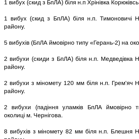
1 вибух (скид з БпЛА) біля н.п Хрінівка Корюківс
1 вибух (скид з БпЛА) біля н.п. Тимоновичі Н
району.
5 вибухів (БпЛА ймовірно типу «Герань-2) на око
2 вибухи (скиди з БпЛА) біля н.п. Медведівка 
району.
2 вибухи з міномету 120 мм біля н.п. Грем'яч 
району.
2 вибухи (падіння уламків БпЛА ймовірно т
околиці м. Чернігова.
8 вибухів з міномету 82 мм біля н.п. Блешня 