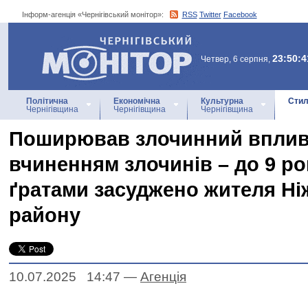
Інформ-агенція «Чернігівський монітор»:
RSS
Twitter
Facebook
Інформ-агенція
«Чернігівський монітор»
23:50:4
Четвер, 6 серпня,
Політична
Економічна
Культурна
Стил
Чернігівщина
Чернігівщина
Чернігівщина
Поширював злочинний вплив 
вчиненням злочинів – до 9 ро
ґратами засуджено жителя Ні
району
10.07.2025 14:47
—
Агенцiя