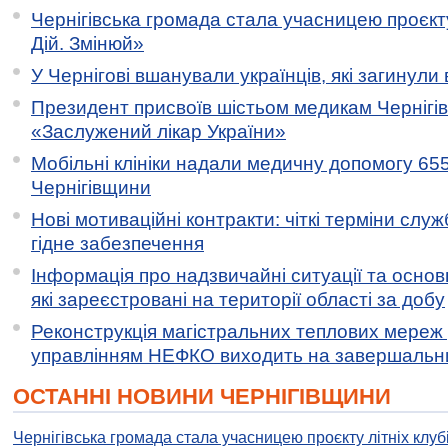
Чернігівська громада стала учасницею проєкту 
Дій. Змінюй»
У Чернігові вшанували українців, які загинули 
Президент присвоїв шістьом медикам Чернігі
«Заслужений лікар України»
Мобільні клініки надали медичну допомогу 65
Чернігівщини
Нові мотиваційні контракти: чіткі терміни служ
гідне забезпечення
Інформація про надзвичайні ситуації та основн
які зареєстровані на території області за добу
Реконструкція магістральних теплових мереж у
управлінням НЕФКО виходить на завершальн
ОСТАННІ НОВИНИ ЧЕРНІГІВЩИНИ
Чернігівська громада стала учасницею проєкту літніх клуб