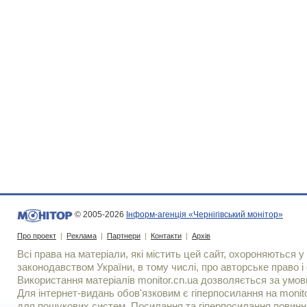
© 2005-2026
Інформ-агенція «Чернігівський монітор»
Про проект
|
Реклама
|
Партнери
|
Контакти
|
Архів
Всі права на матеріали, які містить цей сайт, охороняються у 
законодавством України, в тому числі, про авторське право і 
Використання матерiалiв monitor.cn.ua дозволяється за умов
Для iнтернет-видань обов'язковим є гiперпосилання на monito
для пошукових систем. Посилання та гіперпосилання повинні