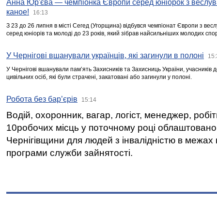
Анна Юр'єва — чемпіонка Європи серед юніорок з веслув
каное!
16:13
З 23 до 26 липня в місті Сегед (Угорщина) відбувся чемпіонат Європи з вес
серед юніорів та молоді до 23 років, який зібрав найсильніших молодих спо
У Чернігові вшанували українців, які загинули в полоні
15:
У Чернігові вшанували пам’ять Захисників та Захисниць України, учасників
цивільних осіб, які були страчені, закатовані або загинули у полоні.
Робота без бар’єрів
15:14
Водій, охоронник, вагар, логіст, менеджер, робі
10робочих місць у поточному році облаштован
Чернігівщини для людей з інвалідністю в межах
програми служби зайнятості.