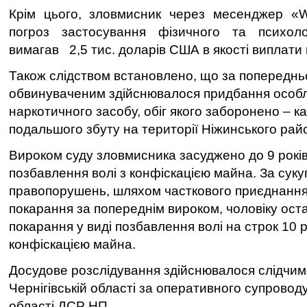
Крім цього, зловмисник через месенджер «
погроз застосування фізичного та психоло
вимагав 2,5 тис. доларів США в якості виплати 
Також слідством встановлено, що за попередн
обвинуваченим здійснювалося придбання особ
наркотичного засобу, обіг якого заборонено – к
подальшого збуту на території Ніжинського рай
Вироком суду зловмисника засуджено до 9 років 
позбавлення волі з конфіскацією майна. За сук
правопорушень, шляхом часткового приєднання
покарання за попереднім вироком, чоловіку ос
покарання у виді позбавлення волі на строк 10 ро
конфіскацією майна.
Досудове розслідування здійснювалося слідчим
Чернігівській області за оперативного супроводу
області ДСР НП.