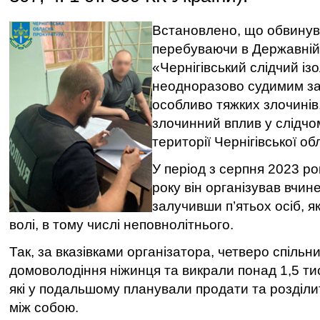
Встановлено, що обвинув
перебуваючи в Державній
«Чернігівський слідчий із
неодноразово судимим за
особливо тяжких злочинів
злочинний вплив у слідчом
території Чернігівської обл
У період з серпня 2023 р
року він організував вчин
залучивши п’ятьох осіб, я
волі, в тому числі неповнолітнього.
Так, за вказівками організатора, четверо спільн
домоволодіння ніжинця та викрали понад 1,5 тис
які у подальшому планували продати та розділи
між собою.