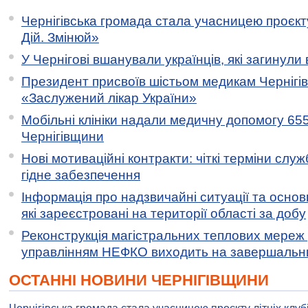
Чернігівська громада стала учасницею проєкту 
Дій. Змінюй»
У Чернігові вшанували українців, які загинули 
Президент присвоїв шістьом медикам Чернігі
«Заслужений лікар України»
Мобільні клініки надали медичну допомогу 65
Чернігівщини
Нові мотиваційні контракти: чіткі терміни служ
гідне забезпечення
Інформація про надзвичайні ситуації та основн
які зареєстровані на території області за добу
Реконструкція магістральних теплових мереж у
управлінням НЕФКО виходить на завершальн
ОСТАННІ НОВИНИ ЧЕРНІГІВЩИНИ