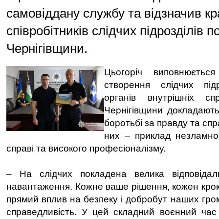
самовіддану службу та відзначив к
співробітників слідчих підрозділів по
Чернігівщини.
Цьогоріч виповнюєть
створення слідчих під
органів внутрішніх спр
Чернігівщини докладают
боротьбі за правду та спр
них – приклад незламност
справі та високого професіоналізму.
– На слідчих покладена велика відповіда
навантаження. Кожне ваше рішення, кожен крок
прямий вплив на безпеку і добробут наших гром
справедливість. У цей складний воєнний час