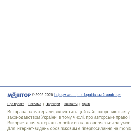
© 2005-2026
Інформ-агенція «Чернігівський монітор»
Про проект
|
Реклама
|
Партнери
|
Контакти
|
Архів
Всі права на матеріали, які містить цей сайт, охороняються у 
законодавством України, в тому числі, про авторське право і 
Використання матерiалiв monitor.cn.ua дозволяється за умов
Для iнтернет-видань обов'язковим є гiперпосилання на monito