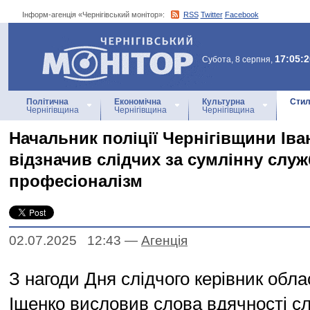
Інформ-агенція «Чернігівський монітор»:
RSS
Twitter
Facebook
Інформ-агенція
«Чернігівський монітор»
17:05:2
Субота, 8 серпня,
Політична
Економічна
Культурна
Стил
Чернігівщина
Чернігівщина
Чернігівщина
Начальник поліції Чернігівщини Іва
відзначив слідчих за сумлінну служ
професіоналізм
02.07.2025 12:43
—
Агенцiя
З нагоди Дня слідчого керівник облас
Іщенко висловив слова вдячності с