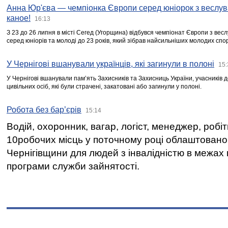
Анна Юр'єва — чемпіонка Європи серед юніорок з веслув
каное!
16:13
З 23 до 26 липня в місті Сегед (Угорщина) відбувся чемпіонат Європи з вес
серед юніорів та молоді до 23 років, який зібрав найсильніших молодих спо
У Чернігові вшанували українців, які загинули в полоні
15:
У Чернігові вшанували пам’ять Захисників та Захисниць України, учасників
цивільних осіб, які були страчені, закатовані або загинули у полоні.
Робота без бар’єрів
15:14
Водій, охоронник, вагар, логіст, менеджер, робі
10робочих місць у поточному році облаштован
Чернігівщини для людей з інвалідністю в межах
програми служби зайнятості.