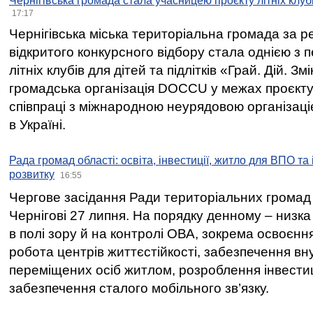
Чернігівська громада стала учасницею проєкту літніх клуб
17:17
Чернігівська міська територіальна громада за 
відкритого конкурсного відбору стала однією з
літніх клубів для дітей та підлітків «Грай. Дій. З
громадська організація DOCCU у межах проєкту 
співпраці з міжнародною неурядовою організаціє
в Україні.
Рада громад області: освіта, інвестиції, житло для ВПО та
розвитку
16:55
Чергове засідання Ради територіальних громад 
Чернігові 27 липня. На порядку денному – низка
в полі зору й на контролі ОВА, зокрема освоєння
робота центрів життєстійкості, забезпечення вн
переміщених осіб житлом, розроблення інвестиц
забезпечення сталого мобільного зв’язку.