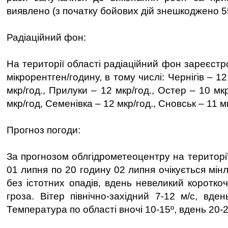
виявлено (з початку бойових дій знешкоджено 5
Радіаційний фон:
На території області радіаційний фон зареєст
мікрорентген/годину, в тому числі: Чернігів – 12
мкр/год., Прилуки – 12 мкр/год., Остер – 10 мк
мкр/год, Семенівка – 12 мкр/год., Сновськ – 11 м
Прогноз погоди:
За прогнозом облгідрометеоцентру на території
01 липня по 20 годину 02 липня очікується мінл
без істотних опадів, вдень невеликий коротко
гроза. Вітер північно-західний 7-12 м/с, вде
Температура по області вночі 10-15º, вдень 20-2