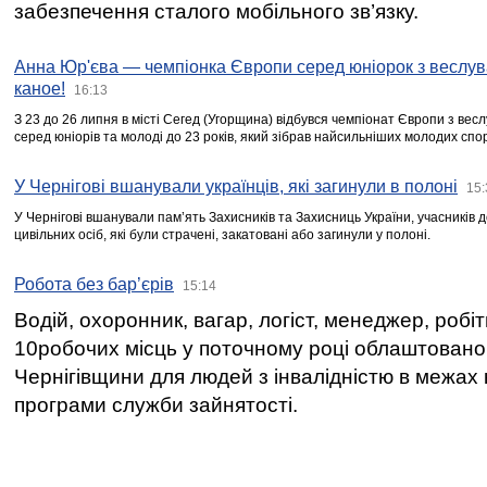
забезпечення сталого мобільного зв’язку.
Анна Юр'єва — чемпіонка Європи серед юніорок з веслув
каное!
16:13
З 23 до 26 липня в місті Сегед (Угорщина) відбувся чемпіонат Європи з вес
серед юніорів та молоді до 23 років, який зібрав найсильніших молодих спо
У Чернігові вшанували українців, які загинули в полоні
15:
У Чернігові вшанували пам’ять Захисників та Захисниць України, учасників
цивільних осіб, які були страчені, закатовані або загинули у полоні.
Робота без бар’єрів
15:14
Водій, охоронник, вагар, логіст, менеджер, робі
10робочих місць у поточному році облаштован
Чернігівщини для людей з інвалідністю в межах
програми служби зайнятості.