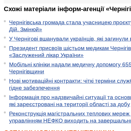
Схожі матеріали інформ-агенції «Черніг
Чернігівська громада стала учасницею проєкту 
Дій. Змінюй»
У Чернігові вшанували українців, які загинули 
Президент присвоїв шістьом медикам Чернігі
«Заслужений лікар України»
Мобільні клініки надали медичну допомогу 65
Чернігівщини
Нові мотиваційні контракти: чіткі терміни служ
гідне забезпечення
Інформація про надзвичайні ситуації та основн
які зареєстровані на території області за добу
Реконструкція магістральних теплових мереж у
управлінням НЕФКО виходить на завершальн