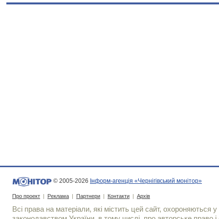
© 2005-2026
Інформ-агенція «Чернігівський монітор»
Про проект
|
Реклама
|
Партнери
|
Контакти
|
Архів
Всі права на матеріали, які містить цей сайт, охороняються у 
законодавством України, в тому числі, про авторське право і 