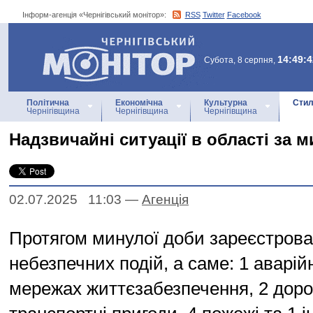
Інформ-агенція «Чернігівський монітор»:
RSS
Twitter
Facebook
Інформ-агенція
«Чернігівський монітор»
14:49:4
Субота, 8 серпня,
Політична
Економічна
Культурна
Стил
Чернігівщина
Чернігівщина
Чернігівщина
Надзвичайні ситуації в області за 
02.07.2025 11:03
—
Агенцiя
Протягом минулої доби зареєстрова
небезпечних подій, а саме: 1 аварій
мережах життєзабезпечення, 2 дор