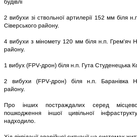
будівлі
2 вибухи зі ствольної артилерії 152 мм біля н.
Сіверського району.
4 вибухи з міномету 120 мм біля н.п. Грем'яч 
району.
1 вибух (FPV-дрон) біля н.п. Гута Студенецька К
2 вибухи (FPV-дрон) біля н.п. Баранівка Но
району.
Про інших постраждалих серед місцев
пошкодження іншої цивільної інфраструкт
надходило.
Хід ліквідації аварійної ситуації на системах ж