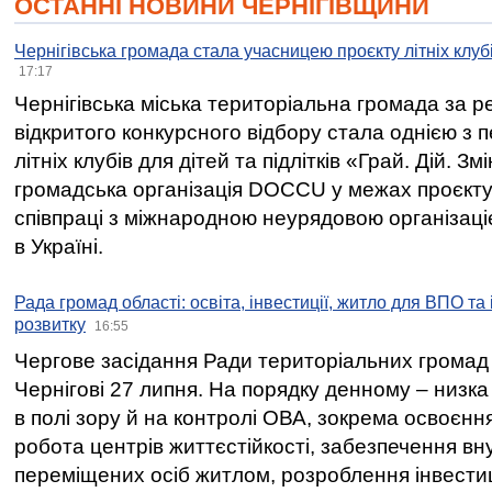
ОСТАННІ НОВИНИ ЧЕРНІГІВЩИНИ
Чернігівська громада стала учасницею проєкту літніх клуб
17:17
Чернігівська міська територіальна громада за 
відкритого конкурсного відбору стала однією з
літніх клубів для дітей та підлітків «Грай. Дій. З
громадська організація DOCCU у межах проєкту 
співпраці з міжнародною неурядовою організаціє
в Україні.
Рада громад області: освіта, інвестиції, житло для ВПО та
розвитку
16:55
Чергове засідання Ради територіальних громад 
Чернігові 27 липня. На порядку денному – низка
в полі зору й на контролі ОВА, зокрема освоєння
робота центрів життєстійкості, забезпечення вн
переміщених осіб житлом, розроблення інвестиц