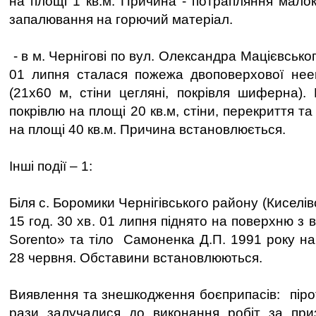
на площі 1 кв.м. Причина - потрапляння мало
запалювання на горючий матеріал.
- в м. Чернігові по вул. Олександра Мацієвського
01 липня сталася пожежа двоповерхової неек
(21х60 м, стіни цегляні, покрівля шиферна)
покрівлю на площі 20 кв.м, стіни, перекриття та
на площі 40 кв.м. Причина встановлюється.
Інші події – 1:
Біля с. Боромики Чернігівського району (Киселівс
15 год. 30 хв. 01 липня піднято на поверхню з 
Sorento» та тіло Самоненка Д.П. 1991 року на
28 червня. Обставини встановлюються.
Виявлення та знешкодження боєприпасів: пірот
рази залучалися до виконання робіт за пр