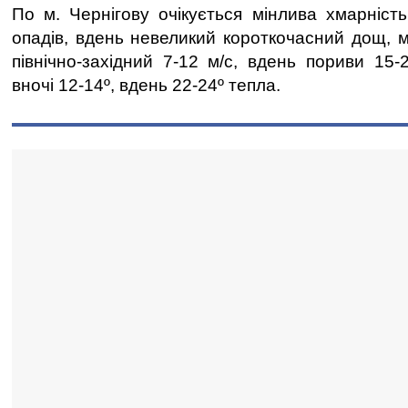
По м. Чернігову очікується мінлива хмарність
опадів, вдень невеликий короткочасний дощ, м
північно-західний 7-12 м/с, вдень пориви 15-
вночі 12-14º, вдень 22-24º тепла.