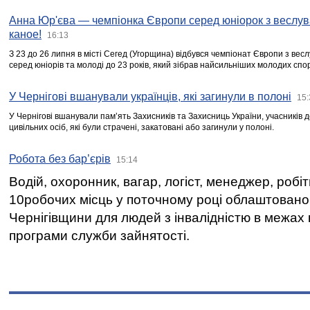
Анна Юр'єва — чемпіонка Європи серед юніорок з веслув
каное!
16:13
З 23 до 26 липня в місті Сегед (Угорщина) відбувся чемпіонат Європи з вес
серед юніорів та молоді до 23 років, який зібрав найсильніших молодих спо
У Чернігові вшанували українців, які загинули в полоні
15:
У Чернігові вшанували пам’ять Захисників та Захисниць України, учасників
цивільних осіб, які були страчені, закатовані або загинули у полоні.
Робота без бар’єрів
15:14
Водій, охоронник, вагар, логіст, менеджер, робі
10робочих місць у поточному році облаштован
Чернігівщини для людей з інвалідністю в межах
програми служби зайнятості.