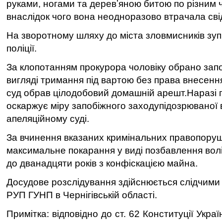
руками, ногами та деревʼяною битою по різним 
внаслідок чого вона неодноразово втрачала сві
На зворотному шляху до міста зловмисників зу
поліції.
За клопотанням прокурора чоловіку обрано запо
вигляді тримання під вартою без права внесення
суд обрав цілодобовий домашній арешт.Наразі 
оскаржує міру запобіжного заходупідозрюваної 
апеляційному суді.
За вчинення вказаних кримінальних правопору
максимальне покарання у виді позбавлення волі
до дванадцяти років з конфіскацією майна.
Досудове розслідування здійснюється слідчими
РУП ГУНП в Чернігівській області.
Примітка: відповідно до ст. 62 Конституції Укр