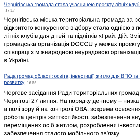
Чернігівська громада стала учасницею проєкту літніх клуб
17:17
Чернігівська міська територіальна громада за 
відкритого конкурсного відбору стала однією з
літніх клубів для дітей та підлітків «Грай. Дій. З
громадська організація DOCCU у межах проєкту 
співпраці з міжнародною неурядовою організаціє
в Україні.
Рада громад області: освіта, інвестиції, житло для ВПО та
розвитку
16:55
Чергове засідання Ради територіальних громад 
Чернігові 27 липня. На порядку денному – низка
в полі зору й на контролі ОВА, зокрема освоєння
робота центрів життєстійкості, забезпечення вн
переміщених осіб житлом, розроблення інвестиц
забезпечення сталого мобільного зв’язку.