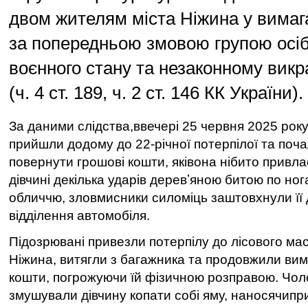
двом жителям міста Ніжина у вимаг
за попередньою змовою групою осіб
воєнного стану та незаконному вик
(ч. 4 ст. 189, ч. 2 ст. 146 КК України).
За даними слідства,ввечері 25 червня 2025 року
прийшли додому до 22-річної потерпілої та поч
повернути грошові кошти, яківона нібито привл
дівчині декілька ударів деревʼяною битою по но
обличчю, зловмисники силоміць заштовхнули її
відділення автомобіля.
Підозрювані привезли потерпілу до лісового мас
Ніжина, витягли з багажника та продовжили вим
кошти, погрожуючи їй фізичною розправою. Чоло
змушували дівчину копати собі яму, наносячипр