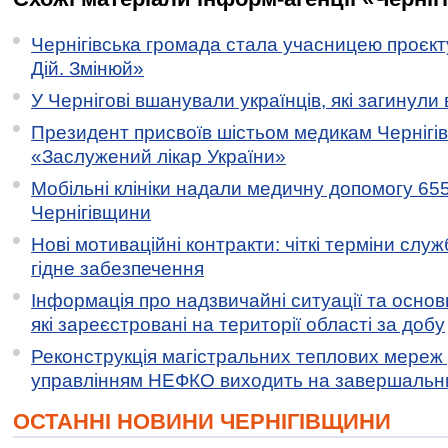
Чернігівська громада стала учасницею проєкту 
Дій. Змінюй»
У Чернігові вшанували українців, які загинули 
Президент присвоїв шістьом медикам Чернігі
«Заслужений лікар України»
Мобільні клініки надали медичну допомогу 65
Чернігівщини
Нові мотиваційні контракти: чіткі терміни служ
гідне забезпечення
Інформація про надзвичайні ситуації та основн
які зареєстровані на території області за добу
Реконструкція магістральних теплових мереж у
управлінням НЕФКО виходить на завершальн
ОСТАННІ НОВИНИ ЧЕРНІГІВЩИНИ