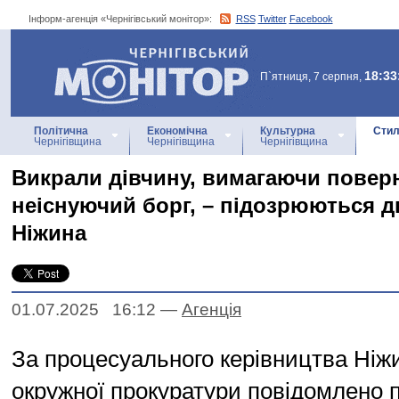
Інформ-агенція «Чернігівський монітор»:
RSS
Twitter
Facebook
Інформ-агенція
«Чернігівський монітор»
18:33
П`ятниця, 7 серпня,
Політична
Економічна
Культурна
Стил
Чернігівщина
Чернігівщина
Чернігівщина
Викрали дівчину, вимагаючи повер
неіснуючий борг, – підозрюються д
Ніжина
01.07.2025 16:12
—
Агенцiя
За процесуального керівництва Ніж
окружної прокуратури повідомлено п