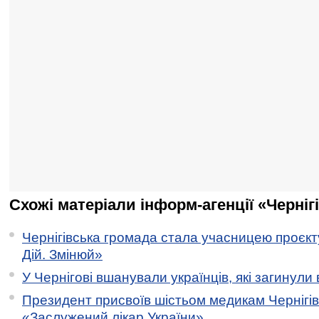
Схожі матеріали інформ-агенції «Черніг
Чернігівська громада стала учасницею проєкту 
Дій. Змінюй»
У Чернігові вшанували українців, які загинули 
Президент присвоїв шістьом медикам Чернігі
«Заслужений лікар України»