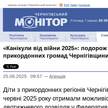
Інформ-агенція «Чернігівський монітор»:
RSS
Twitter
Facebook
Інформ-агенція
«Чернігівський монітор»
05:39
П`ятниця, 7 серпня,
Політична
Економічна
Культурна
Стил
Чернігівщина
Чернігівщина
Чернігівщина
«Канікули від війни 2025»: подорож
прикордонних громад Чернігівщини
25.06.2025 09:57
—
Агенцiя
Діти з прикордонних регіонів Чернігі
червні 2025 року отримали можливі
двотижневого дозвілля у Федеративн