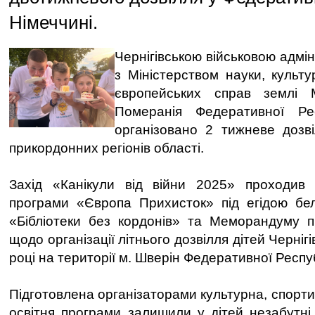
Німеччині.
Чернігівською військовою адмін
з Міністерством науки, культ
європейських справ землі М
Померанія Федеративної Рес
організовано 2 тижневе дозв
прикордонних регіонів області.
Захід «Канікули від війни 2025» проходив
програми «Європа Прихисток» під егідою бельг
«Бібліотеки без кордонів» та Меморандуму п
щодо організації літнього дозвілля дітей Чернігі
році на території м. Шверін Федеративної Респу
Підготовлена організаторами культурна, спорт
освітня програми залишили у дітей незабутні