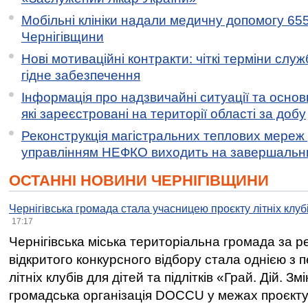
Мобільні клініки надали медичну допомогу 65
Чернігівщини
Нові мотиваційні контракти: чіткі терміни служ
гідне забезпечення
Інформація про надзвичайні ситуації та основн
які зареєстровані на території області за добу
Реконструкція магістральних теплових мереж у
управлінням НЕФКО виходить на завершальн
ОСТАННІ НОВИНИ ЧЕРНІГІВЩИНИ
Чернігівська громада стала учасницею проєкту літніх клуб
17:17
Чернігівська міська територіальна громада за 
відкритого конкурсного відбору стала однією з
літніх клубів для дітей та підлітків «Грай. Дій. З
громадська організація DOCCU у межах проєкту 