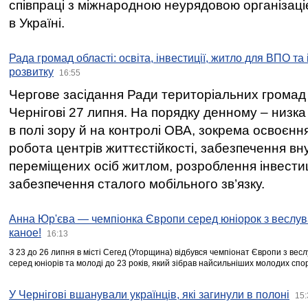
співпраці з міжнародною неурядовою організаціє
в Україні.
Рада громад області: освіта, інвестиції, житло для ВПО та
розвитку
16:55
Чергове засідання Ради територіальних громад 
Чернігові 27 липня. На порядку денному – низка
в полі зору й на контролі ОВА, зокрема освоєння
робота центрів життєстійкості, забезпечення вн
переміщених осіб житлом, розроблення інвестиц
забезпечення сталого мобільного зв’язку.
Анна Юр'єва — чемпіонка Європи серед юніорок з веслув
каное!
16:13
З 23 до 26 липня в місті Сегед (Угорщина) відбувся чемпіонат Європи з вес
серед юніорів та молоді до 23 років, який зібрав найсильніших молодих спо
У Чернігові вшанували українців, які загинули в полоні
15: