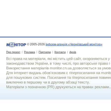
© 2005-2026
Інформ-агенція «Чернігівський монітор»
Про проект
|
Реклама
|
Партнери
|
Контакти
|
Архів
Всі права на матеріали, які містить цей сайт, охороняються у 
законодавством України, в тому числі, про авторське право і 
Використання матерiалiв monitor.cn.ua дозволяється за умов
Для iнтернет-видань обов'язковим є гiперпосилання на monito
для пошукових систем. Посилання та гіперпосилання повинні
виключно в першому чи в другому абзаці тексту.
Матеріали з позначкою (PR) друкуються на правах реклами..