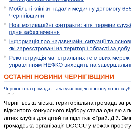
Мобільні клініки надали медичну допомогу 65
Чернігівщини
Нові мотиваційні контракти: чіткі терміни служ
гідне забезпечення
Інформація про надзвичайні ситуації та основн
які зареєстровані на території області за добу
Реконструкція магістральних теплових мереж у
управлінням НЕФКО виходить на завершальн
ОСТАННІ НОВИНИ ЧЕРНІГІВЩИНИ
Чернігівська громада стала учасницею проєкту літніх клуб
17:17
Чернігівська міська територіальна громада за 
відкритого конкурсного відбору стала однією з
літніх клубів для дітей та підлітків «Грай. Дій. З
громадська організація DOCCU у межах проєкту 