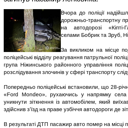
Вчора до поліції надійш
дорожньо-транспортну пр
на автодорозі «Кіпті-Г
селами Бобрик та Зруб, Н
За викликом на місце по
поліцейські відділу реагування патрульної поліц
група Ніжинського районного управління поліці
розслідування злочинів у сфері транспорту слід
Попередньо поліцейські встановили, що 28-річ
«Ford Mondeo», рухаючись у напрямку села
уникнути зіткнення із автомобілем, який виїха
здійснив з’їзд на праве узбіччя автодороги де зі
В результаті ДТП пасажир авто помер на місці п