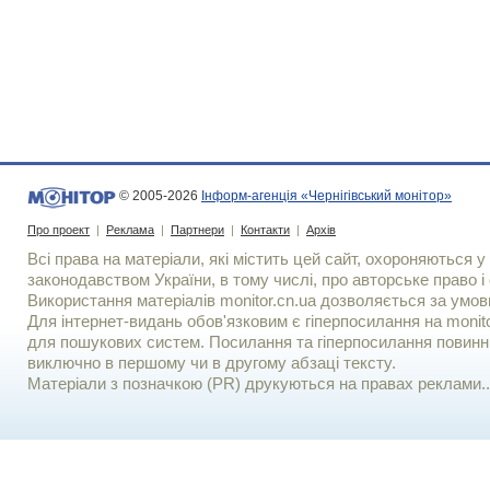
© 2005-2026
Інформ-агенція «Чернігівський монітор»
Про проект
|
Реклама
|
Партнери
|
Контакти
|
Архів
Всі права на матеріали, які містить цей сайт, охороняються у 
законодавством України, в тому числі, про авторське право і 
Використання матерiалiв monitor.cn.ua дозволяється за умов
Для iнтернет-видань обов'язковим є гiперпосилання на monito
для пошукових систем. Посилання та гіперпосилання повинні
виключно в першому чи в другому абзаці тексту.
Матеріали з позначкою (PR) друкуються на правах реклами..