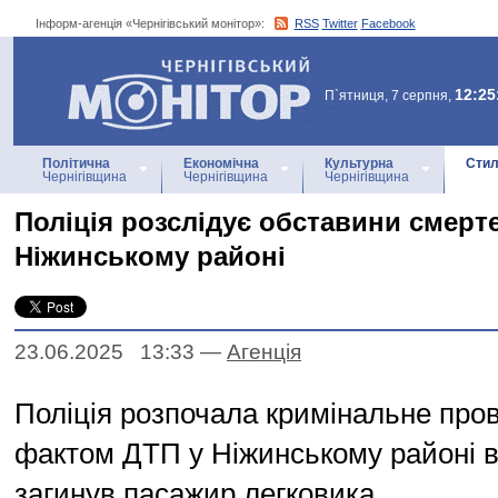
Інформ-агенція «Чернігівський монітор»:
RSS
Twitter
Facebook
Інформ-агенція
«Чернігівський монітор»
12:25
П`ятниця, 7 серпня,
Політична
Економічна
Культурна
Стил
Чернігівщина
Чернігівщина
Чернігівщина
Поліція розслідує обставини смерт
Ніжинському районі
23.06.2025 13:33
—
Агенцiя
Поліція розпочала кримінальне про
фактом ДТП у Ніжинському районі в
загинув пасажир легковика.