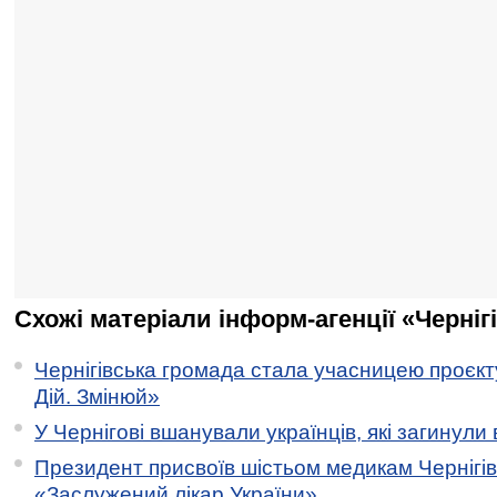
Схожі матеріали інформ-агенції «Черніг
Чернігівська громада стала учасницею проєкту 
Дій. Змінюй»
У Чернігові вшанували українців, які загинули 
Президент присвоїв шістьом медикам Чернігі
«Заслужений лікар України»