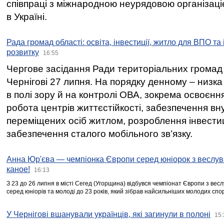
співпраці з міжнародною неурядовою організаціє
в Україні.
Рада громад області: освіта, інвестиції, житло для ВПО та
розвитку
16:55
Чергове засідання Ради територіальних громад 
Чернігові 27 липня. На порядку денному – низка
в полі зору й на контролі ОВА, зокрема освоєння
робота центрів життєстійкості, забезпечення вн
переміщених осіб житлом, розроблення інвестиц
забезпечення сталого мобільного зв’язку.
Анна Юр'єва — чемпіонка Європи серед юніорок з веслув
каное!
16:13
З 23 до 26 липня в місті Сегед (Угорщина) відбувся чемпіонат Європи з вес
серед юніорів та молоді до 23 років, який зібрав найсильніших молодих спо
У Чернігові вшанували українців, які загинули в полоні
15: