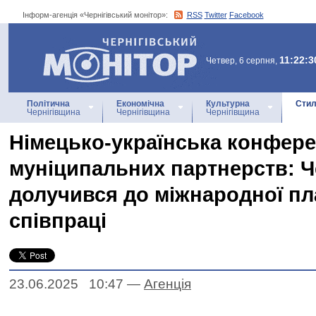
Інформ-агенція «Чернігівський монітор»:
RSS
Twitter
Facebook
Інформ-агенція
«Чернігівський монітор»
11:22:3
Четвер, 6 серпня,
Політична
Економічна
Культурна
Стил
Чернігівщина
Чернігівщина
Чернігівщина
Німецько-українська конфере
муніципальних партнерств: Ч
долучився до міжнародної п
співпраці
23.06.2025 10:47
—
Агенцiя