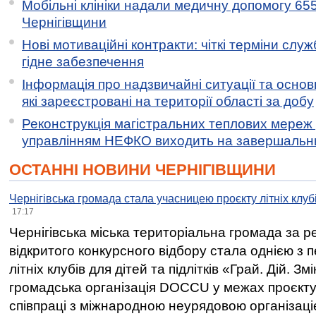
Мобільні клініки надали медичну допомогу 65
Чернігівщини
Нові мотиваційні контракти: чіткі терміни служ
гідне забезпечення
Інформація про надзвичайні ситуації та основн
які зареєстровані на території області за добу
Реконструкція магістральних теплових мереж у
управлінням НЕФКО виходить на завершальн
ОСТАННІ НОВИНИ ЧЕРНІГІВЩИНИ
Чернігівська громада стала учасницею проєкту літніх клуб
17:17
Чернігівська міська територіальна громада за 
відкритого конкурсного відбору стала однією з
літніх клубів для дітей та підлітків «Грай. Дій. З
громадська організація DOCCU у межах проєкту 
співпраці з міжнародною неурядовою організаціє