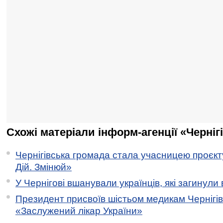
Схожі матеріали інформ-агенції «Черніг
Чернігівська громада стала учасницею проєкту 
Дій. Змінюй»
У Чернігові вшанували українців, які загинули 
Президент присвоїв шістьом медикам Чернігі
«Заслужений лікар України»