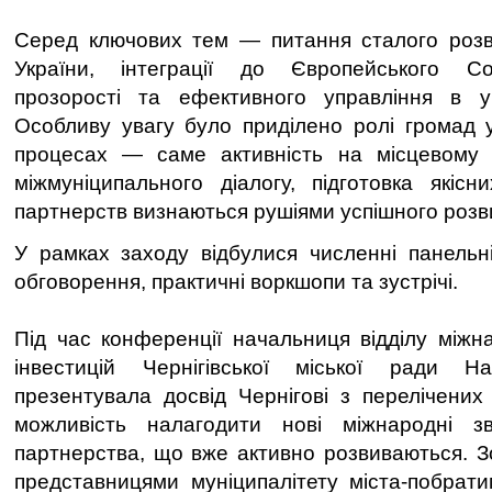
Серед ключових тем — питання сталого розви
України, інтеграції до Європейського Со
прозорості та ефективного управління в у
Особливу увагу було приділено ролі громад 
процесах — саме активність на місцевому рі
міжмуніципального діалогу, підготовка якісн
партнерств визнаються рушіями успішного розви
У рамках заходу відбулися численні панельні 
обговорення, практичні воркшопи та зустрічі.
Під час конференції начальниця відділу міжн
інвестицій Чернігівської міської ради Н
презентувала досвід Чернігові з перелічени
можливість налагодити нові міжнародні зв
партнерства, що вже активно розвиваються. Зо
представницями муніципалітету міста-побрат