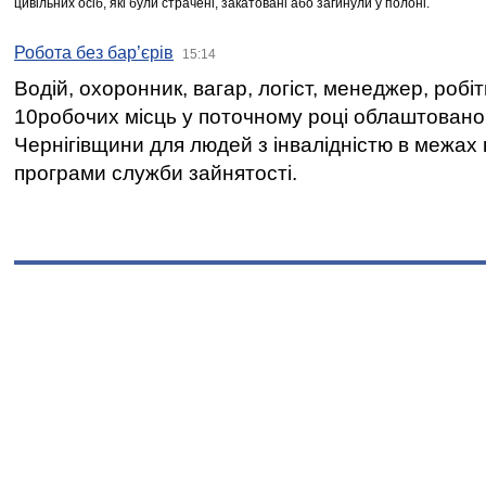
цивільних осіб, які були страчені, закатовані або загинули у полоні.
Робота без бар’єрів
15:14
Водій, охоронник, вагар, логіст, менеджер, робі
10робочих місць у поточному році облаштован
Чернігівщини для людей з інвалідністю в межах
програми служби зайнятості.