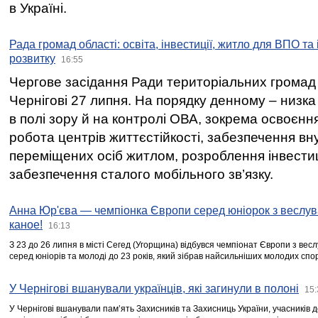
в Україні.
Рада громад області: освіта, інвестиції, житло для ВПО та
розвитку
16:55
Чергове засідання Ради територіальних громад 
Чернігові 27 липня. На порядку денному – низка
в полі зору й на контролі ОВА, зокрема освоєння
робота центрів життєстійкості, забезпечення вн
переміщених осіб житлом, розроблення інвестиц
забезпечення сталого мобільного зв’язку.
Анна Юр'єва — чемпіонка Європи серед юніорок з веслув
каное!
16:13
З 23 до 26 липня в місті Сегед (Угорщина) відбувся чемпіонат Європи з вес
серед юніорів та молоді до 23 років, який зібрав найсильніших молодих спо
У Чернігові вшанували українців, які загинули в полоні
15:
У Чернігові вшанували пам’ять Захисників та Захисниць України, учасників