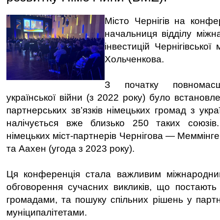
Місто Чернігів на конфе
начальниця відділу міжн
інвестицій Чернігівської 
Хольченкова.
З початку повномасшт
української війни (з 2022 року) було встанов
партнерських зв’язків німецьких громад з укр
налічується вже близько 250 таких союзів
німецьких міст-партнерів Чернігова — Меммінген
та Аахен (угода з 2023 року).
Ця конференція стала важливим міжнародн
обговорення сучасних викликів, що постають
громадами, та пошуку спільних рішень у партн
муніципалітетами.