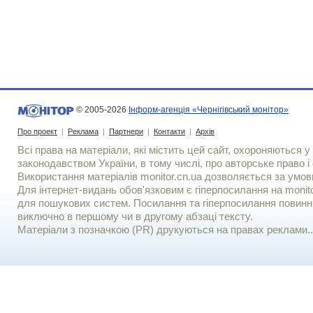
© 2005-2026
Інформ-агенція «Чернігівський монітор»
Про проект
|
Реклама
|
Партнери
|
Контакти
|
Архів
Всі права на матеріали, які містить цей сайт, охороняються у 
законодавством України, в тому числі, про авторське право і 
Використання матерiалiв monitor.cn.ua дозволяється за умов
Для iнтернет-видань обов'язковим є гiперпосилання на monito
для пошукових систем. Посилання та гіперпосилання повинні
виключно в першому чи в другому абзаці тексту.
Матеріали з позначкою (PR) друкуються на правах реклами..