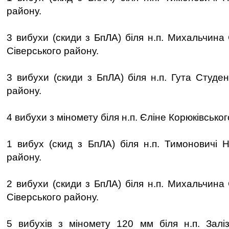
району.
3 вибухи (скиди з БпЛА) біля н.п. Михальчин
Сіверського району.
3 вибухи (скиди з БпЛА) біля н.п. Гута Студе
району.
4 вибухи з міномету біля н.п. Єліне Корюківськог
1 вибух (скид з БпЛА) біля н.п. Тимоновичі Н
району.
2 вибухи (скиди з БпЛА) біля н.п. Михальчин
Сіверського району.
5 вибухів з міномету 120 мм біля н.п. Залі