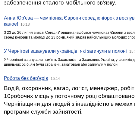
забезпечення сталого мобільного зв’язку.
Анна Юр'єва — чемпіонка Європи серед юніорок з веслув
каное!
16:13
З 23 до 26 липня в місті Сегед (Угорщина) відбувся чемпіонат Європи з вес
серед юніорів та молоді до 23 років, який зібрав найсильніших молодих спо
У Чернігові вшанували українців, які загинули в полоні
15:
У Чернігові вшанували пам’ять Захисників та Захисниць України, учасників
цивільних осіб, які були страчені, закатовані або загинули у полоні.
Робота без бар’єрів
15:14
Водій, охоронник, вагар, логіст, менеджер, робі
10робочих місць у поточному році облаштован
Чернігівщини для людей з інвалідністю в межах
програми служби зайнятості.