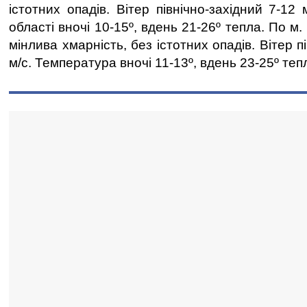
істотних опадів. Вітер північно-західний 7-12
області вночі 10-15º, вдень 21-26º тепла. По м.
мінлива хмарність, без істотних опадів. Вітер п
м/с. Температура вночі 11-13º, вдень 23-25º теп