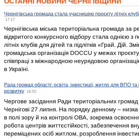
ОСТАННІ НОВИНИ ЧЕРНІГІВЩИНИ
Чернігівська громада стала учасницею проєкту літніх клуб
17:17
Чернігівська міська територіальна громада за 
відкритого конкурсного відбору стала однією з
літніх клубів для дітей та підлітків «Грай. Дій. З
громадська організація DOCCU у межах проєкту 
співпраці з міжнародною неурядовою організаціє
в Україні.
Рада громад області: освіта, інвестиції, житло для ВПО та
розвитку
16:55
Чергове засідання Ради територіальних громад 
Чернігові 27 липня. На порядку денному – низка
в полі зору й на контролі ОВА, зокрема освоєння
робота центрів життєстійкості, забезпечення вн
переміщених осіб житлом, розроблення інвестиц