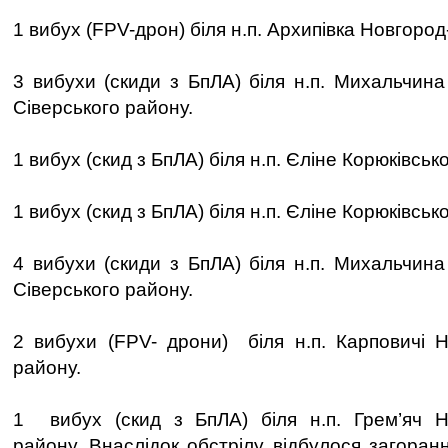
1 вибух (FPV-дрон) біля н.п. Архипівка Новгород
3 вибухи (скиди з БпЛА) біля н.п. Михальчин
Сіверського району.
1 вибух (скид з БпЛА) біля н.п. Єліне Корюківськ
1 вибух (скид з БпЛА) біля н.п. Єліне Корюківськ
4 вибухи (скиди з БпЛА) біля н.п. Михальчин
Сіверського району.
2 вибухи (FPV- дрони) біля н.п. Карповичі Н
району.
1 вибух (скид з БпЛА) біля н.п. Грем’яч Но
району. Внаслідок обстрілу відбулося загоран