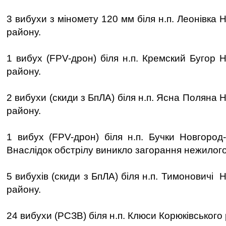
3 вибухи з міномету 120 мм біля н.п. Леонівка 
району.
1 вибух (FPV-дрон) біля н.п. Кремский Бугор 
району.
2 вибухи (скиди з БпЛА) біля н.п. Ясна Поляна 
району.
1 вибух (FPV-дрон) біля н.п. Бучки Новгород-
Внаслідок обстрілу виникло загорання нежилого
5 вибухів (скиди з БпЛА) біля н.п. Тимоновичі 
району.
24 вибухи (РСЗВ) біля н.п. Клюси Корюківського