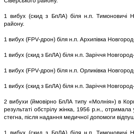
Сіверського району.
1 вибух (скид з БпЛА) біля н.п. Тимоновичі Н
району.
1 вибух (FPV-дрон) біля н.п. Архипівка Новгород
1 вибух (скид з БпЛА) біля н.п. Заріччя Новгоро
1 вибух (FPV-дрон) біля н.п. Орликівка Новгород
1 вибух (скид з БпЛА) біля н.п. Заріччя Новгоро
2 вибухи (ймовірно БпЛА типу «Молнія») в Кор
результаті обстрілу жінка, 1956 р.н., отримал
стегна, після надання медичної допомоги відпу
1 вибух (скид з БпЛА) біля н.п. Тимоновичі Н