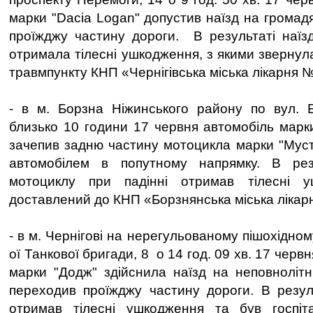
марки "Dacia Logan" допустив наїзд на громад
проїжджу частину дороги. В результаті наїзд
отримала тілесні ушкодження, з якими звернул
травмпункту КНП «Чернігівська міська лікарня 
- в м. Борзна Ніжинського району по вул. Б
близько 10 години 17 червня автомобіль марки
зачепив задню частину мотоцикла марки "Муста
автомобілем в попутному напрямку. В рез
мотоциклу при падінні отримав тілесні 
доставлений до КНП «Борзнянська міська лікар
- в м. Чернігові на нерегульованому пішохідном
ої Танкової бригади, 8 о 14 год. 09 хв. 17 черв
марки "Додж" здійснила наїзд на неповнолітн
переходив проїжджу частину дороги. В резуль
отримав тілесні ушкодження та був госпі