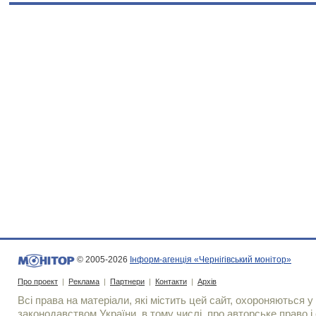
© 2005-2026
Інформ-агенція «Чернігівський монітор»
Про проект
|
Реклама
|
Партнери
|
Контакти
|
Архів
Всі права на матеріали, які містить цей сайт, охороняються у 
законодавством України, в тому числі, про авторське право і 