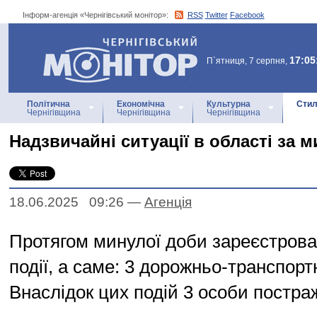
Інформ-агенція «Чернігівський монітор»:
RSS
Twitter
Facebook
Інформ-агенція
«Чернігівський монітор»
17:05
П`ятниця, 7 серпня,
Політична
Економічна
Культурна
Стил
Чернігівщина
Чернігівщина
Чернігівщина
Надзвичайні ситуації в області за 
18.06.2025 09:26
—
Агенцiя
Протягом минулої доби зареєстрова
події, а саме: 3 дорожньо-транспорт
Внаслідок цих подій 3 особи постра