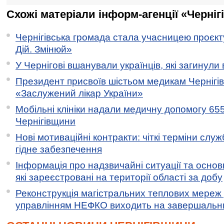
Схожі матеріали інформ-агенції «Черніг
Чернігівська громада стала учасницею проєкту 
Дій. Змінюй»
У Чернігові вшанували українців, які загинули 
Президент присвоїв шістьом медикам Чернігі
«Заслужений лікар України»
Мобільні клініки надали медичну допомогу 65
Чернігівщини
Нові мотиваційні контракти: чіткі терміни служ
гідне забезпечення
Інформація про надзвичайні ситуації та основн
які зареєстровані на території області за добу
Реконструкція магістральних теплових мереж у
управлінням НЕФКО виходить на завершальн