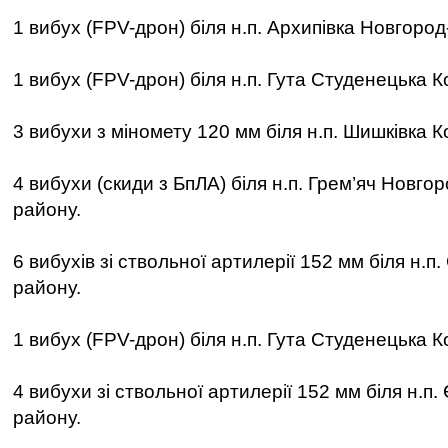
1 вибух (FPV-дрон) біля н.п. Архипівка Новгород
1 вибух (FPV-дрон) біля н.п. Гута Студенецька К
3 вибухи з міномету 120 мм біля н.п. Шишківка К
4 вибухи (скиди з БпЛА) біля н.п. Грем’яч Новго
району.
6 вибухів зі ствольної артилерії 152 мм біля н.п
району.
1 вибух (FPV-дрон) біля н.п. Гута Студенецька К
4 вибухи зі ствольної артилерії 152 мм біля н.п
району.