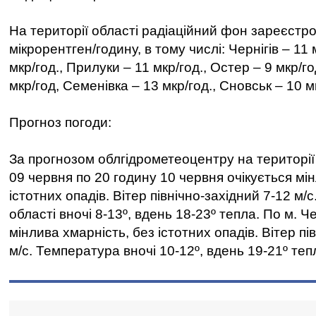
На території області радіаційний фон зареєстр
мікрорентген/годину, в тому числі: Чернігів – 11 
мкр/год., Прилуки – 11 мкр/год., Остер – 9 мкр/г
мкр/год, Семенівка – 13 мкр/год., Сновськ – 10 м
Прогноз погоди:
За прогнозом облгідрометеоцентру на території
09 червня по 20 годину 10 червня очікується мі
істотних опадів. Вітер північно-західний 7-12 м/
області вночі 8-13º, вдень 18-23º тепла. По м. Ч
мінлива хмарність, без істотних опадів. Вітер пі
м/с. Температура вночі 10-12º, вдень 19-21º теп