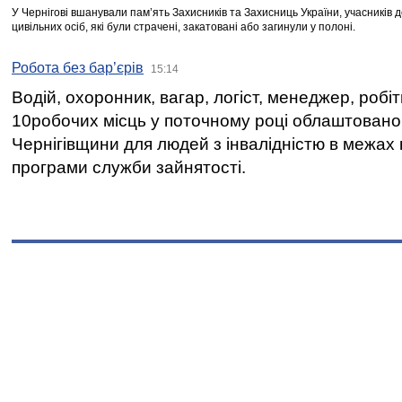
У Чернігові вшанували пам’ять Захисників та Захисниць України, учасників
цивільних осіб, які були страчені, закатовані або загинули у полоні.
Робота без бар’єрів
15:14
Водій, охоронник, вагар, логіст, менеджер, робі
10робочих місць у поточному році облаштован
Чернігівщини для людей з інвалідністю в межах
програми служби зайнятості.