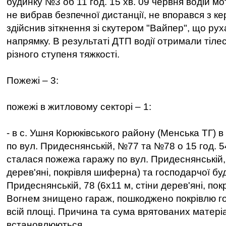
будинку №3 об 11 год. 15 хв. 09 червня водій м
не вибрав безпечної дистанції, не впорався з к
здійснив зіткнення зі скутером "Вайпер", що ру
напрямку. В результаті ДТП водії отримали тіл
різного ступеня тяжкості.
Пожежі – 3:
пожежі в житловому секторі – 1:
- в с. Ушня Корюківського району (Менська ТГ) 
по вул. Придеснянській, №77 та №78 о 15 год. 5
сталася пожежа гаражу по вул. Придеснянській, 
дерев'яні, покрівля шиферна) та господарчої буд
Придеснянській, 78 (6х11 м, стіни дерев'яні, по
Вогнем знищено гараж, пошкоджено покрівлю го
всій площі. Причина та сума врятованих матері
встановлюються.