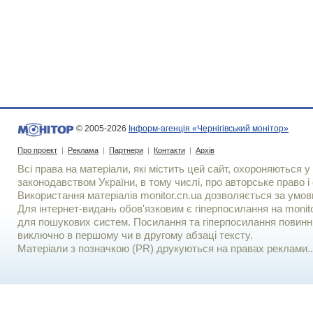
© 2005-2026
Інформ-агенція «Чернігівський монітор»
Про проект
|
Реклама
|
Партнери
|
Контакти
|
Архів
Всі права на матеріали, які містить цей сайт, охороняються у 
законодавством України, в тому числі, про авторське право і 
Використання матерiалiв monitor.cn.ua дозволяється за умов
Для iнтернет-видань обов'язковим є гiперпосилання на monito
для пошукових систем. Посилання та гіперпосилання повинні
виключно в першому чи в другому абзаці тексту.
Матеріали з позначкою (PR) друкуються на правах реклами..