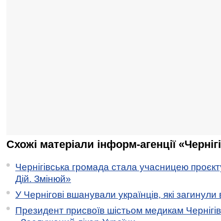
Схожі матеріали інформ-агенції «Черніг
Чернігівська громада стала учасницею проєкту 
Дій. Змінюй»
У Чернігові вшанували українців, які загинули 
Президент присвоїв шістьом медикам Чернігі