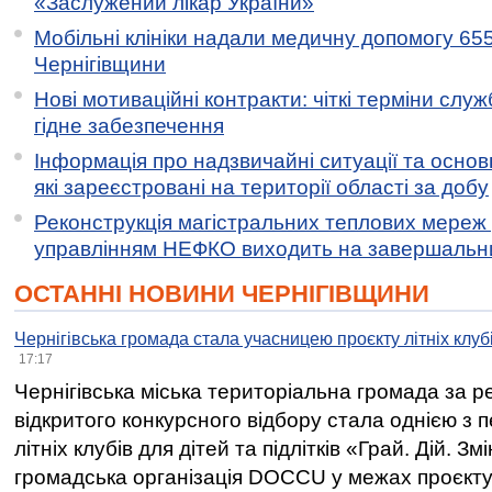
«Заслужений лікар України»
Мобільні клініки надали медичну допомогу 65
Чернігівщини
Нові мотиваційні контракти: чіткі терміни служ
гідне забезпечення
Інформація про надзвичайні ситуації та основн
які зареєстровані на території області за добу
Реконструкція магістральних теплових мереж у
управлінням НЕФКО виходить на завершальн
ОСТАННІ НОВИНИ ЧЕРНІГІВЩИНИ
Чернігівська громада стала учасницею проєкту літніх клуб
17:17
Чернігівська міська територіальна громада за 
відкритого конкурсного відбору стала однією з
літніх клубів для дітей та підлітків «Грай. Дій. З
громадська організація DOCCU у межах проєкту 