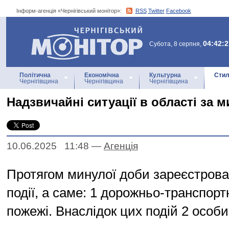
Інформ-агенція «Чернігівський монітор»:
RSS
Twitter
Facebook
Інформ-агенція
«Чернігівський монітор»
04:42:2
Субота, 8 серпня,
Політична
Економічна
Культурна
Стил
Чернігівщина
Чернігівщина
Чернігівщина
Надзвичайні ситуації в області за 
10.06.2025 11:48
—
Агенцiя
Протягом минулої доби зареєстрова
події, а саме: 1 дорожньо-транспорт
пожежі. Внаслідок цих подій 2 особ