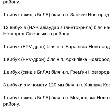
району.
1 вибух (скид з БпЛА) біля н.п. Заріччя Новгоро
12 вибухів (НАР, авіаудар з гвинтокрила) біля н
Новгород-Сіверського району.
1 вибух (FPV-дрон) біля н.п. Баранівка Новгород
1 вибух (FPV-дрон) біля н.п. Архипівка Новгород
1 вибух (скид з БпЛА) біля н.п. Грем’яч Новгоро
3 вибухи з міномету 120 мм біля н.п. Хрінівка Ко
1 вибух (скид з БпЛА) біля н.п. Медведівка Новг
району.