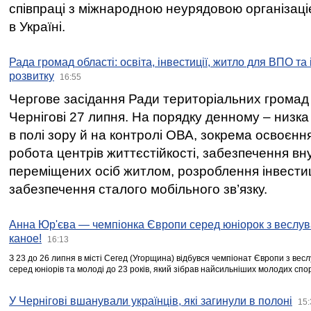
співпраці з міжнародною неурядовою організаціє
в Україні.
Рада громад області: освіта, інвестиції, житло для ВПО та
розвитку
16:55
Чергове засідання Ради територіальних громад 
Чернігові 27 липня. На порядку денному – низка
в полі зору й на контролі ОВА, зокрема освоєння
робота центрів життєстійкості, забезпечення вн
переміщених осіб житлом, розроблення інвестиц
забезпечення сталого мобільного зв’язку.
Анна Юр'єва — чемпіонка Європи серед юніорок з веслув
каное!
16:13
З 23 до 26 липня в місті Сегед (Угорщина) відбувся чемпіонат Європи з вес
серед юніорів та молоді до 23 років, який зібрав найсильніших молодих спо
У Чернігові вшанували українців, які загинули в полоні
15: