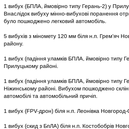
1 вибух (БПЛА, ймовірно типу Герань-2) у Прилу
Внаслідок вибуху мінно-вибухові поранення отр
було пошкоджено легковий автомобіль.
5 вибухів з міномету 120 мм біля н.п. Грем’яч Н
району.
1 вибух (падіння уламків БПЛА, ймовірно типу Ге
Прилуцькому районі.
1 вибух (падіння уламків БПЛА, ймовірно типу Ге
Ніжинському районі. Вибухом пошкоджено склінн
автомобілі та автомобільний причіп.
1 вибух (FPV-дрон) біля н.п. Леонівка Новгород-
1 вибух (скид з БпЛА) біля н.п. Костобобрів Нов