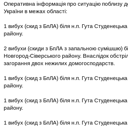
Оперативна інформація про ситуацію поблизу 
України в межах області:
1 вибух (скид з БпЛА) біля н.п. Гута Студенецьк
району.
2 вибухи (скиди з БпЛА з запальною сумішшю) бі
Новгород-Сіверського району. Внаслідок обстрі
загорання двох нежилих домогосподарств.
1 вибух (скид з БпЛА) біля н.п. Гута Студенецьк
району.
1 вибух (скид з БпЛА) біля н.п. Гута Студенецьк
району.
1 вибух (скид з БпЛА) біля н.п. Гута Студенецьк