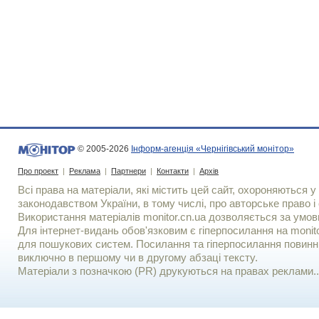
© 2005-2026
Інформ-агенція «Чернігівський монітор»
Про проект
|
Реклама
|
Партнери
|
Контакти
|
Архів
Всі права на матеріали, які містить цей сайт, охороняються у 
законодавством України, в тому числі, про авторське право і 
Використання матерiалiв monitor.cn.ua дозволяється за умов
Для iнтернет-видань обов'язковим є гiперпосилання на monito
для пошукових систем. Посилання та гіперпосилання повинні
виключно в першому чи в другому абзаці тексту.
Матеріали з позначкою (PR) друкуються на правах реклами..