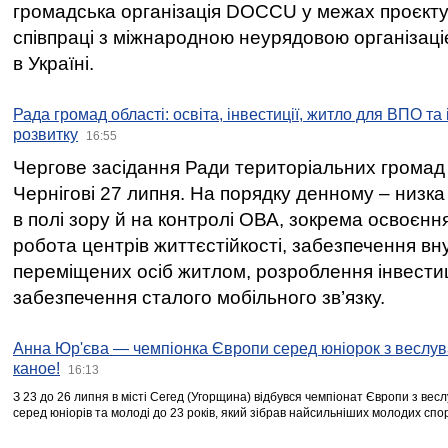
громадська організація DOCCU у межах проєкту 
співпраці з міжнародною неурядовою організаціє
в Україні.
Рада громад області: освіта, інвестиції, житло для ВПО та
розвитку
16:55
Чергове засідання Ради територіальних громад 
Чернігові 27 липня. На порядку денному – низка
в полі зору й на контролі ОВА, зокрема освоєння
робота центрів життєстійкості, забезпечення вн
переміщених осіб житлом, розроблення інвестиц
забезпечення сталого мобільного зв’язку.
Анна Юр'єва — чемпіонка Європи серед юніорок з веслув
каное!
16:13
З 23 до 26 липня в місті Сегед (Угорщина) відбувся чемпіонат Європи з вес
серед юніорів та молоді до 23 років, який зібрав найсильніших молодих спо