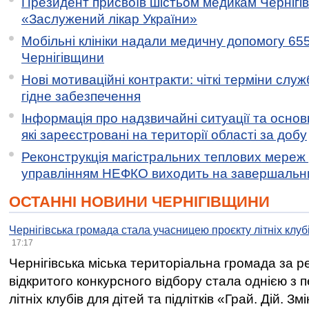
Президент присвоїв шістьом медикам Чернігі
«Заслужений лікар України»
Мобільні клініки надали медичну допомогу 65
Чернігівщини
Нові мотиваційні контракти: чіткі терміни служ
гідне забезпечення
Інформація про надзвичайні ситуації та основн
які зареєстровані на території області за добу
Реконструкція магістральних теплових мереж у
управлінням НЕФКО виходить на завершальн
ОСТАННІ НОВИНИ ЧЕРНІГІВЩИНИ
Чернігівська громада стала учасницею проєкту літніх клуб
17:17
Чернігівська міська територіальна громада за 
відкритого конкурсного відбору стала однією з
літніх клубів для дітей та підлітків «Грай. Дій. З