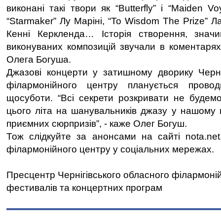
виконані такі твори як “Butterfly” і “Maiden V
“Starmaker” Лу Маріні, “To Wisdom The Prize” Ла
Кенні Керкленда… Історія створення, значим
виконуваних композицій звучали в коментарях 
Олега Богуша.
Джазові концерти у затишному дворику Черні
філармонійного центру планується провод
щосуботи. “Всі секрети розкривати не будемо
цього літа на шанувальників джазу у нашому п
приємних сюрпризів”, - каже Олег Богуш.
Тож слідкуйте за анонсами на сайті nota.net
філармонійного центру у соціальних мережах.
Пресцентр Чернігівського обласного філармоні
фестивалів та концертних програм