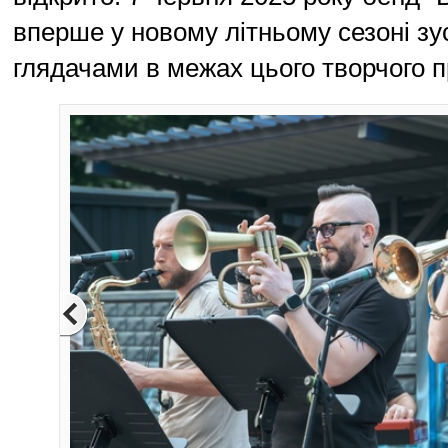
вперше у новому літньому сезоні зус
глядачами в межах цього творчого п