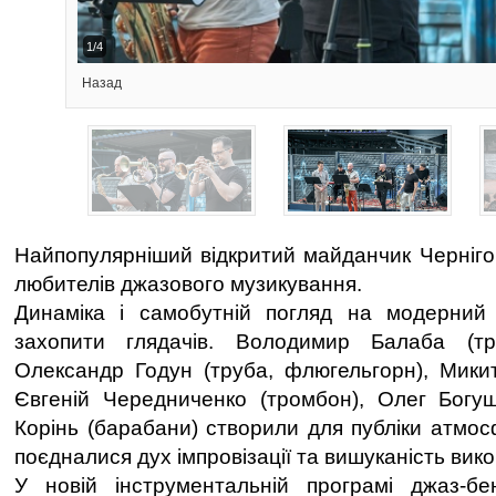
2/4
Назад
Найпопулярніший відкритий майданчик Черніго
любителів джазового музикування.
Динаміка і самобутній погляд на модерни
захопити глядачів. Володимир Балаба (тр
Олександр Годун (труба, флюгельгорн), Микит
Євгеній Чередниченко (тромбон), Олег Богуш
Корінь (барабани) створили для публіки атмосф
поєдналися дух імпровізації та вишуканість вик
У новій інструментальній програмі джаз-бен