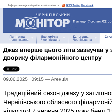
Інформ-агенція «Чернігівський монітор»:
RSS
Twitter
Facebook
Інформ-агенція
«Чернігівський монітор»
02:55
П`ятниця, 7 серпня,
Політична
Економічна
Культурна
Стил
Чернігівщина
Чернігівщина
Чернігівщина
Джаз вперше цього літа зазвучав у
дворику філармонійного центру
09.06.2025 09:15
—
Агенцiя
Традиційний сезон джазу у затишно
Чернігівського обласного філармоні
відкрито! 7 червня 2025 року бенд “B