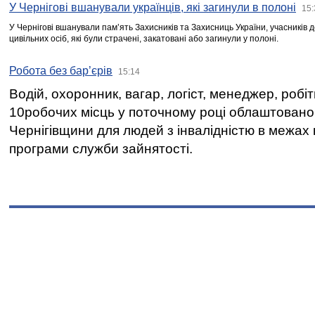
У Чернігові вшанували українців, які загинули в полоні
15:
У Чернігові вшанували пам’ять Захисників та Захисниць України, учасників
цивільних осіб, які були страчені, закатовані або загинули у полоні.
Робота без бар’єрів
15:14
Водій, охоронник, вагар, логіст, менеджер, робі
10робочих місць у поточному році облаштован
Чернігівщини для людей з інвалідністю в межах
програми служби зайнятості.