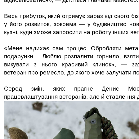
Весь прибуток, який отримує зараз від свого бі
у його розвиток, зокрема — у будівництво но
кузні, куди зможе запросити на роботу інших вет
«Мене надихає сам процес. Обробляти метал
подарунки… Люблю розпалити горнило, взяти
викувати з нього красивий клинок», — за
ветеран про ремесло, до якого хоче залучати п
Серед змін, яких прагне Денис Мо
працевлаштування ветеранів, але й ставлення д