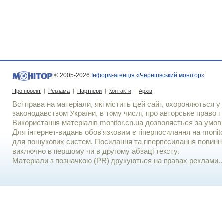
© 2005-2026
Інформ-агенція «Чернігівський монітор»
Про проект
|
Реклама
|
Партнери
|
Контакти
|
Архів
Всі права на матеріали, які містить цей сайт, охороняються у 
законодавством України, в тому числі, про авторське право і 
Використання матерiалiв monitor.cn.ua дозволяється за умов
Для iнтернет-видань обов'язковим є гiперпосилання на monito
для пошукових систем. Посилання та гіперпосилання повинні
виключно в першому чи в другому абзаці тексту.
Матеріали з позначкою (PR) друкуються на правах реклами..