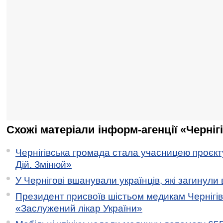
Схожі матеріали інформ-агенції «Черніг
Чернігівська громада стала учасницею проєкту 
Дій. Змінюй»
У Чернігові вшанували українців, які загинули 
Президент присвоїв шістьом медикам Чернігі
«Заслужений лікар України»