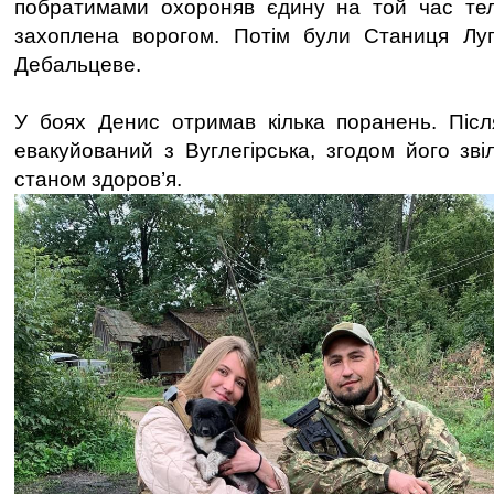
побратимами охороняв єдину на той час те
захоплена ворогом. Потім були Станиця Луга
Дебальцеве.
У боях Денис отримав кілька поранень. Післ
евакуйований з Вуглегірська, згодом його зві
станом здоров’я.