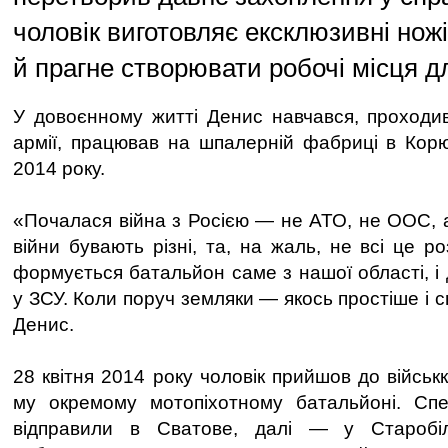
чоловік виготовляє ексклюзивні ножі
й прагне створювати робочі місця д
У довоєнному житті Денис навчався, проходи
армії, працював на шпалерній фабриці в Корюк
2014 року.
«Почалася війна з Росією — не АТО, не ООС, а
війни бувають різні, та, на жаль, не всі це р
формується батальйон саме з нашої області, і
у ЗСУ. Коли поруч земляки — якось простіше і с
Денис.
28 квітня 2014 року чоловік прийшов до військ
му окремому мотопіхотному батальйоні. Спер
відправили в Сватове, далі — у Старобі