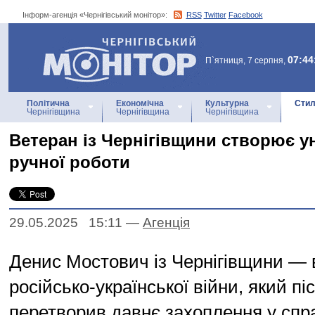
Інформ-агенція «Чернігівський монітор»:
RSS
Twitter
Facebook
Інформ-агенція
«Чернігівський монітор»
07:44
П`ятниця, 7 серпня,
Політична
Економічна
Культурна
Стил
Чернігівщина
Чернігівщина
Чернігівщина
Ветеран із Чернігівщини створює ун
ручної роботи
29.05.2025 15:11
—
Агенцiя
Денис Мостович із Чернігівщини — 
російсько-української війни, який п
перетворив давнє захоплення у спра