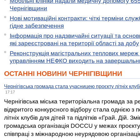
Мобільні клініки надали медичну допомогу 65
Чернігівщини
Нові мотиваційні контракти: чіткі терміни служ
гідне забезпечення
Інформація про надзвичайні ситуації та основн
які зареєстровані на території області за добу
Реконструкція магістральних теплових мереж у
управлінням НЕФКО виходить на завершальн
ОСТАННІ НОВИНИ ЧЕРНІГІВЩИНИ
Чернігівська громада стала учасницею проєкту літніх клуб
17:17
Чернігівська міська територіальна громада за 
відкритого конкурсного відбору стала однією з
літніх клубів для дітей та підлітків «Грай. Дій. З
громадська організація DOCCU у межах проєкту 
співпраці з міжнародною неурядовою організаціє