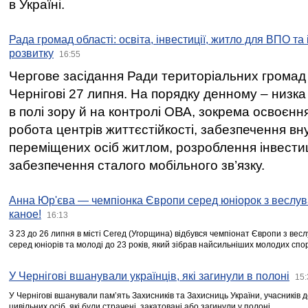
в Україні.
Рада громад області: освіта, інвестиції, житло для ВПО та
розвитку
16:55
Чергове засідання Ради територіальних громад 
Чернігові 27 липня. На порядку денному – низка
в полі зору й на контролі ОВА, зокрема освоєння
робота центрів життєстійкості, забезпечення вн
переміщених осіб житлом, розроблення інвестиц
забезпечення сталого мобільного зв’язку.
Анна Юр'єва — чемпіонка Європи серед юніорок з веслув
каное!
16:13
З 23 до 26 липня в місті Сегед (Угорщина) відбувся чемпіонат Європи з вес
серед юніорів та молоді до 23 років, який зібрав найсильніших молодих спо
У Чернігові вшанували українців, які загинули в полоні
15:
У Чернігові вшанували пам’ять Захисників та Захисниць України, учасників
цивільних осіб, які були страчені, закатовані або загинули у полоні.