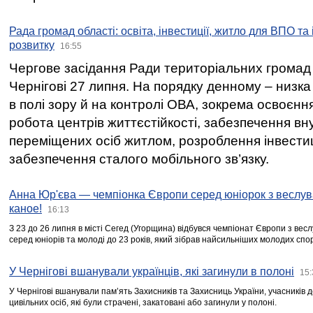
Рада громад області: освіта, інвестиції, житло для ВПО та
розвитку
16:55
Чергове засідання Ради територіальних громад 
Чернігові 27 липня. На порядку денному – низка
в полі зору й на контролі ОВА, зокрема освоєння
робота центрів життєстійкості, забезпечення вн
переміщених осіб житлом, розроблення інвестиц
забезпечення сталого мобільного зв’язку.
Анна Юр'єва — чемпіонка Європи серед юніорок з веслув
каное!
16:13
З 23 до 26 липня в місті Сегед (Угорщина) відбувся чемпіонат Європи з вес
серед юніорів та молоді до 23 років, який зібрав найсильніших молодих спо
У Чернігові вшанували українців, які загинули в полоні
15:
У Чернігові вшанували пам’ять Захисників та Захисниць України, учасників
цивільних осіб, які були страчені, закатовані або загинули у полоні.