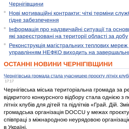
Чернігівщини
Нові мотиваційні контракти: чіткі терміни служ
гідне забезпечення
Інформація про надзвичайні ситуації та основн
які зареєстровані на території області за добу
Реконструкція магістральних теплових мереж у
управлінням НЕФКО виходить на завершальн
ОСТАННІ НОВИНИ ЧЕРНІГІВЩИНИ
Чернігівська громада стала учасницею проєкту літніх клуб
17:17
Чернігівська міська територіальна громада за 
відкритого конкурсного відбору стала однією з
літніх клубів для дітей та підлітків «Грай. Дій. З
громадська організація DOCCU у межах проєкту 
співпраці з міжнародною неурядовою організаціє
в Україні.