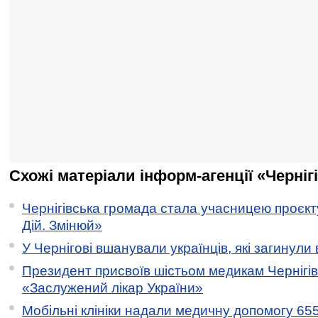
Схожі матеріали інформ-агенції «Черніг
Чернігівська громада стала учасницею проєкту 
Дій. Змінюй»
У Чернігові вшанували українців, які загинули 
Президент присвоїв шістьом медикам Чернігі
«Заслужений лікар України»
Мобільні клініки надали медичну допомогу 65