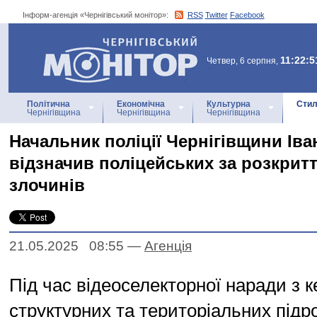
Інформ-агенція «Чернігівський монітор»:
RSS
Twitter
Facebook
Інформ-агенція
«Чернігівський монітор»
11:22:5
Четвер, 6 серпня,
Політична
Економічна
Культурна
Стил
Чернігівщина
Чернігівщина
Чернігівщина
Начальник поліції Чернігівщини Іва
відзначив поліцейських за розкрит
злочинів
21.05.2025 08:55
—
Агенцiя
Під час відеоселекторної наради з 
структурних та територіальних підроз