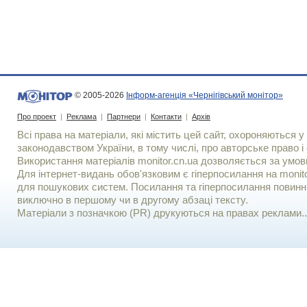
© 2005-2026
Інформ-агенція «Чернігівський монітор»
Про проект
|
Реклама
|
Партнери
|
Контакти
|
Архів
Всі права на матеріали, які містить цей сайт, охороняються у 
законодавством України, в тому числі, про авторське право і 
Використання матерiалiв monitor.cn.ua дозволяється за умов
Для iнтернет-видань обов'язковим є гiперпосилання на monito
для пошукових систем. Посилання та гіперпосилання повинні
виключно в першому чи в другому абзаці тексту.
Матеріали з позначкою (PR) друкуються на правах реклами..