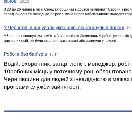
каное!
16:13
З 23 до 26 липня в місті Сегед (Угорщина) відбувся чемпіонат Європи з вес
серед юніорів та молоді до 23 років, який зібрав найсильніших молодих спо
У Чернігові вшанували українців, які загинули в полоні
15:
У Чернігові вшанували пам’ять Захисників та Захисниць України, учасників
цивільних осіб, які були страчені, закатовані або загинули у полоні.
Робота без бар’єрів
15:14
Водій, охоронник, вагар, логіст, менеджер, робі
10робочих місць у поточному році облаштован
Чернігівщини для людей з інвалідністю в межах
програми служби зайнятості.