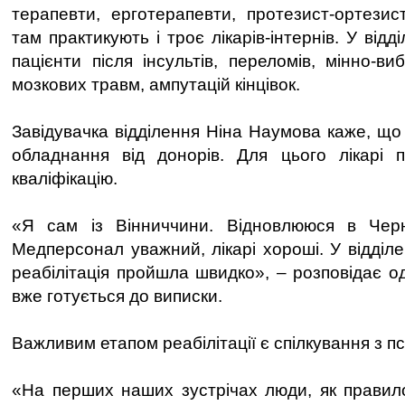
терапевти, ерготерапевти, протезист-ортезист
там практикують і троє лікарів-інтернів. У від
пацієнти після інсультів, переломів, мінно-в
мозкових травм, ампутацій кінцівок.
Завідувачка відділення Ніна Наумова каже, що
обладнання від донорів. Для цього лікарі п
кваліфікацію.
«Я сам із Вінниччини. Відновлююся в Черні
Медперсонал уважний, лікарі хороші. У відділе
реабілітація пройшла швидко», – розповідає оди
вже готується до виписки.
Важливим етапом реабілітації є спілкування з п
«На перших наших зустрічах люди, як правило