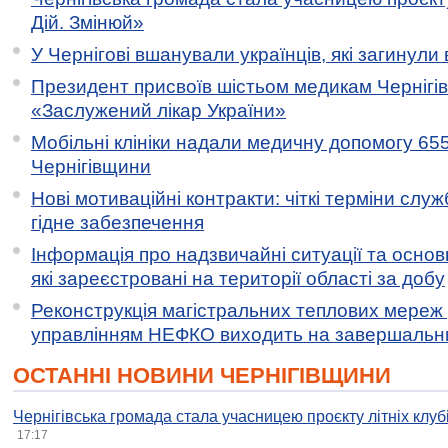
Дій. Змінюй»
У Чернігові вшанували українців, які загинули 
Президент присвоїв шістьом медикам Чернігі
«Заслужений лікар України»
Мобільні клініки надали медичну допомогу 65
Чернігівщини
Нові мотиваційні контракти: чіткі терміни служ
гідне забезпечення
Інформація про надзвичайні ситуації та основн
які зареєстровані на території області за добу
Реконструкція магістральних теплових мереж у
управлінням НЕФКО виходить на завершальн
ОСТАННІ НОВИНИ ЧЕРНІГІВЩИНИ
Чернігівська громада стала учасницею проєкту літніх клуб
17:17