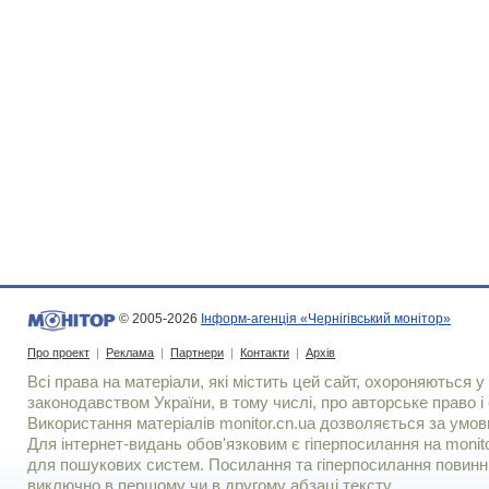
© 2005-2026
Інформ-агенція «Чернігівський монітор»
Про проект
|
Реклама
|
Партнери
|
Контакти
|
Архів
Всі права на матеріали, які містить цей сайт, охороняються у 
законодавством України, в тому числі, про авторське право і 
Використання матерiалiв monitor.cn.ua дозволяється за умов
Для iнтернет-видань обов'язковим є гiперпосилання на monito
для пошукових систем. Посилання та гіперпосилання повинні
виключно в першому чи в другому абзаці тексту.