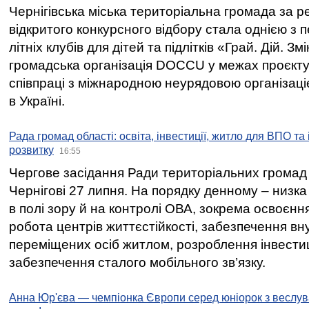
Чернігівська міська територіальна громада за 
відкритого конкурсного відбору стала однією з
літніх клубів для дітей та підлітків «Грай. Дій. З
громадська організація DOCCU у межах проєкту 
співпраці з міжнародною неурядовою організаціє
в Україні.
Рада громад області: освіта, інвестиції, житло для ВПО та
розвитку
16:55
Чергове засідання Ради територіальних громад 
Чернігові 27 липня. На порядку денному – низка
в полі зору й на контролі ОВА, зокрема освоєння
робота центрів життєстійкості, забезпечення вн
переміщених осіб житлом, розроблення інвестиц
забезпечення сталого мобільного зв’язку.
Анна Юр'єва — чемпіонка Європи серед юніорок з веслув