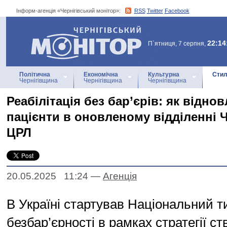
Інформ-агенція «Чернігівський монітор»:
RSS
Twitter
Facebook
Інформ-агенція
«Чернігівський монітор»
22:14
П`ятниця, 7 серпня,
Політична
Економічна
Культурна
Стил
Чернігівщина
Чернігівщина
Чернігівщина
Реабілітація без бар’єрів: як відн
пацієнти в оновленому відділенні Ч
ЦРЛ
20.05.2025 11:24
—
Агенцiя
В Україні стартував Національний 
безбар’єрності в рамках стратегії с