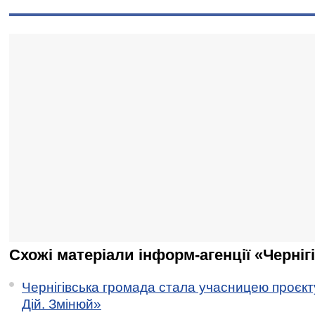
Схожі матеріали інформ-агенції «Черніг
Чернігівська громада стала учасницею проєкту 
Дій. Змінюй»