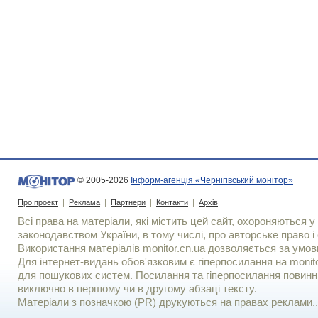
© 2005-2026
Інформ-агенція «Чернігівський монітор»
Про проект
|
Реклама
|
Партнери
|
Контакти
|
Архів
Всі права на матеріали, які містить цей сайт, охороняються у 
законодавством України, в тому числі, про авторське право і 
Використання матерiалiв monitor.cn.ua дозволяється за умов
Для iнтернет-видань обов'язковим є гiперпосилання на monito
для пошукових систем. Посилання та гіперпосилання повинні
виключно в першому чи в другому абзаці тексту.
Матеріали з позначкою (PR) друкуються на правах реклами..