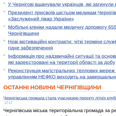
У Чернігові вшанували українців, які загинули 
Президент присвоїв шістьом медикам Чернігі
«Заслужений лікар України»
Мобільні клініки надали медичну допомогу 65
Чернігівщини
Нові мотиваційні контракти: чіткі терміни служ
гідне забезпечення
Інформація про надзвичайні ситуації та основн
які зареєстровані на території області за добу
Реконструкція магістральних теплових мереж у
управлінням НЕФКО виходить на завершальн
ОСТАННІ НОВИНИ ЧЕРНІГІВЩИНИ
Чернігівська громада стала учасницею проєкту літніх клуб
17:17
Чернігівська міська територіальна громада за 