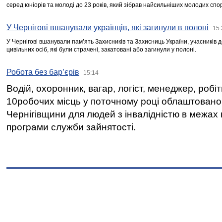
серед юніорів та молоді до 23 років, який зібрав найсильніших молодих спо
У Чернігові вшанували українців, які загинули в полоні
15:
У Чернігові вшанували пам’ять Захисників та Захисниць України, учасників
цивільних осіб, які були страчені, закатовані або загинули у полоні.
Робота без бар’єрів
15:14
Водій, охоронник, вагар, логіст, менеджер, робі
10робочих місць у поточному році облаштован
Чернігівщини для людей з інвалідністю в межах
програми служби зайнятості.