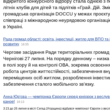
відкритого конкурсного відбору стала однією з
літніх клубів для дітей та підлітків «Грай. Дій. З
громадська організація DOCCU у межах проєкту 
співпраці з міжнародною неурядовою організаціє
в Україні.
Рада громад області: освіта, інвестиції, житло для ВПО та
розвитку
16:55
Чергове засідання Ради територіальних громад 
Чернігові 27 липня. На порядку денному – низка
в полі зору й на контролі ОВА, зокрема освоєння
робота центрів життєстійкості, забезпечення вн
переміщених осіб житлом, розроблення інвестиц
забезпечення сталого мобільного зв’язку.
Анна Юр'єва — чемпіонка Європи серед юніорок з веслув
каное!
16:13
З 23 до 26 липня в місті Сегед (Угорщина) відбувся чемпіонат Європи з вес