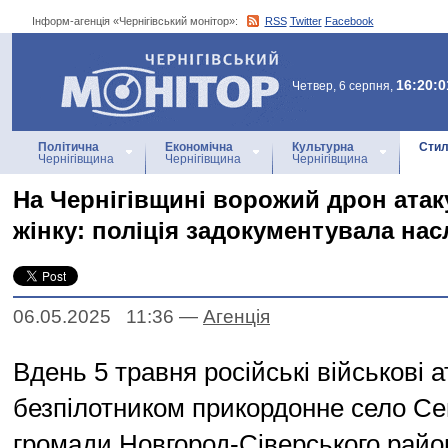
Інформ-агенція «Чернігівський монітор»:
RSS
Twitter
Facebook
Інформ-агенція
«Чернігівський монітор»
16:20:0
Четвер, 6 серпня,
Політична
Економічна
Культурна
Стил
Чернігівщина
Чернігівщина
Чернігівщина
На Чернігівщині ворожий дрон атак
жінку: поліція задокументувала нас
06.05.2025 11:36
—
Агенцiя
Вдень 5 травня російські військові 
безпілотником прикордонне село Се
громади Новгород-Сіверського район